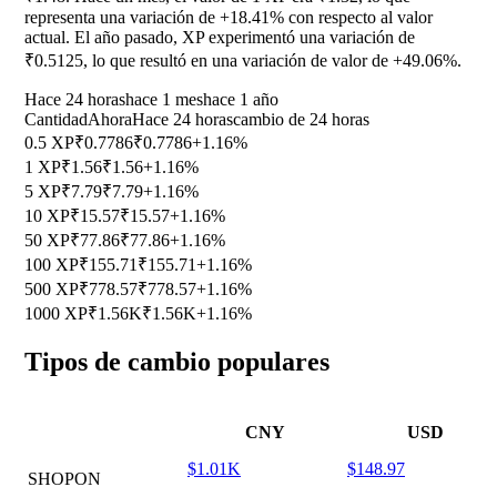
representa una variación de
+18.41%
con respecto al valor
actual. El año pasado, XP experimentó una variación de
₹0.5125, lo que resultó en una variación de valor de
+49.06%
.
Hace 24 horas
hace 1 mes
hace 1 año
Cantidad
Ahora
Hace 24 horas
cambio de 24 horas
0.5 XP
₹0.7786
₹0.7786
+1.16%
1 XP
₹1.56
₹1.56
+1.16%
5 XP
₹7.79
₹7.79
+1.16%
10 XP
₹15.57
₹15.57
+1.16%
50 XP
₹77.86
₹77.86
+1.16%
100 XP
₹155.71
₹155.71
+1.16%
500 XP
₹778.57
₹778.57
+1.16%
1000 XP
₹1.56K
₹1.56K
+1.16%
Tipos de cambio populares
CNY
USD
$1.01K
$148.97
SHOPON