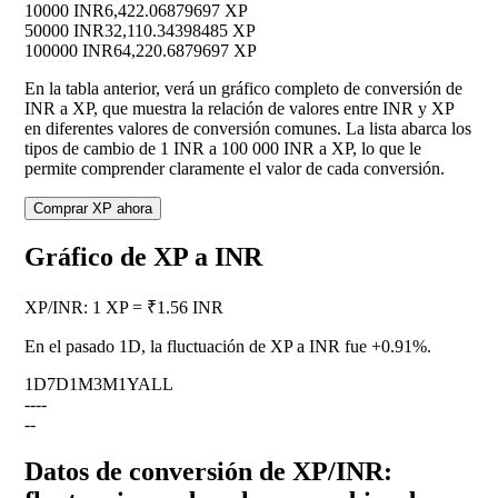
10000 INR
6,422.06879697 XP
50000 INR
32,110.34398485 XP
100000 INR
64,220.6879697 XP
En la tabla anterior, verá un gráfico completo de conversión de
INR a XP, que muestra la relación de valores entre INR y XP
en diferentes valores de conversión comunes. La lista abarca los
tipos de cambio de 1 INR a 100 000 INR a XP, lo que le
permite comprender claramente el valor de cada conversión.
Comprar XP ahora
Gráfico de XP a INR
XP
/
INR
:
1 XP = ₹1.56 INR
En el pasado 1D, la fluctuación de XP a INR fue
+0.91%
.
1D
7D
1M
3M
1Y
ALL
--
--
--
Datos de conversión de XP/INR: