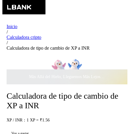
Inicio
/
Calculadora cripto
/
Calculadora de tipo de cambio de XP a INR
Más Allá del Hielo, Lleguemos Más Lejos Juntos ·
$500.000
c
Calculadora de tipo de cambio de
XP a INR
XP / INR：1 XP = ₹1.56
Voy a gastar