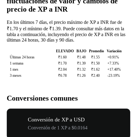
fluctuaciones de valor y cambios de
precio de XP a INR
En los últimos 7 días, el precio máximo de XP a INR fue de
₹1.70 y el mínimo de ₹1.39. Puede consultar más datos en la
tabla a continuación, incluyendo el precio de XP a INR en las
últimas 24 horas, 30 días y 90 días.
ELEVADO
BAJO
Promedio
Variación
Últimas 24 horas
₹1.60
₹1.48
₹1.55
+0.91%
1 semana
₹1.70
₹1.39
₹1.50
+7.33%
1 mes
₹2.04
₹1.32
₹1.62
+17.40%
3 meses
₹6.78
₹1.26
₹2.40
-23.19%
Conversiones comunes
Conversión de XP a USD
Conversión de 1 XP a $0.0164