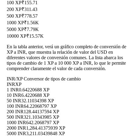
100 XP
₹155.71
200 XP
₹311.43
500 XP
₹778.57
1000 XP
₹1.56K
5000 XP
₹7.79K
10000 XP
₹15.57K
En la tabla anterior, verá un gráfico completo de conversión de
XP a INR, que muestra la relación de valor del USD en
diferentes valores de conversión comunes. La lista abarca los
tipos de cambio de 1 XP a 10 000 XP a INR, lo que le permite
comprender claramente el valor de cada conversión.
INR/XP Conversor de tipos de cambio
INR
XP
1 INR
0.64220688 XP
10 INR
6.4220688 XP
50 INR
32.11034398 XP
100 INR
64.22068797 XP
200 INR
128.44137594 XP
500 INR
321.10343985 XP
1000 INR
642.2068797 XP
2000 INR
1,284.41375939 XP
5000 INR
3,211.03439848 XP