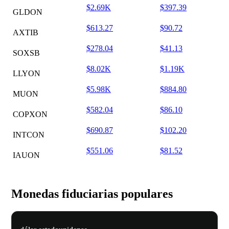
$2.69K
$397.39
GLDON
$613.27
$90.72
AXTIB
$278.04
$41.13
SOXSB
$8.02K
$1.19K
LLYON
$5.98K
$884.80
MUON
$582.04
$86.10
COPXON
$690.87
$102.20
INTCON
$551.06
$81.52
IAUON
Monedas fiduciarias populares