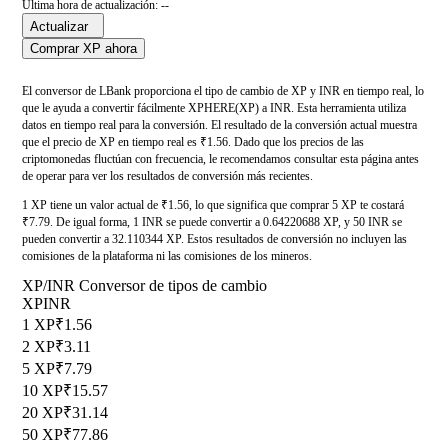
Última hora de actualización: --
Actualizar
Comprar XP ahora
El conversor de LBank proporciona el tipo de cambio de XP y INR en tiempo real, lo
que le ayuda a convertir fácilmente XPHERE(XP) a INR. Esta herramienta utiliza
datos en tiempo real para la conversión. El resultado de la conversión actual muestra
que el precio de XP en tiempo real es ₹1.56. Dado que los precios de las
criptomonedas fluctúan con frecuencia, le recomendamos consultar esta página antes
de operar para ver los resultados de conversión más recientes.
1 XP tiene un valor actual de ₹1.56, lo que significa que comprar 5 XP te costará
₹7.79. De igual forma, 1 INR se puede convertir a 0.64220688 XP, y 50 INR se
pueden convertir a 32.110344 XP. Estos resultados de conversión no incluyen las
comisiones de la plataforma ni las comisiones de los mineros.
XP/INR Conversor de tipos de cambio
XP
INR
1 XP
₹1.56
2 XP
₹3.11
5 XP
₹7.79
10 XP
₹15.57
20 XP
₹31.14
50 XP
₹77.86