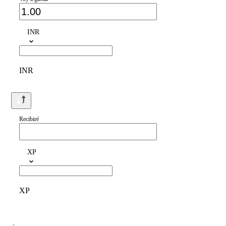
INR
INR
Recibiré
XP
XP