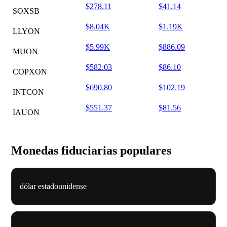
$278.11
$41.14
SOXSB
$8.04K
$1.19K
LLYON
$5.99K
$886.09
MUON
$582.03
$86.10
COPXON
$690.80
$102.19
INTCON
$551.37
$81.56
IAUON
Monedas fiduciarias populares
dólar estadounidense