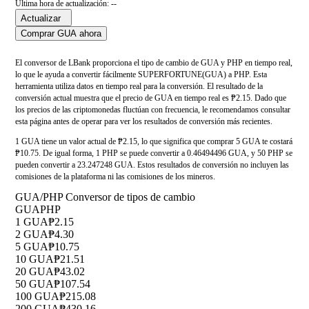
Última hora de actualización: --
Actualizar
Comprar GUA ahora
El conversor de LBank proporciona el tipo de cambio de GUA y PHP en tiempo real,
lo que le ayuda a convertir fácilmente SUPERFORTUNE(GUA) a PHP. Esta
herramienta utiliza datos en tiempo real para la conversión. El resultado de la
conversión actual muestra que el precio de GUA en tiempo real es ₱2.15. Dado que
los precios de las criptomonedas fluctúan con frecuencia, le recomendamos consultar
esta página antes de operar para ver los resultados de conversión más recientes.
1 GUA tiene un valor actual de ₱2.15, lo que significa que comprar 5 GUA te costará
₱10.75. De igual forma, 1 PHP se puede convertir a 0.46494496 GUA, y 50 PHP se
pueden convertir a 23.247248 GUA. Estos resultados de conversión no incluyen las
comisiones de la plataforma ni las comisiones de los mineros.
GUA/PHP Conversor de tipos de cambio
GUA
PHP
1 GUA
₱2.15
2 GUA
₱4.30
5 GUA
₱10.75
10 GUA
₱21.51
20 GUA
₱43.02
50 GUA
₱107.54
100 GUA
₱215.08
200 GUA
₱430.16