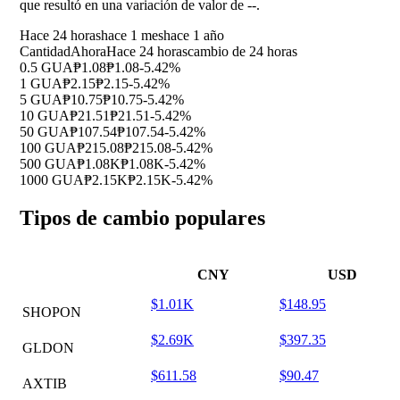
que resultó en una variación de valor de
--
.
Hace 24 horas
hace 1 mes
hace 1 año
Cantidad
Ahora
Hace 24 horas
cambio de 24 horas
0.5 GUA
₱1.08
₱1.08
-5.42%
1 GUA
₱2.15
₱2.15
-5.42%
5 GUA
₱10.75
₱10.75
-5.42%
10 GUA
₱21.51
₱21.51
-5.42%
50 GUA
₱107.54
₱107.54
-5.42%
100 GUA
₱215.08
₱215.08
-5.42%
500 GUA
₱1.08K
₱1.08K
-5.42%
1000 GUA
₱2.15K
₱2.15K
-5.42%
Tipos de cambio populares
CNY
USD
$1.01K
$148.95
SHOPON
$2.69K
$397.35
GLDON
$611.58
$90.47
AXTIB