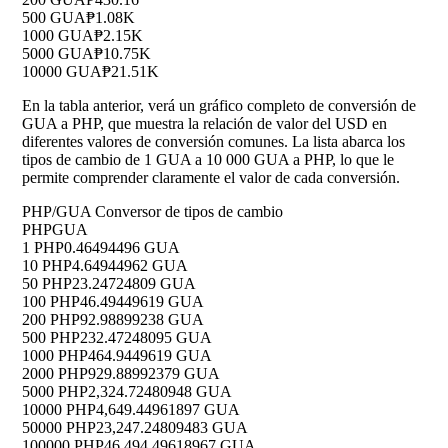
500 GUA
₱1.08K
1000 GUA
₱2.15K
5000 GUA
₱10.75K
10000 GUA
₱21.51K
En la tabla anterior, verá un gráfico completo de conversión de
GUA a PHP, que muestra la relación de valor del USD en
diferentes valores de conversión comunes. La lista abarca los
tipos de cambio de 1 GUA a 10 000 GUA a PHP, lo que le
permite comprender claramente el valor de cada conversión.
PHP/GUA Conversor de tipos de cambio
PHP
GUA
1 PHP
0.46494496 GUA
10 PHP
4.64944962 GUA
50 PHP
23.24724809 GUA
100 PHP
46.49449619 GUA
200 PHP
92.98899238 GUA
500 PHP
232.47248095 GUA
1000 PHP
464.9449619 GUA
2000 PHP
929.88992379 GUA
5000 PHP
2,324.72480948 GUA
10000 PHP
4,649.44961897 GUA
50000 PHP
23,247.24809483 GUA
100000 PHP
46,494.49618967 GUA