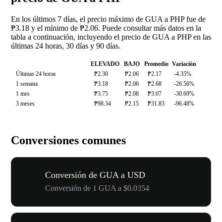
En los últimos 7 días, el precio máximo de GUA a PHP fue de
₱3.18 y el mínimo de ₱2.06. Puede consultar más datos en la
tabla a continuación, incluyendo el precio de GUA a PHP en las
últimas 24 horas, 30 días y 90 días.
ELEVADO
BAJO
Promedio
Variación
Últimas 24 horas
₱2.30
₱2.06
₱2.17
-4.35%
1 semana
₱3.18
₱2.06
₱2.68
-26.56%
1 mes
₱3.75
₱2.08
₱3.07
-30.69%
3 meses
₱98.34
₱2.15
₱31.83
-96.48%
Conversiones comunes
Conversión de GUA a USD
Conversión de 1 GUA a $0.0354