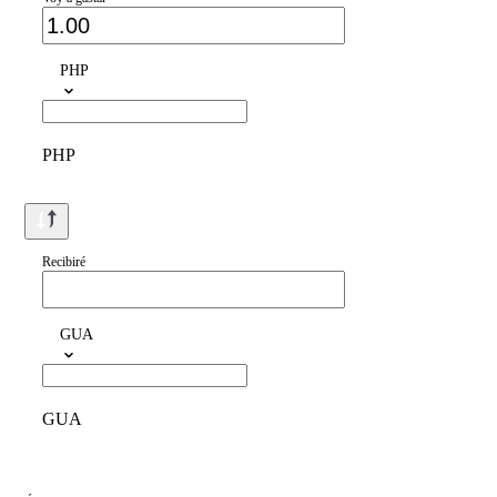
PHP
PHP
Recibiré
GUA
GUA