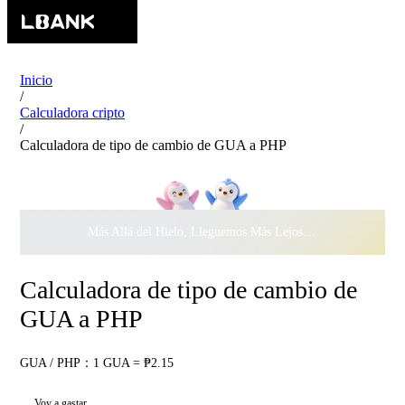
Inicio
/
Calculadora cripto
/
Calculadora de tipo de cambio de GUA a PHP
Más Allá del Hielo, Lleguemos Más Lejos Juntos ·
$500.000
c
Calculadora de tipo de cambio de
GUA a PHP
GUA / PHP：1 GUA = ₱2.15
Voy a gastar