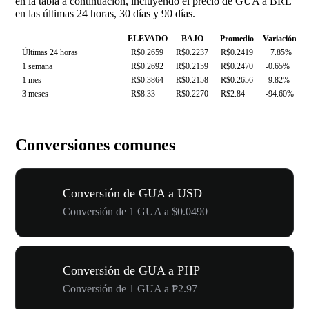
en la tabla a continuación, incluyendo el precio de GUA a BRL
en las últimas 24 horas, 30 días y 90 días.
ELEVADO
BAJO
Promedio
Variación
Últimas 24 horas
R$0.2659
R$0.2237
R$0.2419
+7.85%
1 semana
R$0.2692
R$0.2159
R$0.2470
-0.65%
1 mes
R$0.3864
R$0.2158
R$0.2656
-9.82%
3 meses
R$8.33
R$0.2270
R$2.84
-94.60%
Conversiones comunes
Conversión de GUA a USD
Conversión de 1 GUA a $0.0490
Conversión de GUA a PHP
Conversión de 1 GUA a ₱2.97