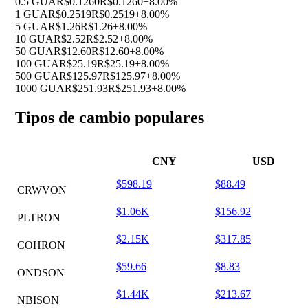
0.5 GUA
R$0.1260
R$0.1260
+8.00%
1 GUA
R$0.2519
R$0.2519
+8.00%
5 GUA
R$1.26
R$1.26
+8.00%
10 GUA
R$2.52
R$2.52
+8.00%
50 GUA
R$12.60
R$12.60
+8.00%
100 GUA
R$25.19
R$25.19
+8.00%
500 GUA
R$125.97
R$125.97
+8.00%
1000 GUA
R$251.93
R$251.93
+8.00%
Tipos de cambio populares
CNY
USD
$598.19
$88.49
CRWVON
$1.06K
$156.92
PLTRON
$2.15K
$317.85
COHRON
$59.66
$8.83
ONDSON
$1.44K
$213.67
NBISON