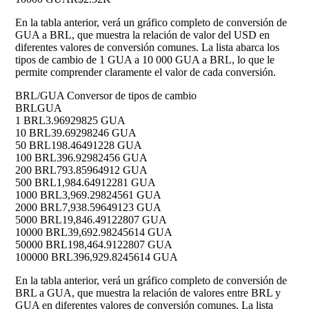
En la tabla anterior, verá un gráfico completo de conversión de
GUA a BRL, que muestra la relación de valor del USD en
diferentes valores de conversión comunes. La lista abarca los
tipos de cambio de 1 GUA a 10 000 GUA a BRL, lo que le
permite comprender claramente el valor de cada conversión.
BRL/GUA Conversor de tipos de cambio
BRL
GUA
1 BRL
3.96929825 GUA
10 BRL
39.69298246 GUA
50 BRL
198.46491228 GUA
100 BRL
396.92982456 GUA
200 BRL
793.85964912 GUA
500 BRL
1,984.64912281 GUA
1000 BRL
3,969.29824561 GUA
2000 BRL
7,938.59649123 GUA
5000 BRL
19,846.49122807 GUA
10000 BRL
39,692.98245614 GUA
50000 BRL
198,464.9122807 GUA
100000 BRL
396,929.8245614 GUA
En la tabla anterior, verá un gráfico completo de conversión de
BRL a GUA, que muestra la relación de valores entre BRL y
GUA en diferentes valores de conversión comunes. La lista