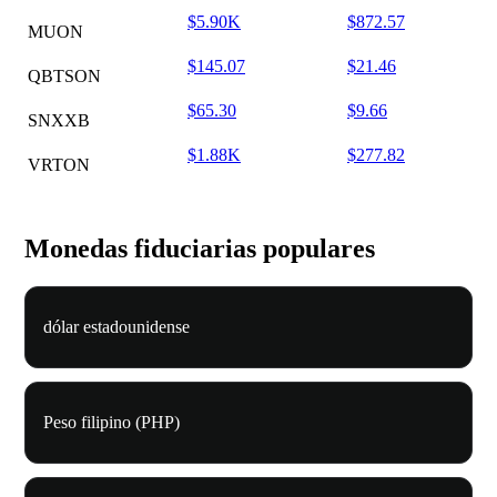
$5.90K
$872.57
MUON
$145.07
$21.46
QBTSON
$65.30
$9.66
SNXXB
$1.88K
$277.82
VRTON
Monedas fiduciarias populares
dólar estadounidense
Peso filipino (PHP)