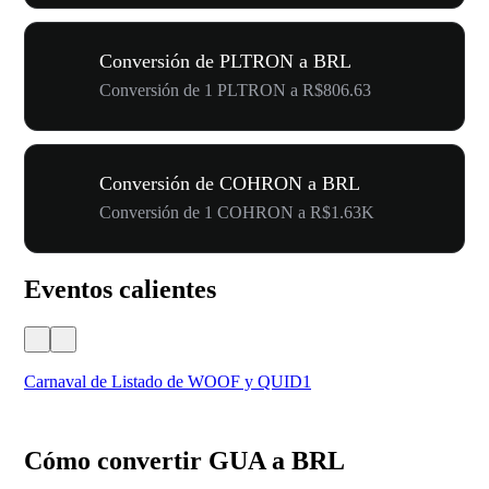
Conversión de PLTRON a BRL
Conversión de 1 PLTRON a R$806.63
Conversión de COHRON a BRL
Conversión de 1 COHRON a R$1.63K
Eventos calientes
Carnaval de Listado de WOOF y QUID1
Tu 
Cómo convertir GUA a BRL