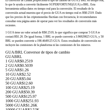
El conversor de LBank proporciona el tipo de cambio de GUA y BRL en tiempo real,
lo que le ayuda a convertir fácilmente SUPERFORTUNE(GUA) a BRL. Esta
herramienta utiliza datos en tiempo real para la conversión. El resultado de la
conversión actual muestra que el precio de GUA en tiempo real es R$0.2519. Dado
que los precios de las criptomonedas fluctúan con frecuencia, le recomendamos
consultar esta página antes de operar para ver los resultados de conversión más
recientes.
1 GUA tiene un valor actual de R$0.2519, lo que significa que comprar 5 GUA te
costará R$1.26. De igual forma, 1 BRL se puede convertir a 3.96929825 GUA, y 50
BRL se pueden convertir a 198.4649125 GUA. Estos resultados de conversión no
incluyen las comisiones de la plataforma ni las comisiones de los mineros.
GUA/BRL Conversor de tipos de cambio
GUA
BRL
1 GUA
R$0.2519
2 GUA
R$0.5039
5 GUA
R$1.26
10 GUA
R$2.52
20 GUA
R$5.04
50 GUA
R$12.60
100 GUA
R$25.19
200 GUA
R$50.39
500 GUA
R$125.97
1000 GUA
R$251.93
5000 GUA
R$1.26K
10000 GUA
R$2.52K