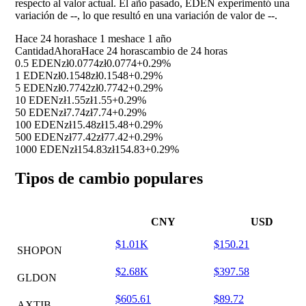
respecto al valor actual. El año pasado, EDEN experimentó una
variación de
--
, lo que resultó en una variación de valor de
--
.
Hace 24 horas
hace 1 mes
hace 1 año
Cantidad
Ahora
Hace 24 horas
cambio de 24 horas
0.5 EDEN
zł0.0774
zł0.0774
+0.29%
1 EDEN
zł0.1548
zł0.1548
+0.29%
5 EDEN
zł0.7742
zł0.7742
+0.29%
10 EDEN
zł1.55
zł1.55
+0.29%
50 EDEN
zł7.74
zł7.74
+0.29%
100 EDEN
zł15.48
zł15.48
+0.29%
500 EDEN
zł77.42
zł77.42
+0.29%
1000 EDEN
zł154.83
zł154.83
+0.29%
Tipos de cambio populares
CNY
USD
$1.01K
$150.21
SHOPON
$2.68K
$397.58
GLDON
$605.61
$89.72
AXTIB