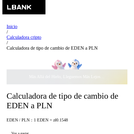
Inicio
/
Calculadora cripto
/
Calculadora de tipo de cambio de EDEN a PLN
Más Allá del Hielo, Lleguemos Más Lejos Juntos ·
$500.000
c
Calculadora de tipo de cambio de
EDEN a PLN
EDEN / PLN：1 EDEN = zł0.1548
Voy a gastar