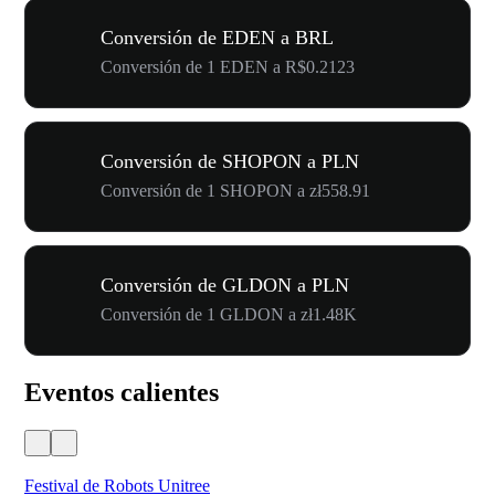
Conversión de EDEN a BRL
Conversión de 1 EDEN a R$0.2123
Conversión de SHOPON a PLN
Conversión de 1 SHOPON a zł558.91
Conversión de GLDON a PLN
Conversión de 1 GLDON a zł1.48K
Eventos calientes
Festival de Robots Unitree
50