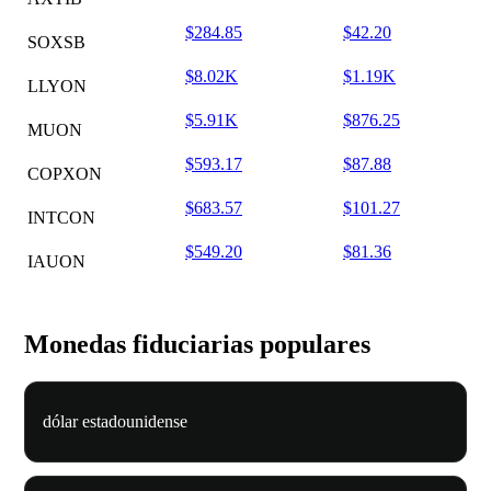
$284.85
$42.20
SOXSB
$8.02K
$1.19K
LLYON
$5.91K
$876.25
MUON
$593.17
$87.88
COPXON
$683.57
$101.27
INTCON
$549.20
$81.36
IAUON
Monedas fiduciarias populares
dólar estadounidense