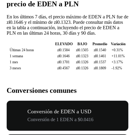
precio de EDEN a PLN
En los últimos 7 días, el precio máximo de EDEN a PLN fue de
zł0.1646 y el mínimo de zł0.1323. Puede consultar más datos
en la tabla a continuación, incluyendo el precio de EDEN a
PLN en las últimas 24 horas, 30 días y 90 días.
ELEVADO
BAJO
Promedio
Variación
Últimas 24 horas
zł0.1584
zł0.1505
zł0.1540
+0.31%
1 semana
zł0.1646
zł0.1323
zł0.1461
+11.01%
1 mes
zł0.1701
zł0.1326
zł0.1537
+3.17%
3 meses
zł0.4567
zł0.1326
zł0.1809
-1.92%
Conversiones comunes
Conversión de EDEN a USD
Conversión de 1 EDEN a $0.0416