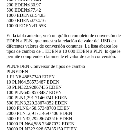
200 EDEN
zł30.97
500 EDEN
zł77.42
1000 EDEN
zł154.83
5000 EDEN
zł774.16
10000 EDEN
zł1.55K
En la tabla anterior, verá un gráfico completo de conversión de
EDEN a PLN, que muestra la relación de valor del USD en
diferentes valores de conversión comunes. La lista abarca los
tipos de cambio de 1 EDEN a 10 000 EDEN a PLN, lo que le
permite comprender claramente el valor de cada conversión.
PLN/EDEN Conversor de tipos de cambio
PLN
EDEN
1 PLN
6.45857349 EDEN
10 PLN
64.58573487 EDEN
50 PLN
322.92867435 EDEN
100 PLN
645.8573487 EDEN
200 PLN
1,291.71469741 EDEN
500 PLN
3,229.28674352 EDEN
1000 PLN
6,458.57348703 EDEN
2000 PLN
12,917.14697406 EDEN
5000 PLN
32,292.86743516 EDEN
10000 PLN
64,585.73487032 EDEN
50000 PLN
322,928.67435159 EDEN