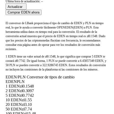
Última hora de actualización: --
Actualizar
Comprar EDEN ahora
El conversor de LBank proporciona el tipo de cambio de EDEN y PLN en tiempo
real, lo que le ayuda a convertir fácilmente OPENEDEN(EDEN) a PLN. Esta
herramienta utiliza datos en tiempo real para la conversión. El resultado de la
conversión actual muestra que el precio de EDEN en tiempo real es zł0.1548. Dado
que los precios de las criptomonedas fluctúan con frecuencia, le recomendamos
consultar esta página antes de operar para ver los resultados de conversión más
recientes.
1 EDEN tiene un valor actual de zł0.1548, lo que significa que comprar 5 EDEN te
costará zł0.7742. De igual forma, 1 PLN se puede convertir a 6.45857349 EDEN, y
50 PLN se pueden convertir a 322.9286745 EDEN. Estos resultados de conversión
no incluyen las comisiones de la plataforma ni las comisiones de los mineros.
EDEN/PLN Conversor de tipos de cambio
EDEN
PLN
1 EDEN
zł0.1548
2 EDEN
zł0.3097
5 EDEN
zł0.7742
10 EDEN
zł1.55
20 EDEN
zł3.10
50 EDEN
zł7.74
100 EDEN
zł15.48