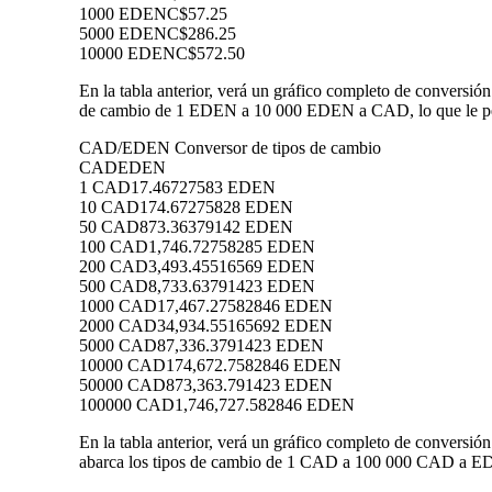
1000 EDEN
C$57.25
5000 EDEN
C$286.25
10000 EDEN
C$572.50
En la tabla anterior, verá un gráfico completo de conversi
de cambio de 1 EDEN a 10 000 EDEN a CAD, lo que le perm
CAD/EDEN Conversor de tipos de cambio
CAD
EDEN
1 CAD
17.46727583 EDEN
10 CAD
174.67275828 EDEN
50 CAD
873.36379142 EDEN
100 CAD
1,746.72758285 EDEN
200 CAD
3,493.45516569 EDEN
500 CAD
8,733.63791423 EDEN
1000 CAD
17,467.27582846 EDEN
2000 CAD
34,934.55165692 EDEN
5000 CAD
87,336.3791423 EDEN
10000 CAD
174,672.7582846 EDEN
50000 CAD
873,363.791423 EDEN
100000 CAD
1,746,727.582846 EDEN
En la tabla anterior, verá un gráfico completo de convers
abarca los tipos de cambio de 1 CAD a 100 000 CAD a EDEN