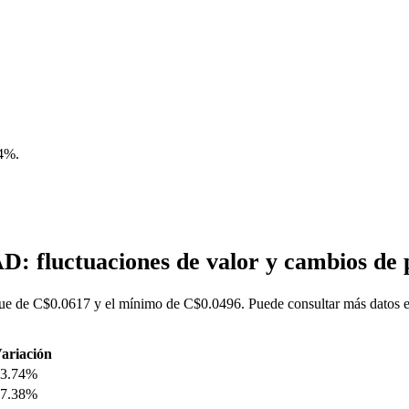
74%
.
D: fluctuaciones de valor y cambios d
e de C$0.0617 y el mínimo de C$0.0496. Puede consultar más datos en
ariación
3.74%
7.38%