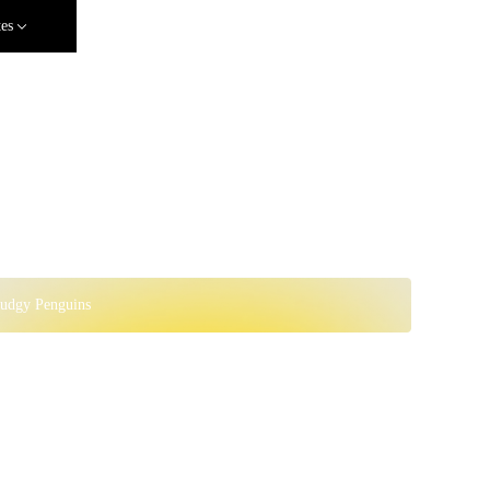
tes
Pudgy Penguins