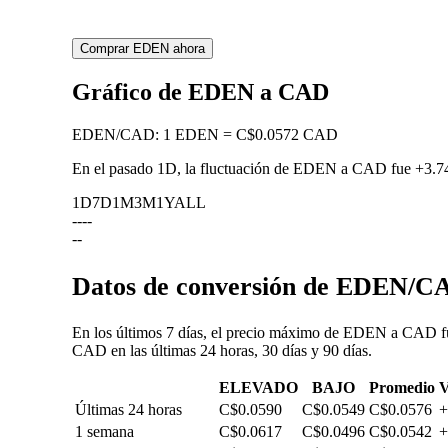
Comprar EDEN ahora
Gráfico de EDEN a CAD
EDEN
/
CAD
:
1 EDEN = C$0.0572 CAD
En el pasado 1D, la fluctuación de EDEN a CAD fue
+3.
1D
7D
1M
3M
1Y
ALL
--
--
--
Datos de conversión de EDEN/CA
En los últimos 7 días, el precio máximo de EDEN a CAD fu
CAD en las últimas 24 horas, 30 días y 90 días.
ELEVADO
BAJO
Promedio
V
Últimas 24 horas
C$0.0590
C$0.0549
C$0.0576
+
1 semana
C$0.0617
C$0.0496
C$0.0542
+