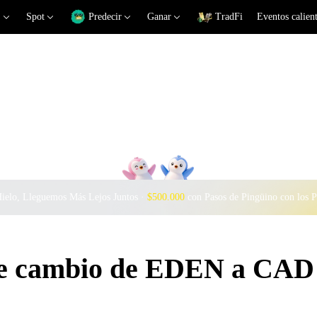
Spot
Predecir
Ganar
TradFi
Eventos calien
Hielo, Lleguemos Más Lejos Juntos ·
$500.000
con Pasos de Pingüino con los 
 de cambio de EDEN a CAD