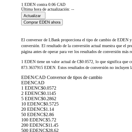
1 EDEN contra 0.06 CAD
Última hora de actualización: --
Actualizar
Comprar EDEN ahora
El conversor de LBank proporciona el tipo de cambio de EDEN y 
conversión. El resultado de la conversión actual muestra que el 
página antes de operar para ver los resultados de conversión más r
1 EDEN tiene un valor actual de C$0.0572, lo que significa que
873.3637915 EDEN. Estos resultados de conversión no incluyen las
EDEN/CAD Conversor de tipos de cambio
EDEN
CAD
1 EDEN
C$0.0572
2 EDEN
C$0.1145
5 EDEN
C$0.2862
10 EDEN
C$0.5725
20 EDEN
C$1.14
50 EDEN
C$2.86
100 EDEN
C$5.72
200 EDEN
C$11.45
500 EDEN
C$28.62