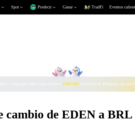
Spot
Predecir
Ganar
TradFi
Eventos calien
Hielo, Lleguemos Más Lejos Juntos ·
$500.000
con Pasos de Pingüino con los 
 de cambio de EDEN a BRL