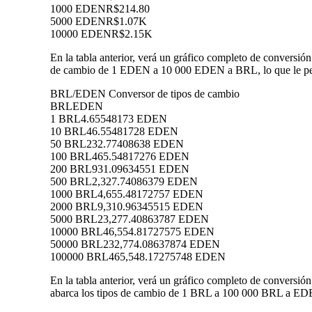
1000 EDEN
R$214.80
5000 EDEN
R$1.07K
10000 EDEN
R$2.15K
En la tabla anterior, verá un gráfico completo de conversi
de cambio de 1 EDEN a 10 000 EDEN a BRL, lo que le perm
BRL/EDEN Conversor de tipos de cambio
BRL
EDEN
1 BRL
4.65548173 EDEN
10 BRL
46.55481728 EDEN
50 BRL
232.77408638 EDEN
100 BRL
465.54817276 EDEN
200 BRL
931.09634551 EDEN
500 BRL
2,327.74086379 EDEN
1000 BRL
4,655.48172757 EDEN
2000 BRL
9,310.96345515 EDEN
5000 BRL
23,277.40863787 EDEN
10000 BRL
46,554.81727575 EDEN
50000 BRL
232,774.08637874 EDEN
100000 BRL
465,548.17275748 EDEN
En la tabla anterior, verá un gráfico completo de convers
abarca los tipos de cambio de 1 BRL a 100 000 BRL a EDEN