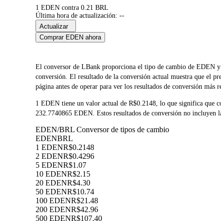
1 EDEN contra 0.21 BRL
Última hora de actualización: --
Actualizar
Comprar EDEN ahora
El conversor de LBank proporciona el tipo de cambio de EDEN y 
conversión. El resultado de la conversión actual muestra que el 
página antes de operar para ver los resultados de conversión más r
1 EDEN tiene un valor actual de R$0.2148, lo que significa que
232.7740865 EDEN. Estos resultados de conversión no incluyen las
EDEN/BRL Conversor de tipos de cambio
EDEN
BRL
1 EDEN
R$0.2148
2 EDEN
R$0.4296
5 EDEN
R$1.07
10 EDEN
R$2.15
20 EDEN
R$4.30
50 EDEN
R$10.74
100 EDEN
R$21.48
200 EDEN
R$42.96
500 EDEN
R$107.40