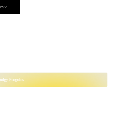
tes
Pudgy Penguins