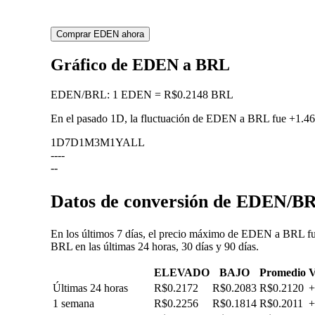
Comprar EDEN ahora
Gráfico de EDEN a BRL
EDEN
/
BRL
:
1 EDEN = R$0.2148 BRL
En el pasado 1D, la fluctuación de EDEN a BRL fue
+1.4
1D
7D
1M
3M
1Y
ALL
--
--
--
Datos de conversión de EDEN/BRL
En los últimos 7 días, el precio máximo de EDEN a BRL fu
BRL en las últimas 24 horas, 30 días y 90 días.
ELEVADO
BAJO
Promedio
V
Últimas 24 horas
R$0.2172
R$0.2083
R$0.2120
+
1 semana
R$0.2256
R$0.1814
R$0.2011
+