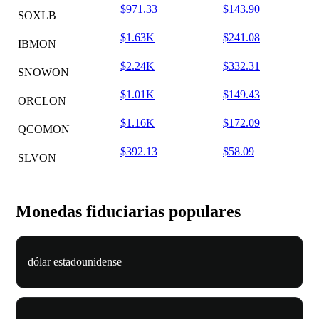
$971.33
$143.90
SOXLB
$1.63K
$241.08
IBMON
$2.24K
$332.31
SNOWON
$1.01K
$149.43
ORCLON
$1.16K
$172.09
QCOMON
$392.13
$58.09
SLVON
Monedas fiduciarias populares
dólar estadounidense