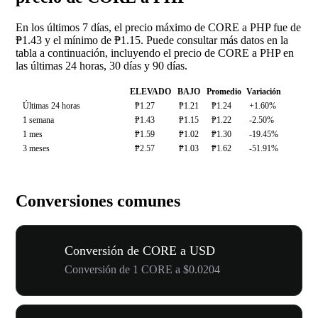
En los últimos 7 días, el precio máximo de CORE a PHP fue de
₱1.43 y el mínimo de ₱1.15. Puede consultar más datos en la
tabla a continuación, incluyendo el precio de CORE a PHP en
las últimas 24 horas, 30 días y 90 días.
ELEVADO
BAJO
Promedio
Variación
Últimas 24 horas
₱1.27
₱1.21
₱1.24
+1.60%
1 semana
₱1.43
₱1.15
₱1.22
-2.50%
1 mes
₱1.59
₱1.02
₱1.30
-19.45%
3 meses
₱2.57
₱1.03
₱1.62
-51.91%
Conversiones comunes
Conversión de CORE a USD
Conversión de 1 CORE a $0.0204