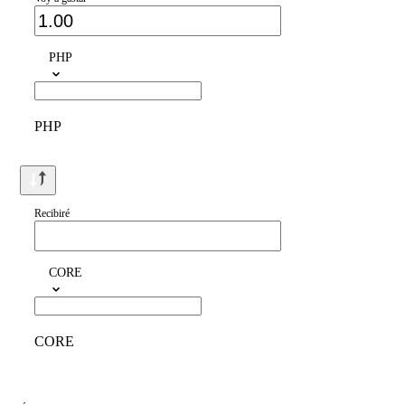
PHP
PHP
Recibiré
CORE
CORE