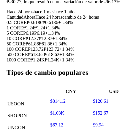
₱-30.77, lo que resultó en una variación de valor de
-96.13%
.
Hace 24 horas
hace 1 mes
hace 1 año
Cantidad
Ahora
Hace 24 horas
cambio de 24 horas
0.5 CORE
₱0.6186
₱0.6186
+1.34%
1 CORE
₱1.24
₱1.24
+1.34%
5 CORE
₱6.19
₱6.19
+1.34%
10 CORE
₱12.37
₱12.37
+1.34%
50 CORE
₱61.86
₱61.86
+1.34%
100 CORE
₱123.72
₱123.72
+1.34%
500 CORE
₱618.62
₱618.62
+1.34%
1000 CORE
₱1.24K
₱1.24K
+1.34%
Tipos de cambio populares
CNY
USD
$814.12
$120.61
USOON
$1.03K
$152.67
SHOPON
$67.12
$9.94
UNGON