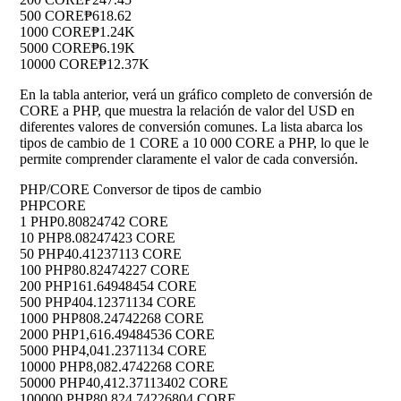
500 CORE
₱618.62
1000 CORE
₱1.24K
5000 CORE
₱6.19K
10000 CORE
₱12.37K
En la tabla anterior, verá un gráfico completo de conversión de
CORE a PHP, que muestra la relación de valor del USD en
diferentes valores de conversión comunes. La lista abarca los
tipos de cambio de 1 CORE a 10 000 CORE a PHP, lo que le
permite comprender claramente el valor de cada conversión.
PHP/CORE Conversor de tipos de cambio
PHP
CORE
1 PHP
0.80824742 CORE
10 PHP
8.08247423 CORE
50 PHP
40.41237113 CORE
100 PHP
80.82474227 CORE
200 PHP
161.64948454 CORE
500 PHP
404.12371134 CORE
1000 PHP
808.24742268 CORE
2000 PHP
1,616.49484536 CORE
5000 PHP
4,041.2371134 CORE
10000 PHP
8,082.4742268 CORE
50000 PHP
40,412.37113402 CORE
100000 PHP
80,824.74226804 CORE