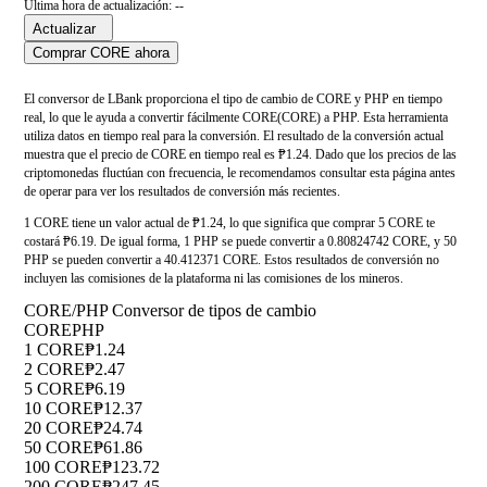
Última hora de actualización: --
Actualizar
Comprar CORE ahora
El conversor de LBank proporciona el tipo de cambio de CORE y PHP en tiempo
real, lo que le ayuda a convertir fácilmente CORE(CORE) a PHP. Esta herramienta
utiliza datos en tiempo real para la conversión. El resultado de la conversión actual
muestra que el precio de CORE en tiempo real es ₱1.24. Dado que los precios de las
criptomonedas fluctúan con frecuencia, le recomendamos consultar esta página antes
de operar para ver los resultados de conversión más recientes.
1 CORE tiene un valor actual de ₱1.24, lo que significa que comprar 5 CORE te
costará ₱6.19. De igual forma, 1 PHP se puede convertir a 0.80824742 CORE, y 50
PHP se pueden convertir a 40.412371 CORE. Estos resultados de conversión no
incluyen las comisiones de la plataforma ni las comisiones de los mineros.
CORE/PHP Conversor de tipos de cambio
CORE
PHP
1 CORE
₱1.24
2 CORE
₱2.47
5 CORE
₱6.19
10 CORE
₱12.37
20 CORE
₱24.74
50 CORE
₱61.86
100 CORE
₱123.72
200 CORE
₱247.45