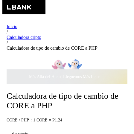
Inicio
/
Calculadora cripto
/
Calculadora de tipo de cambio de CORE a PHP
Más Allá del Hielo, Lleguemos Más Lejos Juntos ·
$500.000
c
Calculadora de tipo de cambio de
CORE a PHP
CORE / PHP：1 CORE = ₱1.24
Voy a gastar