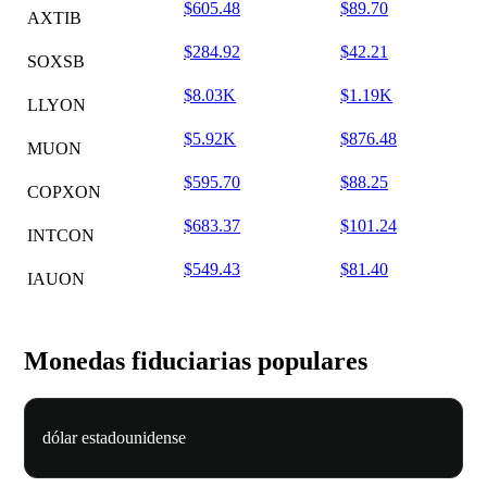
$605.48
$89.70
AXTIB
$284.92
$42.21
SOXSB
$8.03K
$1.19K
LLYON
$5.92K
$876.48
MUON
$595.70
$88.25
COPXON
$683.37
$101.24
INTCON
$549.43
$81.40
IAUON
Monedas fiduciarias populares
dólar estadounidense