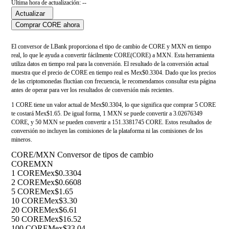
Última hora de actualización: --
Actualizar
Comprar CORE ahora
El conversor de LBank proporciona el tipo de cambio de CORE y MXN en tiempo
real, lo que le ayuda a convertir fácilmente CORE(CORE) a MXN. Esta herramienta
utiliza datos en tiempo real para la conversión. El resultado de la conversión actual
muestra que el precio de CORE en tiempo real es Mex$0.3304. Dado que los precios
de las criptomonedas fluctúan con frecuencia, le recomendamos consultar esta página
antes de operar para ver los resultados de conversión más recientes.
1 CORE tiene un valor actual de Mex$0.3304, lo que significa que comprar 5 CORE
te costará Mex$1.65. De igual forma, 1 MXN se puede convertir a 3.02676349
CORE, y 50 MXN se pueden convertir a 151.3381745 CORE. Estos resultados de
conversión no incluyen las comisiones de la plataforma ni las comisiones de los
mineros.
CORE/MXN Conversor de tipos de cambio
CORE
MXN
1 CORE
Mex$0.3304
2 CORE
Mex$0.6608
5 CORE
Mex$1.65
10 CORE
Mex$3.30
20 CORE
Mex$6.61
50 CORE
Mex$16.52
100 CORE
Mex$33.04