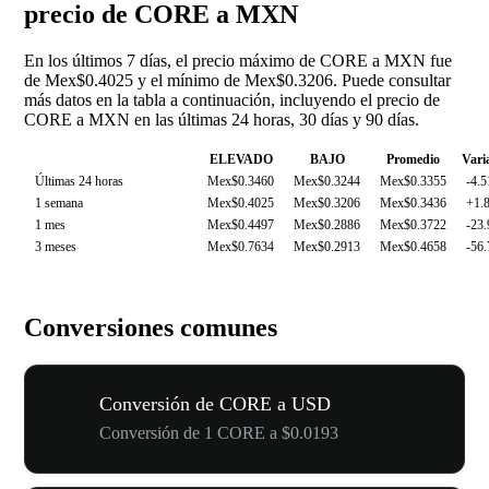
precio de CORE a MXN
En los últimos 7 días, el precio máximo de CORE a MXN fue
de Mex$0.4025 y el mínimo de Mex$0.3206. Puede consultar
más datos en la tabla a continuación, incluyendo el precio de
CORE a MXN en las últimas 24 horas, 30 días y 90 días.
ELEVADO
BAJO
Promedio
Vari
Últimas 24 horas
Mex$0.3460
Mex$0.3244
Mex$0.3355
-4.
1 semana
Mex$0.4025
Mex$0.3206
Mex$0.3436
+1.
1 mes
Mex$0.4497
Mex$0.2886
Mex$0.3722
-23
3 meses
Mex$0.7634
Mex$0.2913
Mex$0.4658
-56
Conversiones comunes
Conversión de CORE a USD
Conversión de 1 CORE a $0.0193