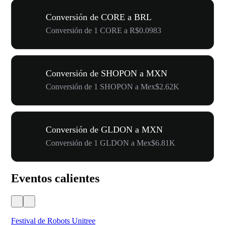
Conversión de CORE a BRL
Conversión de 1 CORE a R$0.0983
Conversión de SHOPON a MXN
Conversión de 1 SHOPON a Mex$2.62K
Conversión de GLDON a MXN
Conversión de 1 GLDON a Mex$6.81K
Eventos calientes
Festival de Robots Unitree
50