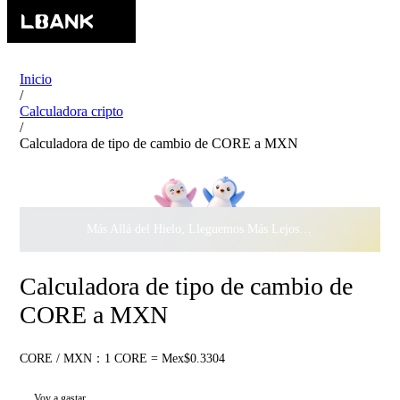
Inicio
/
Calculadora cripto
/
Calculadora de tipo de cambio de CORE a MXN
Más Allá del Hielo, Lleguemos Más Lejos Juntos ·
$500.000
c
Calculadora de tipo de cambio de
CORE a MXN
CORE / MXN：1 CORE = Mex$0.3304
Voy a gastar