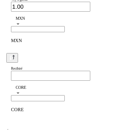
MXN
MXN
Recibiré
CORE
CORE