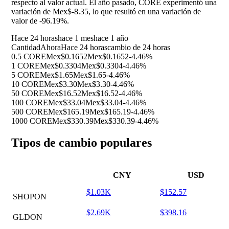
respecto al valor actual. El año pasado, CORE experimentó una
variación de Mex$-8.35, lo que resultó en una variación de
valor de
-96.19%
.
Hace 24 horas
hace 1 mes
hace 1 año
Cantidad
Ahora
Hace 24 horas
cambio de 24 horas
0.5 CORE
Mex$0.1652
Mex$0.1652
-4.46%
1 CORE
Mex$0.3304
Mex$0.3304
-4.46%
5 CORE
Mex$1.65
Mex$1.65
-4.46%
10 CORE
Mex$3.30
Mex$3.30
-4.46%
50 CORE
Mex$16.52
Mex$16.52
-4.46%
100 CORE
Mex$33.04
Mex$33.04
-4.46%
500 CORE
Mex$165.19
Mex$165.19
-4.46%
1000 CORE
Mex$330.39
Mex$330.39
-4.46%
Tipos de cambio populares
CNY
USD
$1.03K
$152.57
SHOPON
$2.69K
$398.16
GLDON