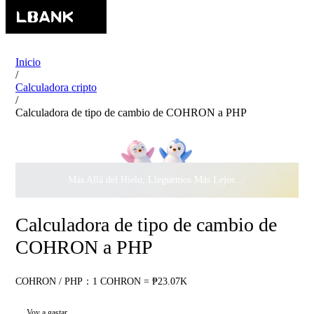
Inicio
/
Calculadora cripto
/
Calculadora de tipo de cambio de COHRON a PHP
Más Allá del Hielo, Lleguemos Más Lejos Juntos ·
$500.000
c
Calculadora de tipo de cambio de
COHRON a PHP
COHRON / PHP：1 COHRON = ₱23.07K
Voy a gastar