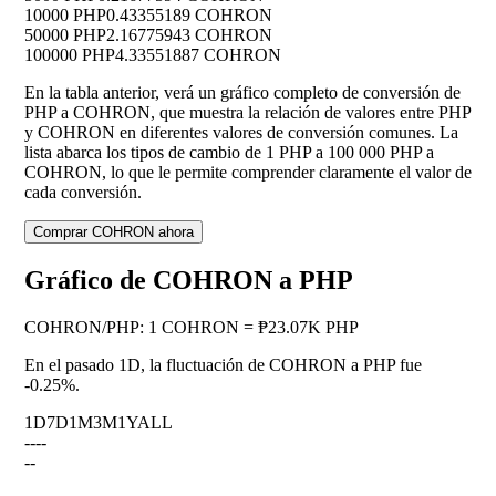
10000 PHP
0.43355189 COHRON
50000 PHP
2.16775943 COHRON
100000 PHP
4.33551887 COHRON
En la tabla anterior, verá un gráfico completo de conversión de
PHP a COHRON, que muestra la relación de valores entre PHP
y COHRON en diferentes valores de conversión comunes. La
lista abarca los tipos de cambio de 1 PHP a 100 000 PHP a
COHRON, lo que le permite comprender claramente el valor de
cada conversión.
Comprar COHRON ahora
Gráfico de COHRON a PHP
COHRON
/
PHP
:
1 COHRON = ₱23.07K PHP
En el pasado 1D, la fluctuación de COHRON a PHP fue
-0.25%
.
1D
7D
1M
3M
1Y
ALL
--
--
--