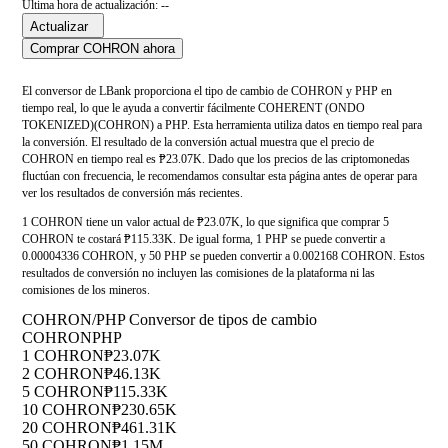
Última hora de actualización: --
Actualizar
Comprar COHRON ahora
El conversor de LBank proporciona el tipo de cambio de COHRON y PHP en
tiempo real, lo que le ayuda a convertir fácilmente COHERENT (ONDO
TOKENIZED)(COHRON) a PHP. Esta herramienta utiliza datos en tiempo real para
la conversión. El resultado de la conversión actual muestra que el precio de
COHRON en tiempo real es ₱23.07K. Dado que los precios de las criptomonedas
fluctúan con frecuencia, le recomendamos consultar esta página antes de operar para
ver los resultados de conversión más recientes.
1 COHRON tiene un valor actual de ₱23.07K, lo que significa que comprar 5
COHRON te costará ₱115.33K. De igual forma, 1 PHP se puede convertir a
0.00004336 COHRON, y 50 PHP se pueden convertir a 0.002168 COHRON. Estos
resultados de conversión no incluyen las comisiones de la plataforma ni las
comisiones de los mineros.
COHRON/PHP Conversor de tipos de cambio
COHRON
PHP
1 COHRON
₱23.07K
2 COHRON
₱46.13K
5 COHRON
₱115.33K
10 COHRON
₱230.65K
20 COHRON
₱461.31K
50 COHRON
₱1.15M