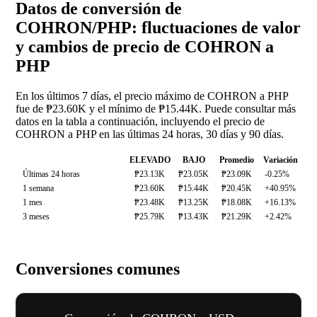
Datos de conversión de
COHRON/PHP: fluctuaciones de valor
y cambios de precio de COHRON a
PHP
En los últimos 7 días, el precio máximo de COHRON a PHP
fue de ₱23.60K y el mínimo de ₱15.44K. Puede consultar más
datos en la tabla a continuación, incluyendo el precio de
COHRON a PHP en las últimas 24 horas, 30 días y 90 días.
ELEVADO
BAJO
Promedio
Variación
Últimas 24 horas
₱23.13K
₱23.05K
₱23.09K
-0.25%
1 semana
₱23.60K
₱15.44K
₱20.45K
+40.95%
1 mes
₱23.48K
₱13.25K
₱18.08K
+16.13%
3 meses
₱25.79K
₱13.43K
₱21.29K
+2.42%
Conversiones comunes