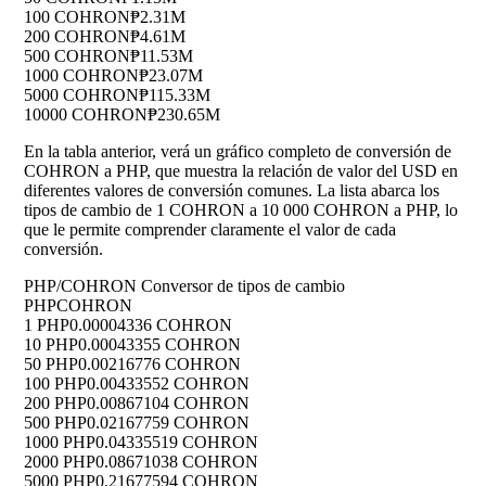
100 COHRON
₱2.31M
200 COHRON
₱4.61M
500 COHRON
₱11.53M
1000 COHRON
₱23.07M
5000 COHRON
₱115.33M
10000 COHRON
₱230.65M
En la tabla anterior, verá un gráfico completo de conversión de
COHRON a PHP, que muestra la relación de valor del USD en
diferentes valores de conversión comunes. La lista abarca los
tipos de cambio de 1 COHRON a 10 000 COHRON a PHP, lo
que le permite comprender claramente el valor de cada
conversión.
PHP/COHRON Conversor de tipos de cambio
PHP
COHRON
1 PHP
0.00004336 COHRON
10 PHP
0.00043355 COHRON
50 PHP
0.00216776 COHRON
100 PHP
0.00433552 COHRON
200 PHP
0.00867104 COHRON
500 PHP
0.02167759 COHRON
1000 PHP
0.04335519 COHRON
2000 PHP
0.08671038 COHRON
5000 PHP
0.21677594 COHRON