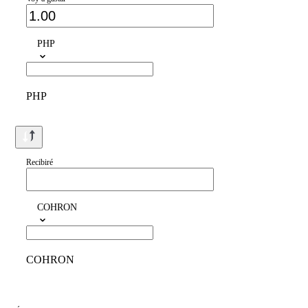
PHP
PHP
Recibiré
COHRON
COHRON