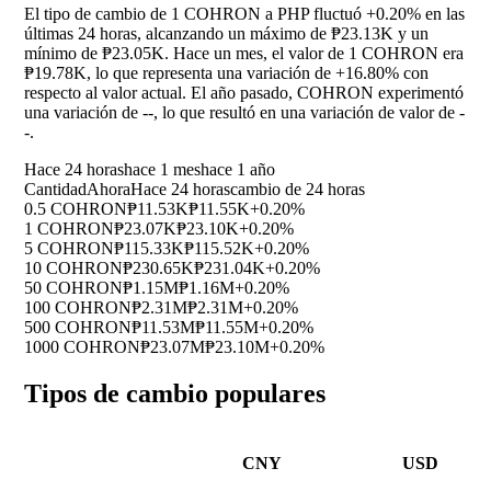
El tipo de cambio de 1 COHRON a PHP fluctuó
+0.20%
en las
últimas 24 horas, alcanzando un máximo de ₱23.13K y un
mínimo de ₱23.05K. Hace un mes, el valor de 1 COHRON era
₱19.78K, lo que representa una variación de
+16.80%
con
respecto al valor actual. El año pasado, COHRON experimentó
una variación de
--
, lo que resultó en una variación de valor de
-
-
.
Hace 24 horas
hace 1 mes
hace 1 año
Cantidad
Ahora
Hace 24 horas
cambio de 24 horas
0.5 COHRON
₱11.53K
₱11.55K
+0.20%
1 COHRON
₱23.07K
₱23.10K
+0.20%
5 COHRON
₱115.33K
₱115.52K
+0.20%
10 COHRON
₱230.65K
₱231.04K
+0.20%
50 COHRON
₱1.15M
₱1.16M
+0.20%
100 COHRON
₱2.31M
₱2.31M
+0.20%
500 COHRON
₱11.53M
₱11.55M
+0.20%
1000 COHRON
₱23.07M
₱23.10M
+0.20%
Tipos de cambio populares
CNY
USD