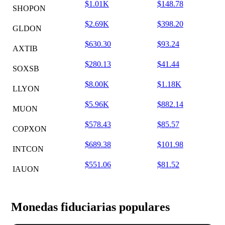
$1.01K
$148.78
SHOPON
$2.69K
$398.20
GLDON
$630.30
$93.24
AXTIB
$280.13
$41.44
SOXSB
$8.00K
$1.18K
LLYON
$5.96K
$882.14
MUON
$578.43
$85.57
COPXON
$689.38
$101.98
INTCON
$551.06
$81.52
IAUON
Monedas fiduciarias populares