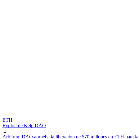
ETH
Exploit de Kelp DAO
...
A
r
b
i
t
r
u
m
D
A
O
a
p
r
u
e
b
a
l
a
l
i
b
e
r
a
c
i
ó
n
d
e
$
7
0
m
i
l
l
o
n
e
s
e
n
E
T
H
p
a
r
a
l
a