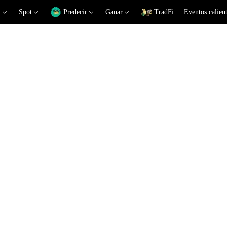
Spot
Predecir
Ganar
TradFi
Eventos calien