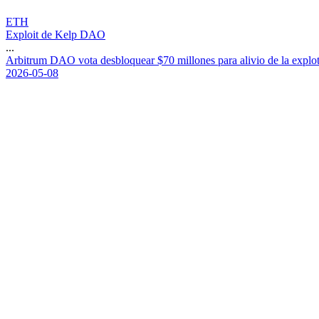
ETH
Exploit de Kelp DAO
...
A
r
b
i
t
r
u
m
D
A
O
v
o
t
a
d
e
s
b
l
o
q
u
e
a
r
$
7
0
m
i
l
l
o
n
e
s
p
a
r
a
a
l
i
v
i
o
d
e
l
a
e
x
p
l
o
2026-05-08