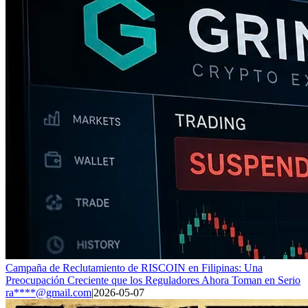
Campaña de Reclutamiento de RISCOIN en Filipinas: Una
Preocupación Creciente que los Reguladores Ahora Toman en Serio
ra****@gmail.com
|
2026-05-07