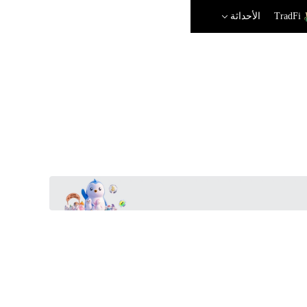
TradFi
الأحداثة