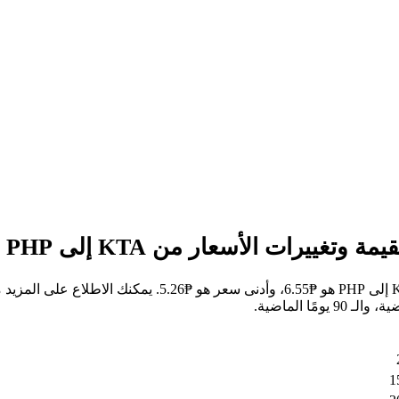
خلال الأيام السبعة الماضية، كان أعلى سعر للسهم من KTA إل