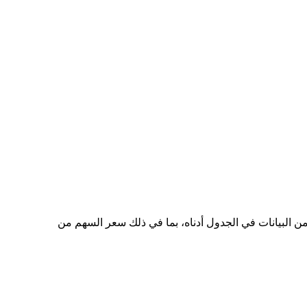
ى PHP هو ₱6.55، وأدنى سعر هو ₱5.26. يمكنك الاطلاع على المزيد من البيانات في الجدول أدناه، بما في ذلك سعر السهم من