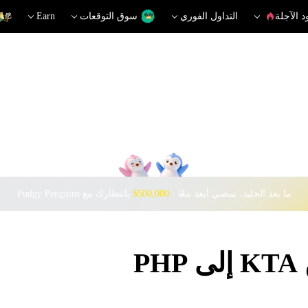
د الآجلة
التداول الفوري
سوق التوقعات
Earn
ما بعد الجليد، نمضي أبعد معًا · ‎
$500,000
بانتظارك مع Pudgy Penguins
P