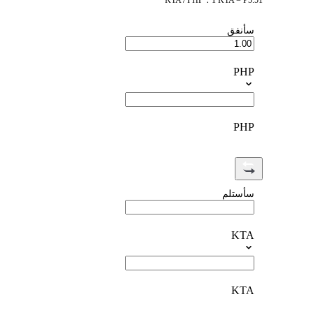
KTA / PHP：1 KTA = ₱5.51
سأنفق
PHP
PHP
سأستلم
KTA
KTA