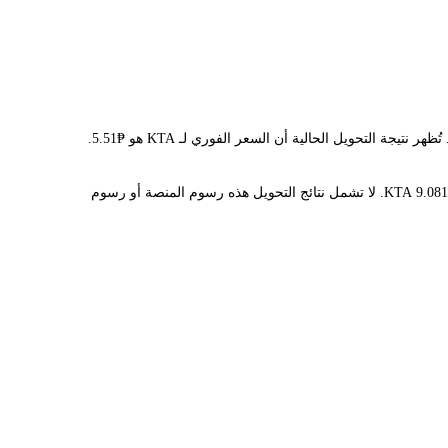
يوفر مُحوّل LBank سعر الصرف الفوري لـ KTA وPHP، مما يُسهّل عليك تحويل KEETA(KTA) إلى PHP. تستخدم هذه الأداة بيانات فورية للتحويل. تُظهر نتيجة التحويل الحالية أن السعر الفوري لـ KTA هو ₱5.51.
قيمة 1 KTA حاليًا هي ₱5.51، مما يعني أن شراء 5 KTA سيكلفك ₱27.53. وبالمثل، يمكن تحويل 1 PHP إلى 0.18162073 KTA، و50 PHP إلى 9.0810365 KTA. لا تشمل نتائج التحويل هذه رسوم المنصة أو رسوم