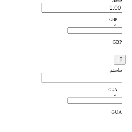
سأنفق
GBP
GBP
سأستلم
GUA
GUA