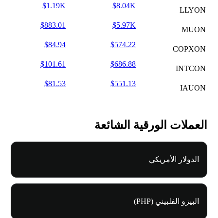
$1.19K
$8.04K
LLYON
$883.01
$5.97K
MUON
$84.94
$574.22
COPXON
$101.61
$686.88
INTCON
$81.53
$551.13
IAUON
العملات الورقية الشائعة
الدولار الأمريكي
البيزو الفلبيني (PHP)