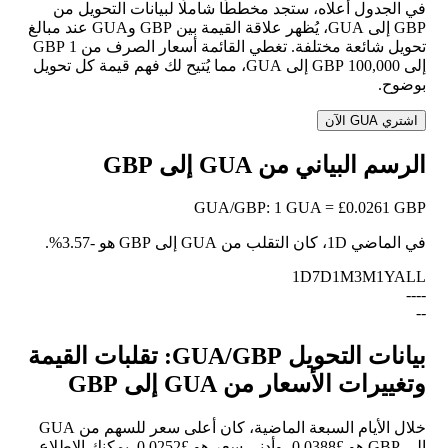
في الجدول أعلاه، ستجد مخططًا شاملًا لبيانات التحويل من
GBP إلى GUA، يُظهر علاقة القيمة بين GBP وGUA عند مبالغ
تحويل شائعة مختلفة. تغطي القائمة أسعار الصرف من 1 GBP
إلى 100,000 GBP إلى GUA، مما يُتيح لك فهم قيمة كل تحويل
بوضوح.
اشتري GUA الآن
الرسم البياني من GUA إلى GBP
GUA
/
GBP
:
1 GUA = £0.0261 GBP
في الماضي 1D، كان التقلب من GUA إلى GBP هو
-3.57%
.
1D
7D
1M
3M
1Y
ALL
--
--
--
بيانات التحويل GUA/GBP: تقلبات القيمة
وتغييرات الأسعار من GUA إلى GBP
خلال الأيام السبعة الماضية، كان أعلى سعر للسهم من GUA
إلى GBP هو £0.0388، وأدنى سعر هو £0.0252. يمكنك الاطلاع