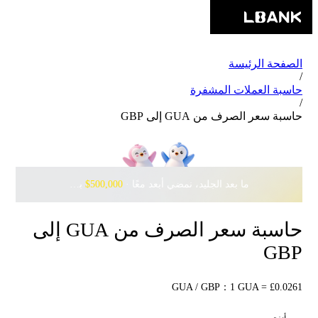
الصفحة الرئيسة
/
حاسبة العملات المشفرة
/
حاسبة سعر الصرف من GUA إلى GBP
ما بعد الجليد، نمضي أبعد معًا · ‎
$500,000
بانتظارك مع Pudgy Penguins
حاسبة سعر الصرف من GUA إلى
GBP
GUA / GBP：1 GUA = £0.0261