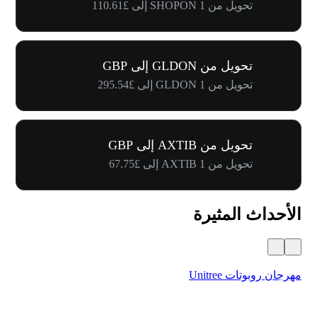
تحويل من 1 SHOPON إلى £110.61
تحويل من GLDON إلى GBP
تحويل من 1 GLDON إلى £295.54
تحويل من AXTIB إلى GBP
تحويل من 1 AXTIB إلى £67.75
الأحداث المثيرة
مهرجان روبوتات Unitree
$500,000 في