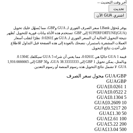
آخر وقت التحديث --
تحديث
اشتري GUA الآن
يوفر مُحوّل LBank سعر الصرف الفوري لـ GUA وGBP، مما يُسهّل عليك تحويل
SUPERFORTUNE(GUA) إلى GBP. تستخدم هذه الأداة بيانات فورية للتحويل. تُظهر
نتيجة التحويل الحالية أن السعر الفوري لـ GUA هو £0.0261. نظرًا لتقلب أسعار
العملات المشفرة باستمرار، ننصحك بالعودة إلى هذه الصفحة قبل التداول للاطلاع
على أحدث نتائج التحويل.
قيمة 1 GUA حاليًا هي £0.0261، مما يعني أن شراء 5 GUA سيكلفك £0.1304.
وبالمثل، يمكن تحويل 1 GBP إلى 38.33333333 GUA، و50 GBP إلى 1,916.6666665
GUA. لا تشمل نتائج التحويل هذه رسوم المنصة أو رسوم التعدين.
GUA/GBP محول سعر الصرف
GUA
GBP
£0.0261
1 GUA
£0.0522
2 GUA
£0.1304
5 GUA
£0.2609
10 GUA
£0.5217
20 GUA
£1.30
50 GUA
£2.61
100 GUA
£5.22
200 GUA
£13.04
500 GUA