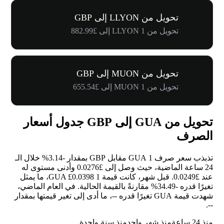
تحويل من LLYON إلى GBP
تحويل من 1 LLYON إلى £882.99
تحويل من MUON إلى GBP
تحويل من 1 MUON إلى £655.54
تحويل من GUA إلى GBP جدول أسعار
الصرف
تذبذب سعر صرف 1 GUA مقابل GBP بمقدار
-3.14%
خلال الـ
24 ساعة الماضية، حيث وصل إلى £0.0276 وأدنى مستوى له
عند £0.0249. قبل شهر، كانت قيمة 1 GUA £0.0398، ما يمثل
تغيرًا قدره
-34.49%
مقارنةً بالقيمة الحالية. في العام الماضي،
شهدت قيمة GUA تغيرًا قدره
--
، ما أدى إلى تغير قيمتها بمقدار
.
--
منذ 24 ساعة
منذ شهر واحد
منذ سنة واحدة