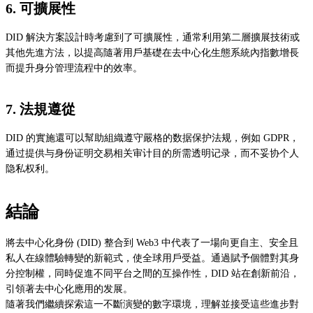
6. 可擴展性
DID 解決方案設計時考慮到了可擴展性，通常利用第二層擴展技術或
其他先進方法，以提高隨著用戶基礎在去中心化生態系統內指數增長
而提升身分管理流程中的效率。
7. 法規遵從
DID 的實施還可以幫助組織遵守嚴格的数据保护法规，例如 GDPR，
通过提供与身份证明交易相关审计目的所需透明记录，而不妥协个人
隐私权利。
結論
將去中心化身份 (DID) 整合到 Web3 中代表了一場向更自主、安全且
私人在線體驗轉變的新範式，使全球用戶受益。通過賦予個體對其身
分控制權，同時促進不同平台之間的互操作性，DID 站在創新前沿，
引領著去中心化應用的发展。
隨著我們繼續探索這一不斷演變的數字環境，理解並接受這些進步對