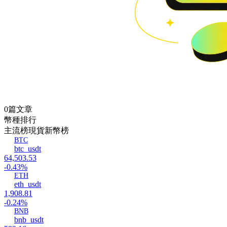
0篇文章
幣種排行
主流榜
現貨新幣榜
BTC
btc_usdt
64,503.53
-0.43%
ETH
eth_usdt
1,908.81
-0.24%
BNB
bnb_usdt