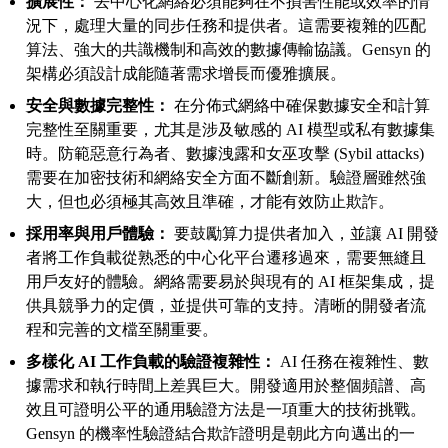
擴展性：
去中心化網絡必須能夠在不損害性能或效率的情
況下，處理大量的同步任務和提供者。這需要複雜的匹配
算法、強大的共識機制和高效的數據傳輸協議。Gensyn 的
架構必須設計成能隨著需求增長而優雅擴展。
安全與數據完整性：
在分佈式網絡中確保數據安全和計算
完整性至關重要，尤其是涉及敏感的 AI 模型或私有數據集
時。防範惡意行為者、數據洩露和女巫攻擊 (Sybil attacks)
需要在加密技術和網絡安全方面不斷創新。驗證層雖然強
大，但也必須極其高效且準確，才能有效防止欺詐。
採用率與用戶體驗：
要鼓勵算力提供者加入，並讓 AI 開發
者將工作負載從熟悉的中心化平台遷移過來，需要無縫且
用戶友好的體驗。網絡需要易於與現有的 AI 框架集成，提
供具競爭力的定價，並提供可靠的支持。清晰的開發者流
程和完善的文檔至關重要。
多樣化 AI 工作負載的驗證複雜性：
AI 任務在複雜性、數
據需求和執行時間上差異巨大。開發適用於整個頻譜、高
效且可證明公平的通用驗證方法是一項重大的技術挑戰。
Gensyn 的機率性驗證結合欺詐證明是朝此方向邁出的一