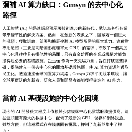
彌補 AI 算力缺口：Gensyn 的去中心化
路徑
人工智慧 (AI) 的迅速崛起預示著技術進步的新時代，承諾為各行各業
帶來變革性的解決方案。然而，在創新的表象之下，隱藏著一個巨大
的瓶頸：獲取訓練、部署和擴展複雜 AI 模型所需的龐大算力。這種對
專用硬體（主要是高階圖形處理單元 GPU）的需求，導致了一個高度
中心化且往往具有排他性的局面，只有資金雄厚的企業或機構才能負
擔得起必要的基礎設施。
Gensyn
作為一支先驅力量，旨在打破這些障
礙，提議建立一個去中心化的開放基礎設施層，使 AI 算力資源的獲取
民主化。透過連接全球閒置算力網絡，Gensyn 力求平衡競爭環境，讓
全球更廣泛的創新者、研究人員和開發者都能獲得先進的 AI 能力。
當前 AI 基礎設施的中心化困境
現今的 AI 開發很大程度上依賴於少數幾家中心化雲端服務提供商。這
些巨頭擁有龐大的數據中心，配備了最新的 GPU、儲存和網絡設施。
雖然方便，但這種模式存在幾個固有挑戰，抑制了創新並集中了權
力：