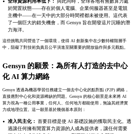
全球資源利用率低下：
與此同時，全球各地有無數算力處
於閒置狀態——存在於個人電腦、企業伺服器甚至是電競
主機中——在一天中的大部分時間裡都未被使用。這代表
了一個巨大的錯失機會，而 Gensyn 旨在開發這片沉睡的潛
力海洋。
這些挑戰共同營造了一個環境，使得 AI 創新集中在少數特權階層手
中，阻礙了對技術負責且公平演進至關重要的開放協作與多元觀點。
Gensyn 的願景：為所有人打造的去中心
化 AI 算力網絡
Gensyn 透過為機器學習任務建立一個去中心化的點對點 (P2P) 網絡，
直接應對中心化和資源稀缺的問題。Gensyn 的核心願景是未來將 AI
算力視為一種公用事業，任何人、任何地方都能使用，無論其經濟實
力或地理位置。這一願景基於幾個基本原則：
准入民主化：
首要目標是使 AI 基礎設施的獲取民主化。透
過讓任何擁有閒置算力資源的人成為提供者，讓任何需要