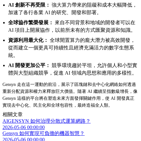
AI 創新不再受限：
強大算力帶來的阻礙和成本大幅降低，
加速了各行各業 AI 的研究、開發和部署。
全球協作繁榮發展：
來自不同背景和地域的開發者可以在
AI 項目上開展協作，以前所未有的方式匯聚資源和知識。
資源利用最大化：
全球閒置算力的龐大潛力被高效開發，
從而建立一個更具可持續性且經濟充滿活力的數字生態系
統。
AI 開發更加公平：
競爭環境趨於平坦，允許個人和小型實
體與大型組織競爭，促進 AI 領域內思想和應用的多樣性。
Gensyn 走在這一運動的前沿，展示了區塊鏈和去中心化網絡如何透過
重新分配資源和權力來釋放巨大價值。隨著 AI 繼續呈指數級增長，像
Gensyn 這樣的平台將在塑造未來方面發揮關鍵作用，使 AI 開發真正
實現去中心化、民主化和全球包容性，最終造福全人類。
相關文章
AIGENSYN 如何治理分散式運算網路？
2026-05-06 00:00:00
Gensyn 如何實現可負擔的機器智慧？
2026-05-06 00:00:00