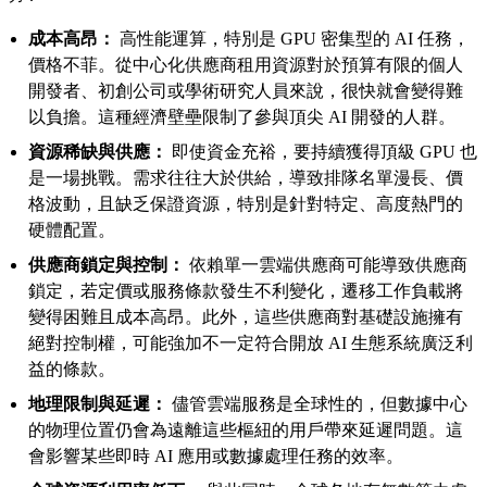
成本高昂：
高性能運算，特別是 GPU 密集型的 AI 任務，
價格不菲。從中心化供應商租用資源對於預算有限的個人
開發者、初創公司或學術研究人員來說，很快就會變得難
以負擔。這種經濟壁壘限制了參與頂尖 AI 開發的人群。
資源稀缺與供應：
即使資金充裕，要持續獲得頂級 GPU 也
是一場挑戰。需求往往大於供給，導致排隊名單漫長、價
格波動，且缺乏保證資源，特別是針對特定、高度熱門的
硬體配置。
供應商鎖定與控制：
依賴單一雲端供應商可能導致供應商
鎖定，若定價或服務條款發生不利變化，遷移工作負載將
變得困難且成本高昂。此外，這些供應商對基礎設施擁有
絕對控制權，可能強加不一定符合開放 AI 生態系統廣泛利
益的條款。
地理限制與延遲：
儘管雲端服務是全球性的，但數據中心
的物理位置仍會為遠離這些樞紐的用戶帶來延遲問題。這
會影響某些即時 AI 應用或數據處理任務的效率。