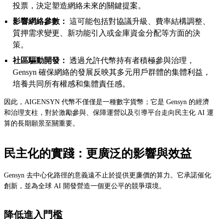
投票，決定塑造網絡未來的關鍵提案。
影響網絡參數：
這可能包括對協議升級、費率結構調整、
質押需求變更、新功能引入或金庫資金分配等方面的決
策。
社區驅動開發：
透過允許代幣持有者積極參與治理，
Gensyn 確保網絡的發展反映其多元用戶群體的集體利益，
培養共同所有權感和集體責任感。
因此，AIGENSYN 代幣不僅僅是一種數字貨幣；它是 Gensyn 的經濟
和治理支柱，對於激勵參與、保障運營以及引導平台走向民主化 AI 運
算的長期願景至關重要。
民主化的實踐：更廣泛的影響與效益
Gensyn 去中心化路徑的意義遠不止於提供更廉價的算力。它承諾催化
創新，並為全球 AI 開發營造一個更公平的競爭環境。
降低進入門檻