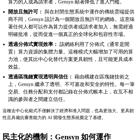
算力的人成為請求者，Gensyn 顯著降低了進入門檻。
開放且無許可：
與在封閉生態系統中運作的傳統雲端提供
商不同，Gensyn 設計為一個開放且無許可的網絡。這意味
著任何人都可以作為算力提供者或請求者加入，無需經過
明確批准，從而促進一個真正的全球化和包容性市場。
透過分佈式實現效率：
該網絡利用了分佈式（通常是閒
置）算力資源的集體力量。這種模式大幅增加了可用的算
力池，使其比中心化替代方案更具韌性，且可能更具成本
效益。
透過區塊鏈實現透明與信任：
藉由構建在區塊鏈技術之
上，Gensyn 繼承了透明、不可篡改和安全的特性。每一筆
交易、任務分配和支付都記錄在分佈式帳本上，在互不相
識的參與者之間建立信任。
這種去中心化範式不僅解決了經濟和准入問題，也為更強大、更具韌
性且具備抗審查能力的 AI 開發生態系統奠定了基礎。
民主化的機制：Gensyn 如何運作