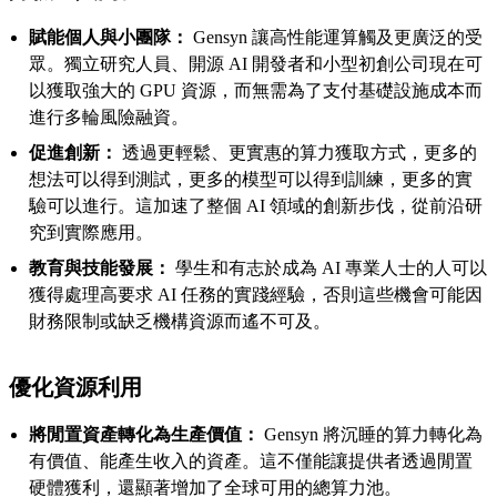
賦能個人與小團隊：
Gensyn 讓高性能運算觸及更廣泛的受
眾。獨立研究人員、開源 AI 開發者和小型初創公司現在可
以獲取強大的 GPU 資源，而無需為了支付基礎設施成本而
進行多輪風險融資。
促進創新：
透過更輕鬆、更實惠的算力獲取方式，更多的
想法可以得到測試，更多的模型可以得到訓練，更多的實
驗可以進行。這加速了整個 AI 領域的創新步伐，從前沿研
究到實際應用。
教育與技能發展：
學生和有志於成為 AI 專業人士的人可以
獲得處理高要求 AI 任務的實踐經驗，否則這些機會可能因
財務限制或缺乏機構資源而遙不可及。
優化資源利用
將閒置資產轉化為生產價值：
Gensyn 將沉睡的算力轉化為
有價值、能產生收入的資產。這不僅能讓提供者透過閒置
硬體獲利，還顯著增加了全球可用的總算力池。