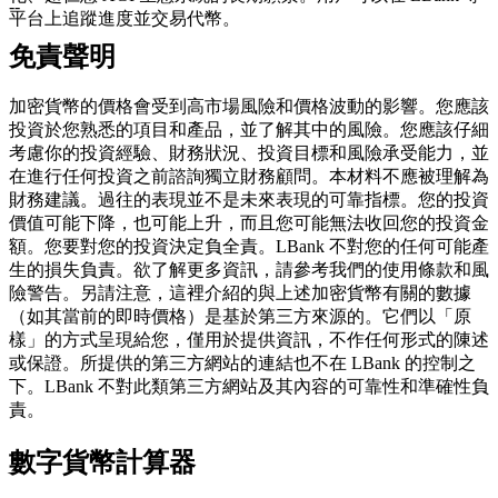
--
平台上追蹤進度並交易代幣。
免責聲明
加密貨幣的價格會受到高市場風險和價格波動的影響。您應該
投資於您熟悉的項目和產品，並了解其中的風險。您應該仔細
考慮你的投資經驗、財務狀況、投資目標和風險承受能力，並
在進行任何投資之前諮詢獨立財務顧問。本材料不應被理解為
財務建議。過往的表現並不是未來表現的可靠指標。您的投資
價值可能下降，也可能上升，而且您可能無法收回您的投資金
額。您要對您的投資決定負全責。LBank 不對您的任何可能產
生的損失負責。欲了解更多資訊，請參考我們的使用條款和風
險警告。另請注意，這裡介紹的與上述加密貨幣有關的數據
（如其當前的即時價格）是基於第三方來源的。它們以「原
樣」的方式呈現給您，僅用於提供資訊，不作任何形式的陳述
或保證。所提供的第三方網站的連結也不在 LBank 的控制之
下。LBank 不對此類第三方網站及其內容的可靠性和準確性負
責。
與 Pudgy Penguins 搖擺瓜分
$500,000
跨越冰原，攜手遠行
數字貨幣計算器