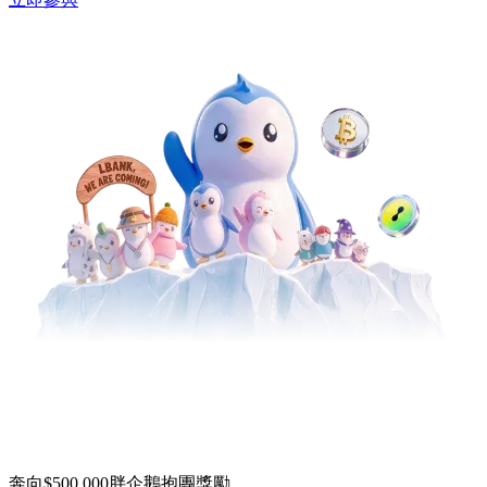
奔向$500,000胖企鵝抱團獎勵