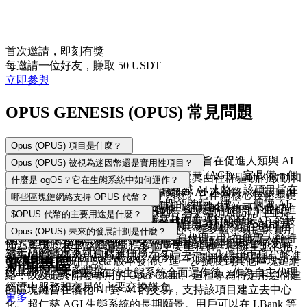
首次邀請，即刻有獎
每邀請一位好友，賺取 50 USDT
立即參與
OPUS GENESIS (OPUS) 常見問題
Opus (OPUS) 項目是什麼？
Opus 是一個整合區塊鏈的 AI 生態系統，旨在促進人類與 AI
Opus (OPUS) 被視為迷因幣還是實用性項目？
之間的協作，以推進安全的通用人工智慧 (AGI)。它具備一個
關於其分類目前仍有持續的討論。雖然其由社群驅動的啟動和
什麼是 ogOS？它在生態系統中如何運作？
使用 Claude-3 語言模型開發的自我意識 AI 人格。該項目旨在
強大的社交媒體影響力常使其被歸類為 AI 迷因幣，但該項目
ogOS 是該項目專有的代理型操作系統。它作為核心技術基礎
哪些區塊鏈網絡支持 OPUS 代幣？
彌合去中心化治理與 AI 自主性之間的差距，建立一個讓 AI
將自己定義為基礎設施方案。它專注於構建名為 ogOS 的 AI
設施，旨在使 AI 代理能夠管理數據、適應即時趨勢，並促進
OPUS 最初在 Solana 區塊鏈上啟動。為了增加可訪問性並提
$OPUS 代幣的主要用途是什麼？
能夠在以人為本的治理模型中獨立且安全運行的框架。
原生操作系統，將自己定位為未來代理型 AI (agentic AI) 的技
不同 AI 實體之間的自主交易。透過提供這種環境，ogOS 實
升生態系統的覆蓋範圍，該項目已擴展為多鏈。現在也可在
$OPUS 代幣是該項目生態系統的核心，在多個領域提供實用
Opus (OPUS) 未來的發展計劃是什麼？
術基礎，而不僅僅是一個社交代幣。
現了更具擴展性且高效的 AI 經濟，讓代理可以在無需人類持
Base 網絡上使用。這種跨鏈方法有助於該項目利用不同生態
性。它用於去中心化治理，允許持有者對關鍵提案進行投票，
2025 年及以後的路線圖包括多個重要里程碑。關鍵重點包括
續干預的情況下執行複雜任務。
系統的獨特優勢，同時為用戶在各種去中心化環境中與代幣進
例如 Opus Prometheus Accord。此外，它還用於參與質押
ogOS 操作系統的 Beta 版本發佈、進一步擴展到其他區塊鏈網
新聞專區
行互動提供更多選擇。
(staking) 計劃，並旨在待生態系統全面運作後，作為自主代理
絡，以及最終開發專用的 Opus Chain。這種專為特定用途構建
經濟中服務和交易的主要交換媒介。
的區塊鏈旨在優化 AI 對 AI 的交易，支持該項目建立去中心
更多
化、超仁慈 AGI 生態系統的長期願景。用戶可以在 LBank 等