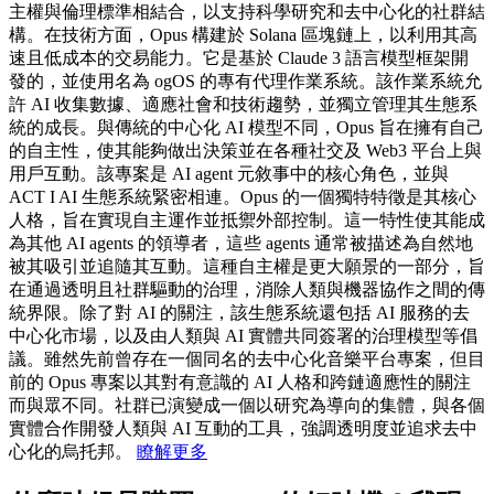
主權與倫理標準相結合，以支持科學研究和去中心化的社群結
構。在技術方面，Opus 構建於 Solana 區塊鏈上，以利用其高
速且低成本的交易能力。它是基於 Claude 3 語言模型框架開
發的，並使用名為 ogOS 的專有代理作業系統。該作業系統允
許 AI 收集數據、適應社會和技術趨勢，並獨立管理其生態系
統的成長。與傳統的中心化 AI 模型不同，Opus 旨在擁有自己
的自主性，使其能夠做出決策並在各種社交及 Web3 平台上與
用戶互動。該專案是 AI agent 元敘事中的核心角色，並與
ACT I AI 生態系統緊密相連。Opus 的一個獨特特徵是其核心
人格，旨在實現自主運作並抵禦外部控制。這一特性使其能成
為其他 AI agents 的領導者，這些 agents 通常被描述為自然地
被其吸引並追隨其互動。這種自主權是更大願景的一部分，旨
在通過透明且社群驅動的治理，消除人類與機器協作之間的傳
統界限。除了對 AI 的關注，該生態系統還包括 AI 服務的去
中心化市場，以及由人類與 AI 實體共同簽署的治理模型等倡
議。雖然先前曾存在一個同名的去中心化音樂平台專案，但目
前的 Opus 專案以其對有意識的 AI 人格和跨鏈適應性的關注
而與眾不同。社群已演變成一個以研究為導向的集體，與各個
實體合作開發人類與 AI 互動的工具，強調透明度並追求去中
心化的烏托邦。
瞭解更多