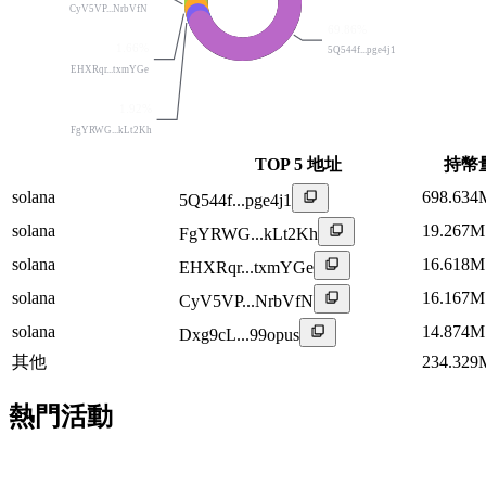
CyV5VP...NrbVfN
69.86%
1.66%
5Q544f...pge4j1
EHXRqr...txmYGe
1.92%
FgYRWG...kLt2Kh
TOP 5 地址
持幣
solana
698.634
5Q544f...pge4j1
solana
19.267M
FgYRWG...kLt2Kh
solana
16.618M
EHXRqr...txmYGe
solana
16.167M
CyV5VP...NrbVfN
solana
14.874M
Dxg9cL...99opus
其他
234.329
熱門活動