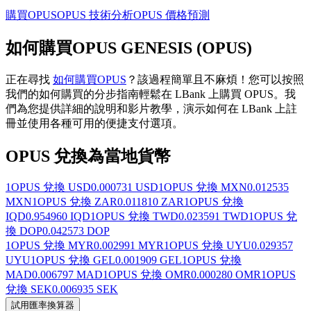
購買OPUS
OPUS 技術分析
OPUS 價格預測
如何購買OPUS GENESIS (OPUS)
正在尋找
如何購買OPUS
？該過程簡單且不麻煩！您可以按照
我們的如何購買的分步指南輕鬆在 LBank 上購買 OPUS。我
們為您提供詳細的說明和影片教學，演示如何在 LBank 上註
冊並使用各種可用的便捷支付選項。
OPUS 兌換為當地貨幣
1OPUS 兌換 USD
0.000731 USD
1OPUS 兌換 MXN
0.012535
MXN
1OPUS 兌換 ZAR
0.011810 ZAR
1OPUS 兌換
IQD
0.954960 IQD
1OPUS 兌換 TWD
0.023591 TWD
1OPUS 兌
換 DOP
0.042573 DOP
1OPUS 兌換 MYR
0.002991 MYR
1OPUS 兌換 UYU
0.029357
UYU
1OPUS 兌換 GEL
0.001909 GEL
1OPUS 兌換
MAD
0.006797 MAD
1OPUS 兌換 OMR
0.000280 OMR
1OPUS
兌換 SEK
0.006935 SEK
試用匯率換算器