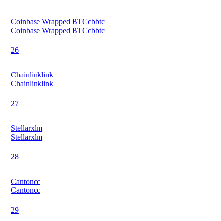
Coinbase Wrapped BTC
cbbtc
Coinbase Wrapped BTC
cbbtc
26
Chainlink
link
Chainlink
link
27
Stellar
xlm
Stellar
xlm
28
Canton
cc
Canton
cc
29