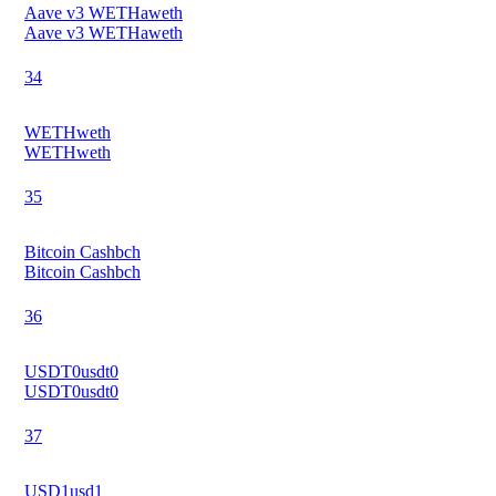
Aave v3 WETH
aweth
Aave v3 WETH
aweth
34
WETH
weth
WETH
weth
35
Bitcoin Cash
bch
Bitcoin Cash
bch
36
USDT0
usdt0
USDT0
usdt0
37
USD1
usd1