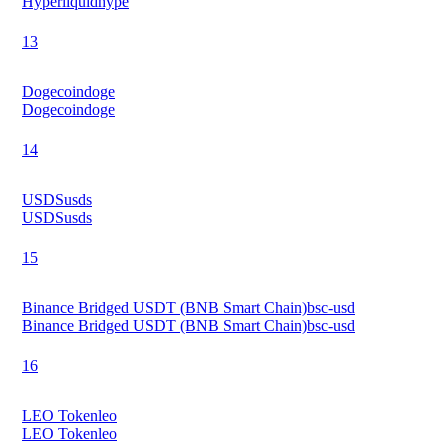
Hyperliquid
hype
13
Dogecoin
doge
Dogecoin
doge
14
USDS
usds
USDS
usds
15
Binance Bridged USDT (BNB Smart Chain)
bsc-usd
Binance Bridged USDT (BNB Smart Chain)
bsc-usd
16
LEO Token
leo
LEO Token
leo