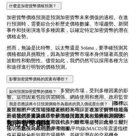
什麼是加密貨幣價格預測？
加密貨幣價格預測是預測加密貨幣未來價值的過程。在進
行預測時，需要綜合分析歷史價格數據、市場趨勢、新聞
事件和技術演進等多種因素，以確定特定加密貨幣的潛在
價格走勢。
然而，無論是比特幣、以太幣還是 Solana，要準確預測其
價格都頗具挑戰性，因為加密貨幣市場本身伴隨著高度的
波動性和動態性。儘管如此，我們仍然可以採用各種方法
和途徑進行明智的價格預測。
影響加密貨幣價格的因素有哪些？
加密貨幣市場是一個複雜多變的市場，受到多種因素的影
如何預測加密貨幣的價格？
響。這些因素包括供需關係、網絡使用和應用、政府監管
預測加密貨幣價格走勢的常見方法之一是使用技術指標。
要求、媒體報導、技術演進、市場情緒、重大新聞事件以
我是否應該將今日預測價格作為最終的買入價或賣出價？
最常用的一大技術指標是移動平均線。通過了解價格是高
及巨鯨用戶或市場操縱者的行為等。要在加密貨幣領域做
不，我們不建議僅憑今日價格預測來做出最終的買賣決
於還是低於重要的移動平均線（如21天、50天和200天移
出明智的投資決策，了解這些因素及其相互關係至關重
策。加密貨幣價格預測僅代表一種概率，可能會發生變
加密貨幣價格
動平均線），交易者可以初步判斷市場趨勢。此外，相對
要。
化，不應視為最終的參考依據。
強弱指數(RSI)和指數平滑移動平均線(MACD)等震盪指標
也可用於分析短期市場趨勢，並確定潛在的交易機會。