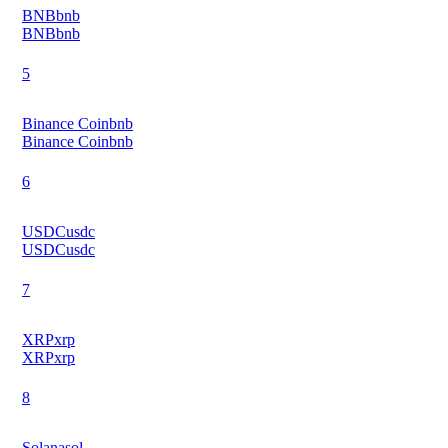
BNB
bnb
BNB
bnb
5
Binance Coin
bnb
Binance Coin
bnb
6
USDC
usdc
USDC
usdc
7
XRP
xrp
XRP
xrp
8
Solana
sol