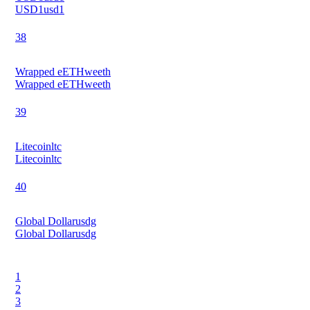
USD1
usd1
38
Wrapped eETH
weeth
Wrapped eETH
weeth
39
Litecoin
ltc
Litecoin
ltc
40
Global Dollar
usdg
Global Dollar
usdg
1
2
3