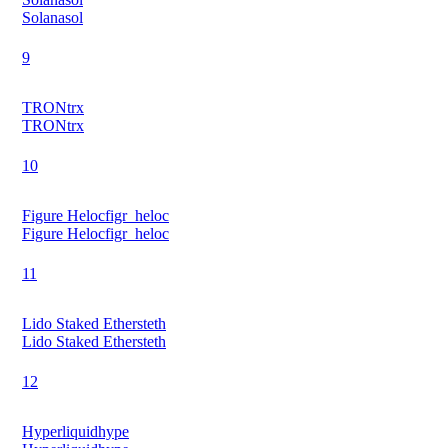
Solana
sol
9
TRON
trx
TRON
trx
10
Figure Heloc
figr_heloc
Figure Heloc
figr_heloc
11
Lido Staked Ether
steth
Lido Staked Ether
steth
12
Hyperliquid
hype