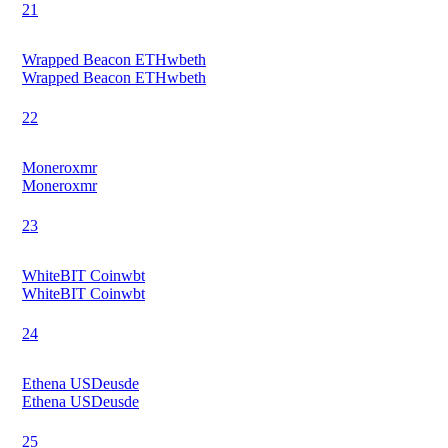
21
Wrapped Beacon ETH
wbeth
Wrapped Beacon ETH
wbeth
22
Monero
xmr
Monero
xmr
23
WhiteBIT Coin
wbt
WhiteBIT Coin
wbt
24
Ethena USDe
usde
Ethena USDe
usde
25