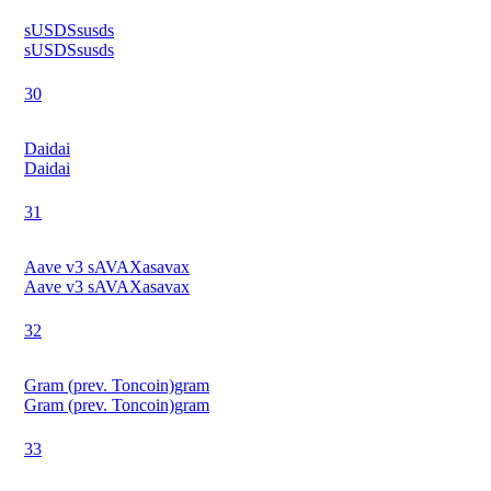
sUSDS
susds
sUSDS
susds
30
Dai
dai
Dai
dai
31
Aave v3 sAVAX
asavax
Aave v3 sAVAX
asavax
32
Gram (prev. Toncoin)
gram
Gram (prev. Toncoin)
gram
33