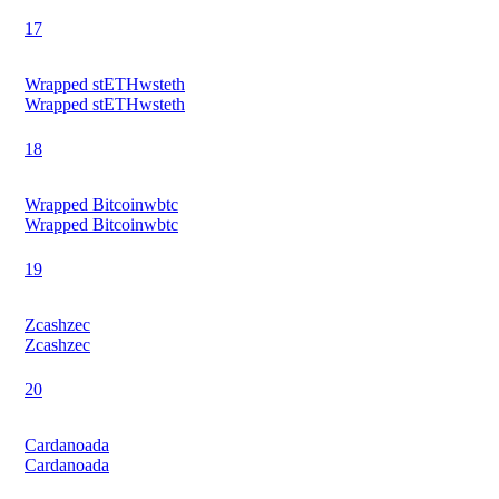
17
Wrapped stETH
wsteth
Wrapped stETH
wsteth
18
Wrapped Bitcoin
wbtc
Wrapped Bitcoin
wbtc
19
Zcash
zec
Zcash
zec
20
Cardano
ada
Cardano
ada