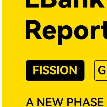
黃金期貨（1）
LBank 年度報告（1）
區塊鏈創新（1）
貴金屬交易（1）
代幣化股票（1）
LBank 2026 第二季（1）
預測市場（1）
Web3 IP 合作（1）
羅賓漢鏈生態系統（1）
區塊鏈合作（1）
阿根廷世界杯（1）
加密貨幣獎勵活動（1）
柴犬（1）
NFT 生態系統（1）
胖胖的企鵝（1）
Web3 社群（1）
加密貨幣交易所文化（1）
LBank 胖企鵝（1）
USDT 獎勵活動（1）