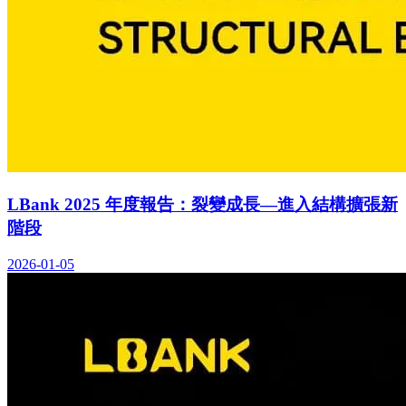
L
B
a
n
k
2
0
2
5
年
度
報
告
：
裂
變
成
長
—
進
入
結
構
擴
張
新
階
段
2026-01-05