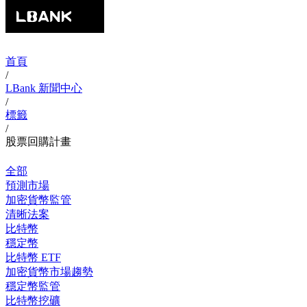
首頁
/
LBank 新聞中心
/
標籤
/
股票回購計畫
全部
預測市場
加密貨幣監管
清晰法案
比特幣
穩定幣
比特幣 ETF
加密貨幣市場趨勢
穩定幣監管
比特幣挖礦