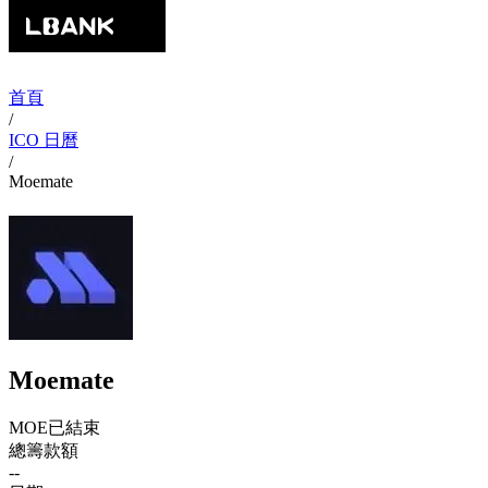
首頁
/
ICO 日曆
/
Moemate
Moemate
MOE
已結束
總籌款額
--