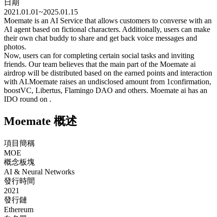
日期
2021.01.01~2025.01.15
Moemate is an AI Service that allows customers to converse with an
AI agent based on fictional characters. Additionally, users can make
their own chat buddy to share and get back voice messages and
photos.
Now, users can for completing certain social tasks and inviting
friends. Our team believes that the main part of the Moemate ai
airdrop will be distributed based on the earned points and interaction
with AI.Moemate raises an undisclosed amount from 1confirmation,
boostVC, Libertus, Flamingo DAO and others. Moemate ai has an
IDO round on .
Moemate 概述
項目簡稱
MOE
概念板塊
AI & Neural Networks
發行時間
2021
發行鏈
Ethereum