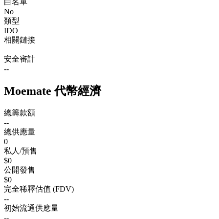
白名單
No
類型
IDO
相關鏈接
安全審計
--
Moemate 代幣經濟
總籌款額
--
總供應量
0
私人/預售
$0
公開發售
$0
完全稀釋估值 (FDV)
--
初始流通供應量
--