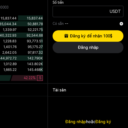
Số tiền
03003
USDT
Có sẵn
--
Đăng ký để nhận 100$
Đăng nhập
42.22
%
S
Tài sản
Đăng nhập
hoặc
Đăng ký