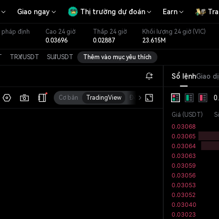
Giao ngay
Thị trường dự đoán
Earn
Tra
 pháp định
Cao 24 giờ
Thấp 24 giờ
Khối lượng 24 giờ
(VIC)
0.03696
0.02887
23.615M
T
TRX
/
USDT
SUI
/
USDT
Thêm vào mục yêu thích
Sổ lệnh
Giao d
0
Cơ bản
TradingView
Độ sâu
Vốn hóa
Giá
(
USDT
)
S