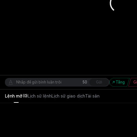
50
Gửi
Tăng
G
Lệnh mở
Lịch sử lệnh
Lịch sử giao dịch
Tài sản
(
0
)