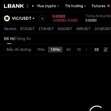
Mua crypto
Thị trường
Futures
0.03003
Tương đương tiền
VIC
/
USDT
-0.00305
(
-9.22%
)
0.03003
Thẻ token
Layer1&Layer2
Yêu thích
BTC
/
USDT
ETH
/
USDT
SOL
/
USDT
XRP
/
USDT
DOGE
/
USD
Đồ thị
Thông tin
Biểu đồ đường
1Min
15Min
4H
1D