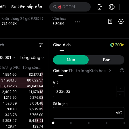
dFi
Sự kiện hấp dẫn
DOOM
Khối lượng 24 giờ
(USDT)
Vốn hóa
741.007K
3.805M
ịch
Giao dịch
200x
.00001
Tổng cộng
Mua
Bán
ố lượng
(
VIC
)
Tổng cộng (VIC)
Giới hạn
Thị trường
Kích hoạt
OCO
Giá
Số lượng
VIC