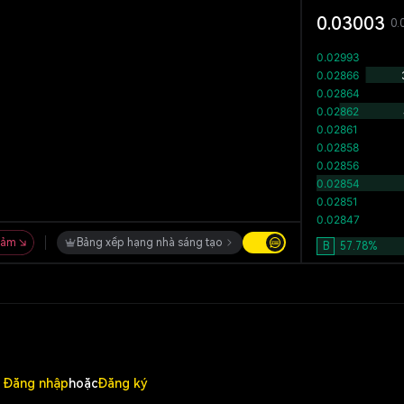
0.03003
0.
iảm
Bảng xếp hạng nhà sáng tạo
B
57.78
%
Đăng nhập
hoặc
Đăng ký