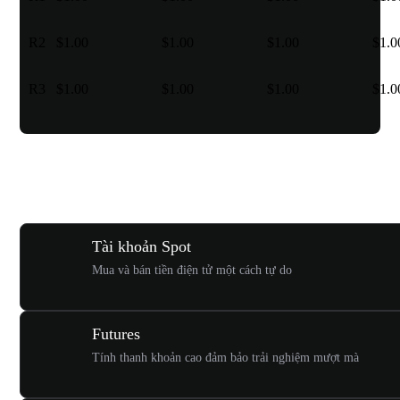
R2
$1.00
$1.00
$1.00
$1.0
R3
$1.00
$1.00
$1.00
$1.0
Nhiều loại hình giao dịch khác nhau
dành cho bạn
Tài khoản Spot
Mua và bán tiền điện tử một cách tự do
Futures
Tính thanh khoản cao đảm bảo trải nghiệm mượt mà