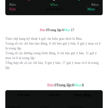
Bán
Mua
Mua
Bán
:
0
Trung lập
:
0
Mua
:
11
Bản tóm tắt
Xếp hạng kỹ thuật
：
Mua
Bán
:
0
Trung lập
:
6
Mua
:
17
Theo xếp hạng kỹ thuật 4 giờ, tín hiệu giao dịch là
Mua
Trong số các chỉ báo dao động, 0 chỉ báo gợi ý bán, 6 gợi ý mua và 6
là trung lập.
Trong số các đường trung bình động, 0 chỉ báo gợi ý bán, 11 gợi ý
mua và 0 là trung lập.
Tổng hợp tất cả các chỉ báo, 0 gợi ý bán, 17 gợi ý mua và 6 là trung
lập.
Bộ dao động
Bán
:
0
Trung lập
:
6
Mua
:
6
Xếp hạng kỹ thuật
：
Trung lập
Chỉ báo
Giá trị
Hoạt động
RSI(14)
67.82
Trung lập