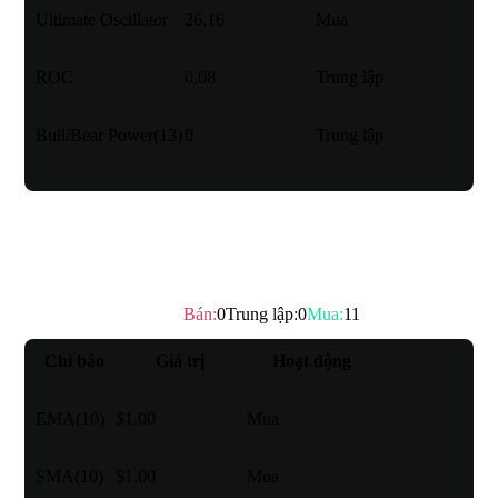
Ultimate Oscillator
26.16
Mua
ROC
0.08
Trung lập
Bull/Bear Power(13)
0
Trung lập
Đường trung bình động
Bán
:
0
Trung lập
:
0
Mua
:
11
Xếp hạng kỹ thuật
：
Mua
Chỉ báo
Giá trị
Hoạt động
EMA(10)
$1.00
Mua
SMA(10)
$1.00
Mua