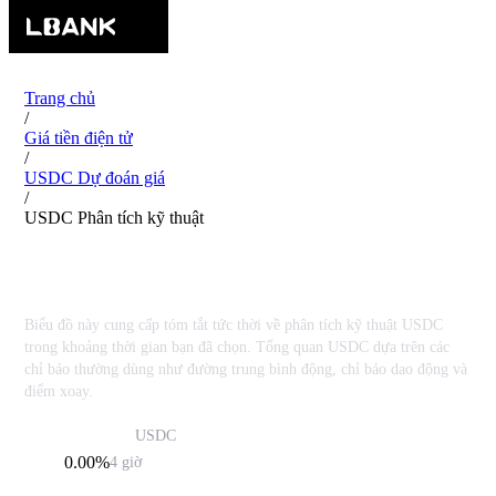
Trang chủ
/
Giá tiền điện tử
/
USDC Dự đoán giá
/
USDC Phân tích kỹ thuật
USDC USDC Phân tích kỹ thuật
Biểu đồ này cung cấp tóm tắt tức thời về phân tích kỹ thuật USDC
trong khoảng thời gian bạn đã chọn. Tổng quan USDC dựa trên các
chỉ báo thường dùng như đường trung bình động, chỉ báo dao động và
điểm xoay.
USDC
USDC
$1.00
0.00%
4 giờ