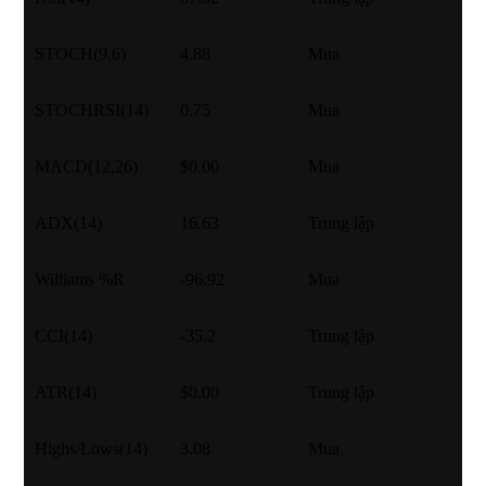
STOCH(9,6)
4.88
Mua
STOCHRSI(14)
0.75
Mua
MACD(12,26)
$0.00
Mua
ADX(14)
16.63
Trung lập
Williams %R
-96.92
Mua
CCI(14)
-35.2
Trung lập
ATR(14)
$0.00
Trung lập
Highs/Lows(14)
3.08
Mua