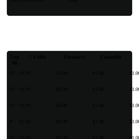
EMA(200)
$0.00
Mua
Điểm trục
Ủng
Cổ điển
Fibonacci
Camarilla
hộ
S3
$1.00
$1.00
$1.00
$1.0
S2
$1.00
$1.00
$1.00
$1.0
S1
$1.00
$1.00
$1.00
$1.0
P
$1.00
$1.00
$1.00
$1.0
R1
$1.00
$1.00
$1.00
$1.0