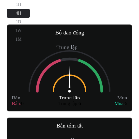
1H
4H
1D
1W
Bộ dao động
1M
Trung lập
Bán
Trung lập
Mua
Bán
:
0
Trung lập
:
6
Mua
:
6
Bản tóm tắt