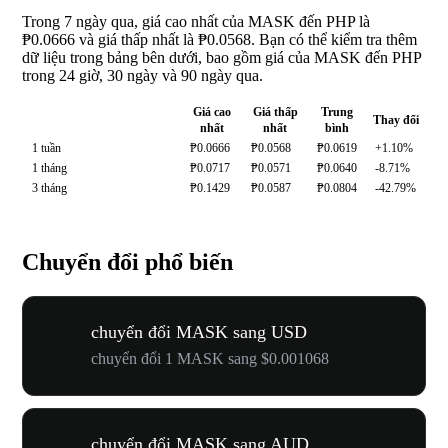
Trong 7 ngày qua, giá cao nhất của MASK đến PHP là
₱0.0666 và giá thấp nhất là ₱0.0568. Bạn có thể kiểm tra thêm
dữ liệu trong bảng bên dưới, bao gồm giá của MASK đến PHP
trong 24 giờ, 30 ngày và 90 ngày qua.
Giá cao
Giá thấp
Trung
Thay đổi
nhất
nhất
bình
1 tuần
₱0.0666
₱0.0568
₱0.0619
+1.10%
1 tháng
₱0.0717
₱0.0571
₱0.0640
-8.71%
3 tháng
₱0.1429
₱0.0587
₱0.0804
-42.79%
Chuyển đổi phổ biến
chuyển đổi MASK sang USD
chuyển đổi 1 MASK sang $0.001068
chuyển đổi MASK sang AUD