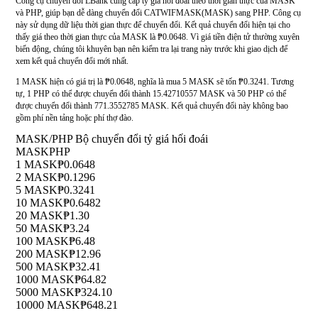
Công cụ chuyển đổi LBank cung cấp tỷ giá hối đoái theo thời gian thực của MASK
và PHP, giúp bạn dễ dàng chuyển đổi CATWIFMASK(MASK) sang PHP. Công cụ
này sử dụng dữ liệu thời gian thực để chuyển đổi. Kết quả chuyển đổi hiện tại cho
thấy giá theo thời gian thực của MASK là ₱0.0648. Vì giá tiền điện tử thường xuyên
biến động, chúng tôi khuyên bạn nên kiểm tra lại trang này trước khi giao dịch để
xem kết quả chuyển đổi mới nhất.
1 MASK hiện có giá trị là ₱0.0648, nghĩa là mua 5 MASK sẽ tốn ₱0.3241. Tương
tự, 1 PHP có thể được chuyển đổi thành 15.42710557 MASK và 50 PHP có thể
được chuyển đổi thành 771.3552785 MASK. Kết quả chuyển đổi này không bao
gồm phí nền tảng hoặc phí thợ đào.
MASK/PHP Bộ chuyển đổi tỷ giá hối đoái
MASK
PHP
1 MASK
₱0.0648
2 MASK
₱0.1296
5 MASK
₱0.3241
10 MASK
₱0.6482
20 MASK
₱1.30
50 MASK
₱3.24
100 MASK
₱6.48
200 MASK
₱12.96
500 MASK
₱32.41
1000 MASK
₱64.82
5000 MASK
₱324.10
10000 MASK
₱648.21