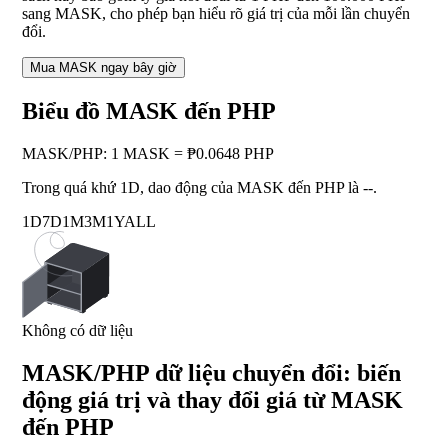
sang MASK, cho phép bạn hiểu rõ giá trị của mỗi lần chuyển
đổi.
Mua MASK ngay bây giờ
Biểu đồ MASK đến PHP
MASK
/
PHP
:
1 MASK = ₱0.0648 PHP
Trong quá khứ 1D, dao động của MASK đến PHP là
--
.
1D
7D
1M
3M
1Y
ALL
Không có dữ liệu
MASK/PHP dữ liệu chuyển đổi: biến
động giá trị và thay đổi giá từ MASK
đến PHP