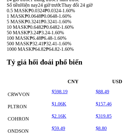
Số tiền
Hiện nay
24 giờ trước
Thay đổi 24 giờ
0.5 MASK
₱0.0324
₱0.0324
-1.60%
1 MASK
₱0.0648
₱0.0648
-1.60%
5 MASK
₱0.3241
₱0.3241
-1.60%
10 MASK
₱0.6482
₱0.6482
-1.60%
50 MASK
₱3.24
₱3.24
-1.60%
100 MASK
₱6.48
₱6.48
-1.60%
500 MASK
₱32.41
₱32.41
-1.60%
1000 MASK
₱64.82
₱64.82
-1.60%
Tỷ giá hối đoái phổ biến
CNY
USD
$598.19
$88.49
CRWVON
$1.06K
$157.46
PLTRON
$2.16K
$319.85
COHRON
$59.49
$8.80
ONDSON