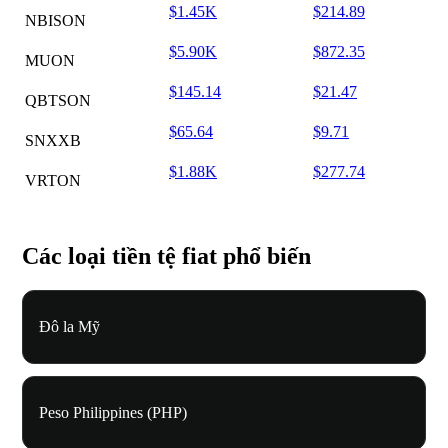
$1.45K
$214.89
NBISON
$5.90K
$872.35
MUON
$145.14
$21.47
QBTSON
$65.64
$9.71
SNXXB
$1.88K
$277.74
VRTON
Các loại tiền tệ fiat phổ biến
Đô la Mỹ
Peso Philippines (PHP)