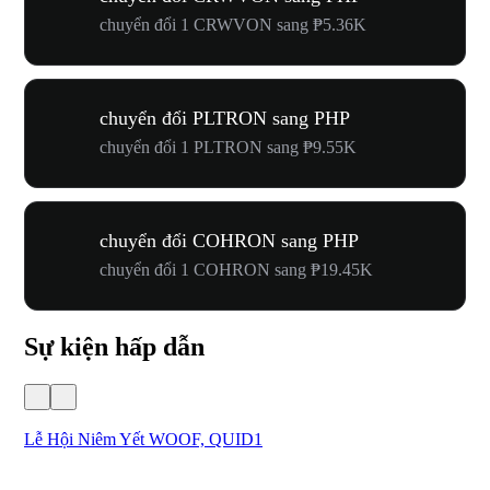
chuyển đổi 1 CRWVON sang ₱5.36K
chuyển đổi PLTRON sang PHP
chuyển đổi 1 PLTRON sang ₱9.55K
chuyển đổi COHRON sang PHP
chuyển đổi 1 COHRON sang ₱19.45K
Sự kiện hấp dẫn
Lễ Hội Niêm Yết WOOF, QUID1
Lờ