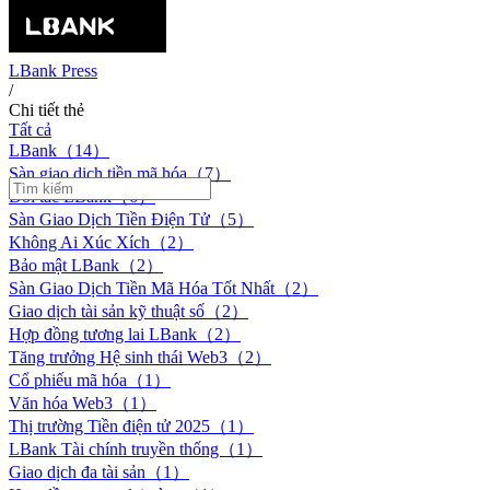
LBank Press
/
Chi tiết thẻ
Tất cả
LBank（14）
Sàn giao dịch tiền mã hóa（7）
Đối tác LBank（6）
Sàn Giao Dịch Tiền Điện Tử（5）
Không Ai Xúc Xích（2）
Bảo mật LBank（2）
Sàn Giao Dịch Tiền Mã Hóa Tốt Nhất（2）
Giao dịch tài sản kỹ thuật số（2）
Hợp đồng tương lai LBank（2）
Tăng trưởng Hệ sinh thái Web3（2）
Cổ phiếu mã hóa（1）
Văn hóa Web3（1）
Thị trường Tiền điện tử 2025（1）
LBank Tài chính truyền thống（1）
Giao dịch đa tài sản（1）