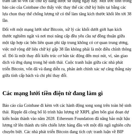
trăm lần so với các chữ ký đang được sử dụng ngày nay. Một ước tính trong
báo cáo của Coinbase cho thấy việc thay thế các chữ ký hiện tại bằng các
lựa chọn thay thế chống lượng tử có thể làm tăng kích thước khối lên tới 38
lần.
Đối với một mạng lưới như Bitcoin, xử lý các khối dưới giới hạn kích
thước nghiêm ngặt và nơi mọi nâng cấp đều yêu cầu sự đồng thuận giữa
một tập hợp các bên liên quan phi tập trung không có cơ quan trung ương,
việc mở rộng dữ liệu chữ ký gấp 38 lần không phải là một điều chỉnh thông
số. Đó là một thay đổi kiến trúc cơ bản tác động đến mọi nút, ví, sàn giao
dịch và ứng dụng trong hệ sinh thái. Cuộc tranh luận giữa các nhà phát
triển Bitcoin, vốn đã và đang diễn ra, phản ánh chính xác sự căng thẳng này
giữa tính cấp bách và chi phí thay đổi.
Các mạng lưới tiền điện tử đang làm gì
Báo cáo của Coinbase đi kèm với các hành động song song trên toàn hệ sinh
thái. Ripple đã công bố lộ trình hậu lượng tử XRPL gồm bốn giai đoạn dự
kiến hoàn thành vào năm 2028. Ethereum Foundation đã nâng bảo mật hậu
lượng tử lên thành ưu tiên chiến lược hàng đầu với một đội ngũ nghiên cứu
chuyên biệt. Các nhà phát triển Bitcoin đang tích cực tranh luận về BIP