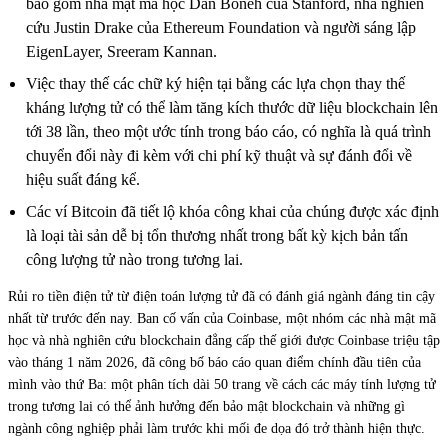
bao gồm nhà mật mã học Dan Boneh của Stanford, nhà nghiên
cứu Justin Drake của Ethereum Foundation và người sáng lập
EigenLayer, Sreeram Kannan.
Việc thay thế các chữ ký hiện tại bằng các lựa chọn thay thế
kháng lượng tử có thể làm tăng kích thước dữ liệu blockchain lên
tới 38 lần, theo một ước tính trong báo cáo, có nghĩa là quá trình
chuyển đổi này đi kèm với chi phí kỹ thuật và sự đánh đổi về
hiệu suất đáng kể.
Các ví Bitcoin đã tiết lộ khóa công khai của chúng được xác định
là loại tài sản dễ bị tổn thương nhất trong bất kỳ kịch bản tấn
công lượng tử nào trong tương lai.
Rủi ro tiền điện tử từ điện toán lượng tử đã có đánh giá ngành đáng tin cậy
nhất từ trước đến nay. Ban cố vấn của Coinbase, một nhóm các nhà mật mã
học và nhà nghiên cứu blockchain đẳng cấp thế giới được Coinbase triệu tập
vào tháng 1 năm 2026, đã công bố báo cáo quan điểm chính đầu tiên của
mình vào thứ Ba: một phân tích dài 50 trang về cách các máy tính lượng tử
trong tương lai có thể ảnh hưởng đến bảo mật blockchain và những gì
ngành công nghiệp phải làm trước khi mối đe dọa đó trở thành hiện thực.