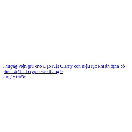
Thượng viện giữ cho Đạo luật Clarity còn hiệu lực khi ấn định bỏ
phiếu dự luật crypto vào tháng 9
2 ngày trước