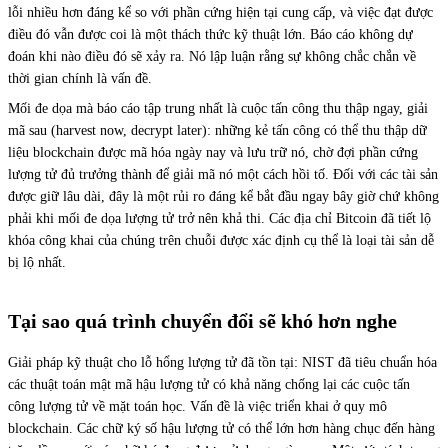
lỗi nhiều hơn đáng kể so với phần cứng hiện tại cung cấp, và việc đạt được
điều đó vẫn được coi là một thách thức kỹ thuật lớn. Báo cáo không dự
đoán khi nào điều đó sẽ xảy ra. Nó lập luận rằng sự không chắc chắn về
thời gian chính là vấn đề.
Mối đe dọa mà báo cáo tập trung nhất là cuộc tấn công thu thập ngay, giải
mã sau (harvest now, decrypt later): những kẻ tấn công có thể thu thập dữ
liệu blockchain được mã hóa ngày nay và lưu trữ nó, chờ đợi phần cứng
lượng tử đủ trưởng thành để giải mã nó một cách hồi tố. Đối với các tài sản
được giữ lâu dài, đây là một rủi ro đáng kể bắt đầu ngay bây giờ chứ không
phải khi mối đe dọa lượng tử trở nên khả thi. Các địa chỉ Bitcoin đã tiết lộ
khóa công khai của chúng trên chuỗi được xác định cụ thể là loại tài sản dễ
bị lộ nhất.
Tại sao quá trình chuyển đổi sẽ khó hơn nghe
Giải pháp kỹ thuật cho lỗ hổng lượng tử đã tồn tại: NIST đã tiêu chuẩn hóa
các thuật toán mật mã hậu lượng tử có khả năng chống lại các cuộc tấn
công lượng tử về mặt toán học. Vấn đề là việc triển khai ở quy mô
blockchain. Các chữ ký số hậu lượng tử có thể lớn hơn hàng chục đến hàng