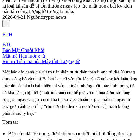
suất. Ví tiền Bitcoin đã tiết lộ khóa công khai của họ được xác định
là loại tài sản dễ bị tổn thương ngay lập tức nhất trong bất kỳ kịch
bản tấn công lượng tử tương lai nào.
2026-04-21
Nguồn
:
crypto.news
ETH
BTC
Bảo Mật Chuỗi Khối
Mật mã Hậu lượng tử
Rủi ro Tiền mã hóa Máy tính Lượng tử
Một báo cáo đánh giá rủi ro tiền điện tử từ điện toán lượng tử dài 50 trang
được công bố vào thứ Ba bởi ban cố vấn độc lập của Coinbase kết luận rằng
mặc dù các blockchain hiện tại vẫn an toàn, nhưng một máy tính lượng tử
có khả năng chịu lỗi (fault-tolerant) có thể phá vỡ mã hóa được sử dụng
rộng rãi ngày càng trở nên khả thi và việc chuẩn bị phải bắt đầu ngay từ
bây giờ, cảnh báo rằng “chờ đợi cho đến khi nó trở nên cấp bách không
phải là một ý hay.”
Tóm tắt
Báo cáo dài 50 trang, được biên soạn bởi một hội đồng độc lập