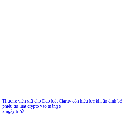
Thượng viện giữ cho Đạo luật Clarity còn hiệu lực khi ấn định bỏ
phiếu dự luật crypto vào tháng 9
2 ngày trước