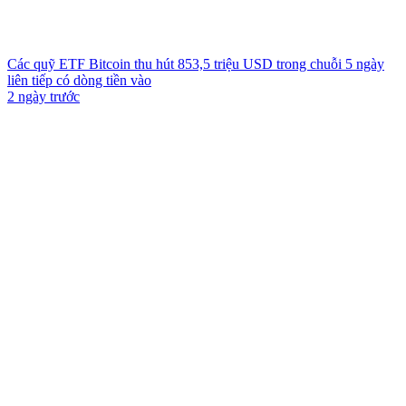
Các quỹ ETF Bitcoin thu hút 853,5 triệu USD trong chuỗi 5 ngày
liên tiếp có dòng tiền vào
2 ngày trước