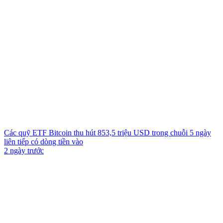
Các quỹ ETF Bitcoin thu hút 853,5 triệu USD trong chuỗi 5 ngày
liên tiếp có dòng tiền vào
2 ngày trước