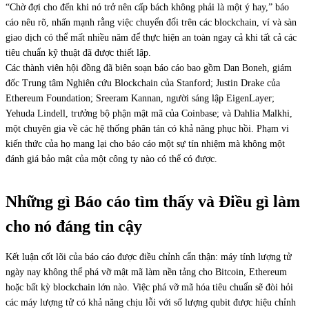
“Chờ đợi cho đến khi nó trở nên cấp bách không phải là một ý hay,” báo
cáo nêu rõ, nhấn mạnh rằng việc chuyển đổi trên các blockchain, ví và sàn
giao dịch có thể mất nhiều năm để thực hiện an toàn ngay cả khi tất cả các
tiêu chuẩn kỹ thuật đã được thiết lập.
Các thành viên hội đồng đã biên soạn báo cáo bao gồm Dan Boneh, giám
đốc Trung tâm Nghiên cứu Blockchain của Stanford; Justin Drake của
Ethereum Foundation; Sreeram Kannan, người sáng lập EigenLayer;
Yehuda Lindell, trưởng bộ phận mật mã của Coinbase; và Dahlia Malkhi,
một chuyên gia về các hệ thống phân tán có khả năng phục hồi. Phạm vi
kiến thức của họ mang lại cho báo cáo một sự tín nhiệm mà không một
đánh giá bảo mật của một công ty nào có thể có được.
Những gì Báo cáo tìm thấy và Điều gì làm
cho nó đáng tin cậy
Kết luận cốt lõi của báo cáo được điều chỉnh cẩn thận: máy tính lượng tử
ngày nay không thể phá vỡ mật mã làm nền tảng cho Bitcoin, Ethereum
hoặc bất kỳ blockchain lớn nào. Việc phá vỡ mã hóa tiêu chuẩn sẽ đòi hỏi
các máy lượng tử có khả năng chịu lỗi với số lượng qubit được hiệu chỉnh