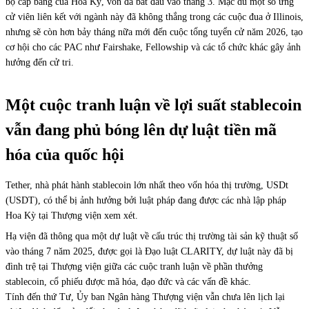
bộ cấp bang của Hoa Kỳ, vốn đã bắt đầu vào tháng 3. Mặc dù một số ứng
cử viên liên kết với ngành này đã không thắng trong các cuộc đua ở Illinois,
nhưng sẽ còn hơn bảy tháng nữa mới đến cuộc tổng tuyển cử năm 2026, tạo
cơ hội cho các PAC như Fairshake, Fellowship và các tổ chức khác gây ảnh
hưởng đến cử tri.
Một cuộc tranh luận về lợi suất stablecoin
vẫn đang phủ bóng lên dự luật tiền mã
hóa của quốc hội
Tether, nhà phát hành stablecoin lớn nhất theo vốn hóa thị trường, USDt
(USDT), có thể bị ảnh hưởng bởi luật pháp đang được các nhà lập pháp
Hoa Kỳ tại Thượng viện xem xét.
Hạ viện đã thông qua một dự luật về cấu trúc thị trường tài sản kỹ thuật số
vào tháng 7 năm 2025, được gọi là Đạo luật CLARITY, dự luật này đã bị
đình trệ tại Thượng viện giữa các cuộc tranh luận về phần thưởng
stablecoin, cổ phiếu được mã hóa, đạo đức và các vấn đề khác.
Tính đến thứ Tư, Ủy ban Ngân hàng Thượng viện vẫn chưa lên lịch lại