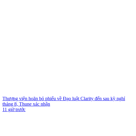
Thượng viện hoãn bỏ phiếu về Đạo luật Clarity đến sau kỳ nghỉ
tháng 8, Thune xác nhận
11 giờ trước