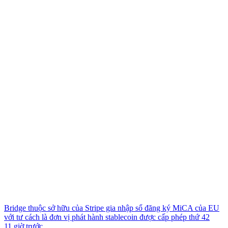
Bridge thuộc sở hữu của Stripe gia nhập sổ đăng ký MiCA của EU
với tư cách là đơn vị phát hành stablecoin được cấp phép thứ 42
11 giờ trước