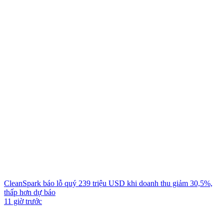
CleanSpark báo lỗ quý 239 triệu USD khi doanh thu giảm 30,5%,
thấp hơn dự báo
11 giờ trước