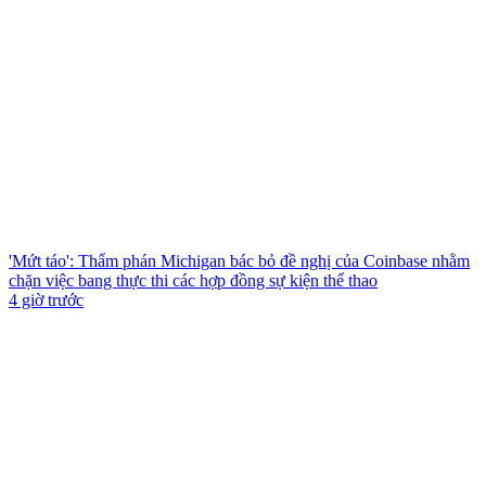
'Mứt táo': Thẩm phán Michigan bác bỏ đề nghị của Coinbase nhằm
chặn việc bang thực thi các hợp đồng sự kiện thể thao
4 giờ trước