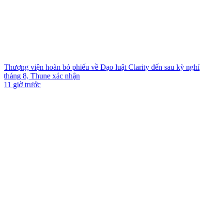
Thượng viện hoãn bỏ phiếu về Đạo luật Clarity đến sau kỳ nghỉ
tháng 8, Thune xác nhận
11 giờ trước