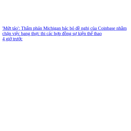
'Mứt táo': Thẩm phán Michigan bác bỏ đề nghị của Coinbase nhằm
chặn việc bang thực thi các hợp đồng sự kiện thể thao
4 giờ trước