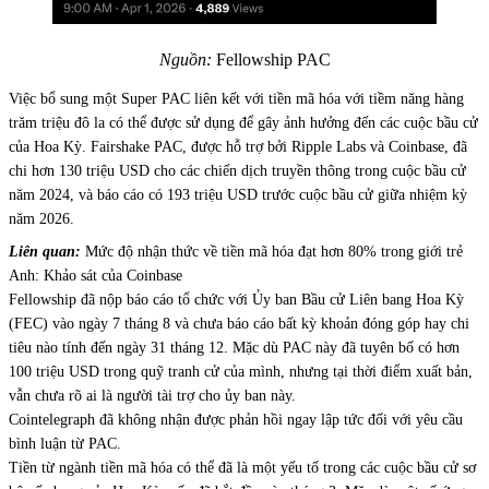
Nguồn:
Fellowship PAC
Việc bổ sung một Super PAC liên kết với tiền mã hóa với tiềm năng hàng
trăm triệu đô la có thể được sử dụng để gây ảnh hưởng đến các cuộc bầu cử
của Hoa Kỳ. Fairshake PAC, được hỗ trợ bởi Ripple Labs và Coinbase, đã
chi hơn 130 triệu USD cho các chiến dịch truyền thông trong cuộc bầu cử
năm 2024, và báo cáo có 193 triệu USD trước cuộc bầu cử giữa nhiệm kỳ
năm 2026.
Liên quan:
Mức độ nhận thức về tiền mã hóa đạt hơn 80% trong giới trẻ
Anh: Khảo sát của Coinbase
Fellowship đã nộp báo cáo tổ chức với Ủy ban Bầu cử Liên bang Hoa Kỳ
(FEC) vào ngày 7 tháng 8 và chưa báo cáo bất kỳ khoản đóng góp hay chi
tiêu nào tính đến ngày 31 tháng 12. Mặc dù PAC này đã tuyên bố có hơn
100 triệu USD trong quỹ tranh cử của mình, nhưng tại thời điểm xuất bản,
vẫn chưa rõ ai là người tài trợ cho ủy ban này.
Cointelegraph đã không nhận được phản hồi ngay lập tức đối với yêu cầu
bình luận từ PAC.
Tiền từ ngành tiền mã hóa có thể đã là một yếu tố trong các cuộc bầu cử sơ