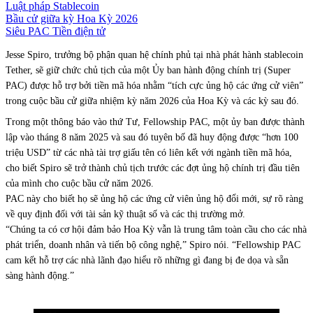
Luật pháp Stablecoin
Bầu cử giữa kỳ Hoa Kỳ 2026
Siêu PAC Tiền điện tử
Jesse Spiro, trưởng bộ phận quan hệ chính phủ tại nhà phát hành stablecoin
Tether, sẽ giữ chức chủ tịch của một Ủy ban hành động chính trị (Super
PAC) được hỗ trợ bởi tiền mã hóa nhằm “tích cực ủng hộ các ứng cử viên”
trong cuộc bầu cử giữa nhiệm kỳ năm 2026 của Hoa Kỳ và các kỳ sau đó.
Trong một thông báo vào thứ Tư, Fellowship PAC, một ủy ban được thành
lập vào tháng 8 năm 2025 và sau đó tuyên bố đã huy động được “hơn 100
triệu USD” từ các nhà tài trợ giấu tên có liên kết với ngành tiền mã hóa,
cho biết Spiro sẽ trở thành chủ tịch trước các đợt ủng hộ chính trị đầu tiên
của mình cho cuộc bầu cử năm 2026.
PAC này cho biết họ sẽ ủng hộ các ứng cử viên ủng hộ đổi mới, sự rõ ràng
về quy định đối với tài sản kỹ thuật số và các thị trường mở.
“Chúng ta có cơ hội đảm bảo Hoa Kỳ vẫn là trung tâm toàn cầu cho các nhà
phát triển, doanh nhân và tiến bộ công nghệ,” Spiro nói. “Fellowship PAC
cam kết hỗ trợ các nhà lãnh đạo hiểu rõ những gì đang bị đe dọa và sẵn
sàng hành động.”