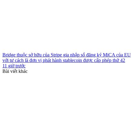
Bridge thuộc sở hữu của Stripe gia nhập sổ đăng ký MiCA của EU
với tư cách là đơn vị phát hành stablecoin được cấp phép thứ 42
11 giờ trước
Bài viết khác