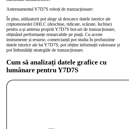
Antrenamentul Y7D7S roboți de tranzacționare:
În plus, utilizatorii pot alege să descarce datele istorice ale
criptomonedei OHLC (deschise, ridicate, scăzute, închise)
pentru a-și antrena propriii Y7D7S bot-uri de tranzacționare,
obținând performanțe remarcabile pe piață. Cu aceste
instrumente și resurse, comercianții pot studia în profunzime
datele istorice ale lui Y7D7S, pot obține informații valoroase și
pot îmbunătăți strategiile de tranzacționare.
Cum să analizați datele grafice cu
lumânare pentru Y7D7S