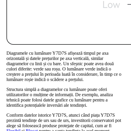
Diagramele cu lumânare Y7D7S afișează timpul pe axa
orizontală și datele prețurilor pe axa verticală, similar
diagramelor cu linii și cu bare. Un sfeșnic poate avea două
culori diferite: verde sau roșu. O lumânare verde indică o
creștere a prețului în perioada luată în considerare, în timp ce o
lumânare roșie indică o scădere a prețului.
Structura simplă a diagramelor cu lumânare poate oferi
utilizatorilor o mulțime de informații. De exemplu, analiza
tehnică poate folosi datele grafice cu lumânare pentru a
identifica potențialele inversări ale tendinței.
Conform datelor istorice Y7D7S, atunci când piața Y7D7S
prezintă tendințe de urs sau de urs, investitorii conservatori pot
alege să folosească produse protejate de capital, cum ar fi
Flexibil
și
Blocat
pentru a capta tendința la acel moment.