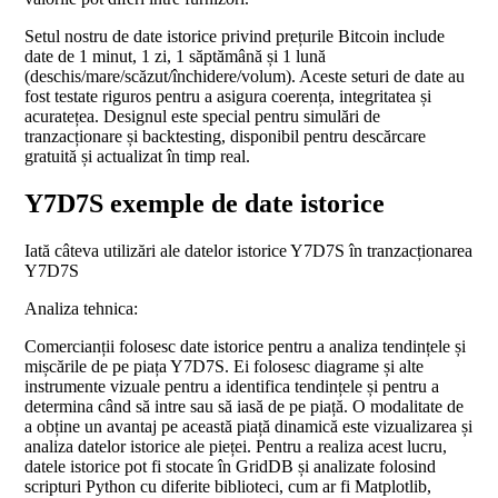
Setul nostru de date istorice privind prețurile Bitcoin include
date de 1 minut, 1 zi, 1 săptămână și 1 lună
(deschis/mare/scăzut/închidere/volum). Aceste seturi de date au
fost testate riguros pentru a asigura coerența, integritatea și
acuratețea. Designul este special pentru simulări de
tranzacționare și backtesting, disponibil pentru descărcare
gratuită și actualizat în timp real.
Y7D7S exemple de date istorice
Iată câteva utilizări ale datelor istorice Y7D7S în tranzacționarea
Y7D7S
Analiza tehnica:
Comercianții folosesc date istorice pentru a analiza tendințele și
mișcările de pe piața Y7D7S. Ei folosesc diagrame și alte
instrumente vizuale pentru a identifica tendințele și pentru a
determina când să intre sau să iasă de pe piață. O modalitate de
a obține un avantaj pe această piață dinamică este vizualizarea și
analiza datelor istorice ale pieței. Pentru a realiza acest lucru,
datele istorice pot fi stocate în GridDB și analizate folosind
scripturi Python cu diferite biblioteci, cum ar fi Matplotlib,