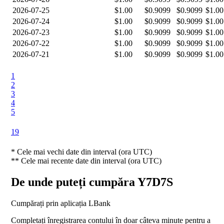
2026-07-25
$1.00
$0.9099
$0.9099
$1.00
2026-07-24
$1.00
$0.9099
$0.9099
$1.00
2026-07-23
$1.00
$0.9099
$0.9099
$1.00
2026-07-22
$1.00
$0.9099
$0.9099
$1.00
2026-07-21
$1.00
$0.9099
$0.9099
$1.00
1
2
3
4
5
19
*
Cele mai vechi date din interval (ora UTC)
**
Cele mai recente date din interval (ora UTC)
De unde puteți cumpăra Y7D7S
Cumpărați prin aplicația LBank
Completați înregistrarea contului în doar câteva minute pentru a