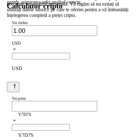
pentru asigurarea unei analize corecte.
cercetare sau analiză personală. Vă rugăm să nu ezitați să
Calculator cripto
utilizați datele istorice pe care le oferim pentru a vă îmbunătăți
înțelegerea completă a pieței cripto.
Voi cheltui
USD
USD
Voi primi
Y7D7S
Y7D7S