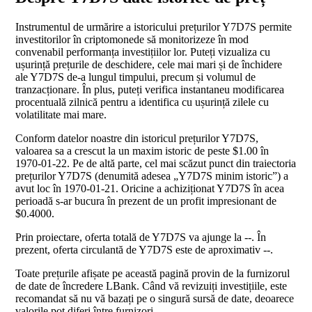
Instrumentul de urmărire a istoricului prețurilor Y7D7S permite
investitorilor în criptomonede să monitorizeze în mod
convenabil performanța investițiilor lor. Puteți vizualiza cu
ușurință prețurile de deschidere, cele mai mari și de închidere
ale Y7D7S de-a lungul timpului, precum și volumul de
tranzacționare. În plus, puteți verifica instantaneu modificarea
procentuală zilnică pentru a identifica cu ușurință zilele cu
volatilitate mai mare.
Conform datelor noastre din istoricul prețurilor Y7D7S,
valoarea sa a crescut la un maxim istoric de peste $1.00 în
1970-01-22. Pe de altă parte, cel mai scăzut punct din traiectoria
prețurilor Y7D7S (denumită adesea „Y7D7S minim istoric”) a
avut loc în 1970-01-21. Oricine a achiziționat Y7D7S în acea
perioadă s-ar bucura în prezent de un profit impresionant de
$0.4000.
Prin proiectare, oferta totală de Y7D7S va ajunge la --. În
prezent, oferta circulantă de Y7D7S este de aproximativ --.
Toate prețurile afișate pe această pagină provin de la furnizorul
de date de încredere LBank. Când vă revizuiți investițiile, este
recomandat să nu vă bazați pe o singură sursă de date, deoarece
valorile pot diferi între furnizori.