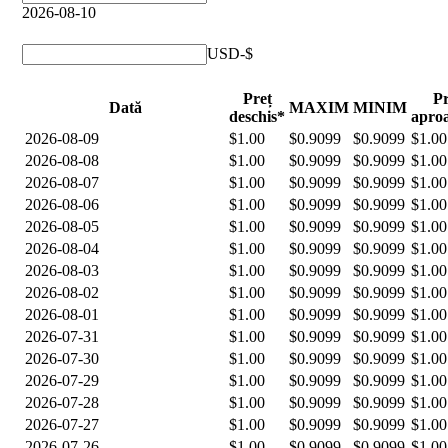
2026-08-10
USD-$
Preț
Pr
Dată
MAXIM
MINIM
deschis*
apro
2026-08-09
$1.00
$0.9099
$0.9099
$1.00
2026-08-08
$1.00
$0.9099
$0.9099
$1.00
2026-08-07
$1.00
$0.9099
$0.9099
$1.00
2026-08-06
$1.00
$0.9099
$0.9099
$1.00
2026-08-05
$1.00
$0.9099
$0.9099
$1.00
2026-08-04
$1.00
$0.9099
$0.9099
$1.00
2026-08-03
$1.00
$0.9099
$0.9099
$1.00
2026-08-02
$1.00
$0.9099
$0.9099
$1.00
2026-08-01
$1.00
$0.9099
$0.9099
$1.00
2026-07-31
$1.00
$0.9099
$0.9099
$1.00
2026-07-30
$1.00
$0.9099
$0.9099
$1.00
2026-07-29
$1.00
$0.9099
$0.9099
$1.00
2026-07-28
$1.00
$0.9099
$0.9099
$1.00
2026-07-27
$1.00
$0.9099
$0.9099
$1.00
2026-07-26
$1.00
$0.9099
$0.9099
$1.00