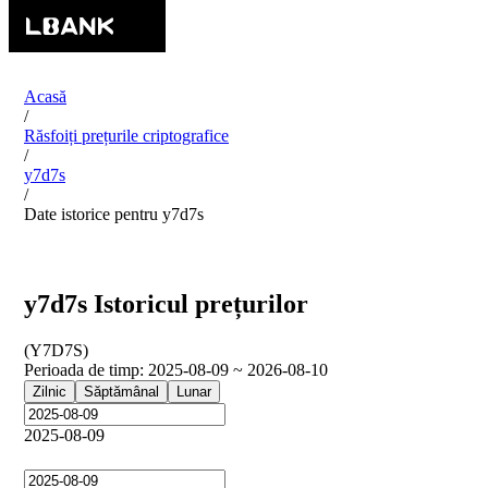
Acasă
/
Răsfoiți prețurile criptografice
/
y7d7s
/
Date istorice pentru y7d7s
y7d7s Istoricul prețurilor
(
Y7D7S
)
Perioada de timp
:
2025-08-09 ~ 2026-08-10
Zilnic
Săptămânal
Lunar
2025-08-09