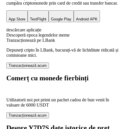
cumpăra criptomonede prin card de credit sau transfer bancar.
App Store
TestFlight
Google Play
Android APK
descărcare aplicație
Descoperă epoca legendelor meme
Tranzacționează pe LBank
Depuneți cripto în LBank, bucurați-vă de lichiditate ridicată și
comisioane mici.
Tranzacționează acum
Comerț cu monede fierbinți
Utilizatorii noi pot primi un pachet cadou de bun venit în
valoare de
6000
USDT
Tranzacționează acum
Despre Y7D7S date istorice de preț