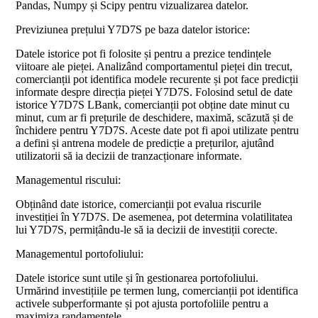
Pandas, Numpy și Scipy pentru vizualizarea datelor.
Previziunea prețului Y7D7S pe baza datelor istorice:
Datele istorice pot fi folosite și pentru a prezice tendințele
viitoare ale pieței. Analizând comportamentul pieței din trecut,
comercianții pot identifica modele recurente și pot face predicții
informate despre direcția pieței Y7D7S. Folosind setul de date
istorice Y7D7S LBank, comercianții pot obține date minut cu
minut, cum ar fi prețurile de deschidere, maximă, scăzută și de
închidere pentru Y7D7S. Aceste date pot fi apoi utilizate pentru
a defini și antrena modele de predicție a prețurilor, ajutând
utilizatorii să ia decizii de tranzacționare informate.
Managementul riscului:
Obținând date istorice, comercianții pot evalua riscurile
investiției în Y7D7S. De asemenea, pot determina volatilitatea
lui Y7D7S, permițându-le să ia decizii de investiții corecte.
Managementul portofoliului:
Datele istorice sunt utile și în gestionarea portofoliului.
Urmărind investițiile pe termen lung, comercianții pot identifica
activele subperformante și pot ajusta portofoliile pentru a
maximiza randamentele.