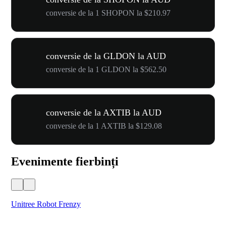
conversie de la 1 SHOPON la $210.97
conversie de la GLDON la AUD
conversie de la 1 GLDON la $562.50
conversie de la AXTIB la AUD
conversie de la 1 AXTIB la $129.08
Evenimente fierbinți
Unitree Robot Frenzy
$50