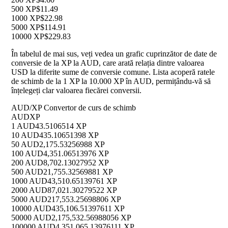
500 XP
$11.49
1000 XP
$22.98
5000 XP
$114.91
10000 XP
$229.83
În tabelul de mai sus, veți vedea un grafic cuprinzător de date de
conversie de la XP la AUD, care arată relația dintre valoarea
USD la diferite sume de conversie comune. Lista acoperă ratele
de schimb de la 1 XP la 10.000 XP în AUD, permițându-vă să
înțelegeți clar valoarea fiecărei conversii.
AUD/XP Convertor de curs de schimb
AUD
XP
1 AUD
43.5106514 XP
10 AUD
435.10651398 XP
50 AUD
2,175.53256988 XP
100 AUD
4,351.06513976 XP
200 AUD
8,702.13027952 XP
500 AUD
21,755.32569881 XP
1000 AUD
43,510.65139761 XP
2000 AUD
87,021.30279522 XP
5000 AUD
217,553.25698806 XP
10000 AUD
435,106.51397611 XP
50000 AUD
2,175,532.56988056 XP
100000 AUD
4,351,065.13976111 XP