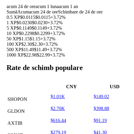
acum 24 de ore
acum 1 luna
acum 1 an
Sumă
Acum
acum 24 de ore
Schimbare de 24 de ore
0.5 XP
$0.0115
$0.0115
+3.72%
1 XP
$0.0230
$0.0230
+3.72%
5 XP
$0.1149
$0.1149
+3.72%
10 XP
$0.2298
$0.2299
+3.72%
50 XP
$1.15
$1.15
+3.72%
100 XP
$2.30
$2.30
+3.72%
500 XP
$11.49
$11.49
+3.72%
1000 XP
$22.98
$22.99
+3.72%
Rate de schimb populare
CNY
USD
$1.01K
$149.02
SHOPON
$2.70K
$398.88
GLDON
$616.44
$91.19
AXTIB
$279.19
$41.30