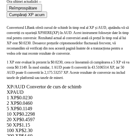
Ora ultimei actualizări --
Reîmprospătare
Cumpărați XP acum
Convertorul LBank oferă cursul de schimb în timp real al XP și AUD, ajutându-vă să
convertiți cu ușurință XPHERE(XP) în AUD. Acest instrument folosește date în timp
real pentru conversie. Rezultatul actual al conversiei arată că prețul în timp real al lui
XP este $0.0230. Deoarece prețurile criptomonedelor fluctuează frecvent, vă
recomandăm să verificați din nou această pagină înainte de a tranzacționa pentru a
vedea cele mai recente rezultate de conversie.
1 XP este evaluat în prezent la $0.0230, ceea ce înseamnă că cumpărarea a 5 XP vă va
costa $0.1149. În mod similar, 1 AUD poate fi convertit în 43.5106514 XP, iar 50
AUD poate fi convertit în 2,175.53257 XP. Aceste rezultate de conversie nu includ
taxele de platformă sau taxele de mineri.
XP/AUD Convertor de curs de schimb
XP
AUD
1 XP
$0.0230
2 XP
$0.0460
5 XP
$0.1149
10 XP
$0.2298
20 XP
$0.4597
50 XP
$1.15
100 XP
$2.30
200 XP
$4.60