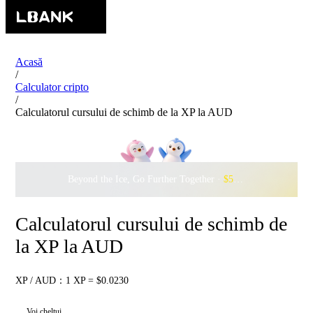
Acasă
/
Calculator cripto
/
Calculatorul cursului de schimb de la XP la AUD
Beyond the Ice, Go Further Together ·
$500,000
to Waddle w
Calculatorul cursului de schimb de
la XP la AUD
XP / AUD：1 XP = $0.0230
Voi cheltui