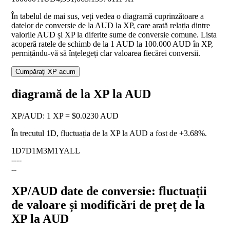
În tabelul de mai sus, veți vedea o diagramă cuprinzătoare a
datelor de conversie de la AUD la XP, care arată relația dintre
valorile AUD și XP la diferite sume de conversie comune. Lista
acoperă ratele de schimb de la 1 AUD la 100.000 AUD în XP,
permițându-vă să înțelegeți clar valoarea fiecărei conversii.
Cumpărați XP acum
diagramă de la XP la AUD
XP
/
AUD
:
1 XP = $0.0230 AUD
În trecutul 1D, fluctuația de la XP la AUD a fost de
+3.68%
.
1D
7D
1M
3M
1Y
ALL
--
--
--
XP/AUD date de conversie: fluctuații
de valoare și modificări de preț de la
XP la AUD