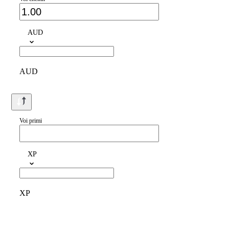
AUD
AUD
Voi primi
XP
XP