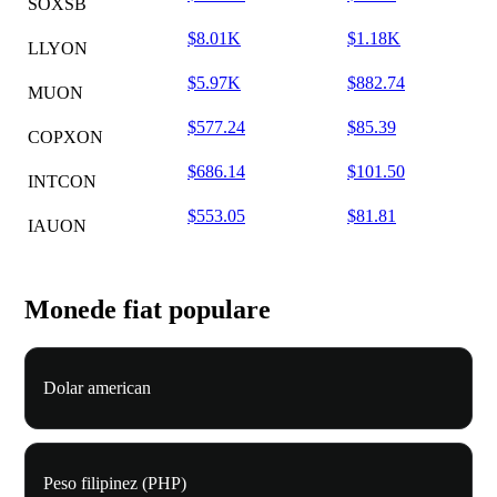
SOXSB
$8.01K
$1.18K
LLYON
$5.97K
$882.74
MUON
$577.24
$85.39
COPXON
$686.14
$101.50
INTCON
$553.05
$81.81
IAUON
Monede fiat populare
Dolar american
Peso filipinez (PHP)