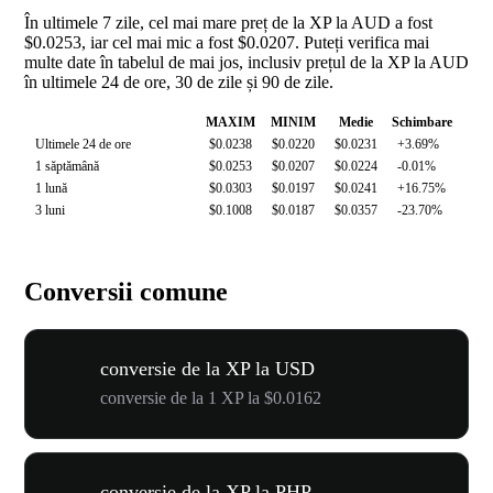
În ultimele 7 zile, cel mai mare preț de la XP la AUD a fost
$0.0253, iar cel mai mic a fost $0.0207. Puteți verifica mai
multe date în tabelul de mai jos, inclusiv prețul de la XP la AUD
în ultimele 24 de ore, 30 de zile și 90 de zile.
MAXIM
MINIM
Medie
Schimbare
Ultimele 24 de ore
$0.0238
$0.0220
$0.0231
+3.69%
1 săptămână
$0.0253
$0.0207
$0.0224
-0.01%
1 lună
$0.0303
$0.0197
$0.0241
+16.75%
3 luni
$0.1008
$0.0187
$0.0357
-23.70%
Conversii comune
conversie de la XP la USD
conversie de la 1 XP la $0.0162
conversie de la XP la PHP