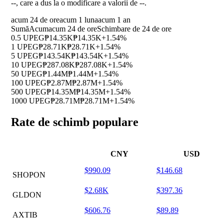
--
, care a dus la o modificare a valorii de
--
.
acum 24 de ore
acum 1 luna
acum 1 an
Sumă
Acum
acum 24 de ore
Schimbare de 24 de ore
0.5 UPEG
₱14.35K
₱14.35K
+1.54%
1 UPEG
₱28.71K
₱28.71K
+1.54%
5 UPEG
₱143.54K
₱143.54K
+1.54%
10 UPEG
₱287.08K
₱287.08K
+1.54%
50 UPEG
₱1.44M
₱1.44M
+1.54%
100 UPEG
₱2.87M
₱2.87M
+1.54%
500 UPEG
₱14.35M
₱14.35M
+1.54%
1000 UPEG
₱28.71M
₱28.71M
+1.54%
Rate de schimb populare
CNY
USD
$990.09
$146.68
SHOPON
$2.68K
$397.36
GLDON
$606.76
$89.89
AXTIB