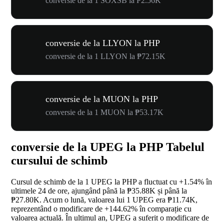
conversie de la 1 SOXSB la ₱2.56K
conversie de la LLYON la PHP
conversie de la 1 LLYON la ₱72.15K
conversie de la MUON la PHP
conversie de la 1 MUON la ₱53.17K
conversie de la UPEG la PHP Tabelul
cursului de schimb
Cursul de schimb de la 1 UPEG la PHP a fluctuat cu
+1.54%
în
ultimele 24 de ore, ajungând până la ₱35.88K și până la
₱27.80K. Acum o lună, valoarea lui 1 UPEG era ₱11.74K,
reprezentând o modificare de
+144.62%
în comparație cu
valoarea actuală. În ultimul an, UPEG a suferit o modificare de