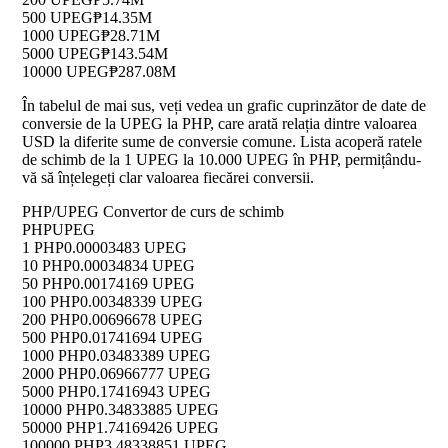
500 UPEG
₱14.35M
1000 UPEG
₱28.71M
5000 UPEG
₱143.54M
10000 UPEG
₱287.08M
În tabelul de mai sus, veți vedea un grafic cuprinzător de date de
conversie de la UPEG la PHP, care arată relația dintre valoarea
USD la diferite sume de conversie comune. Lista acoperă ratele
de schimb de la 1 UPEG la 10.000 UPEG în PHP, permițându-
vă să înțelegeți clar valoarea fiecărei conversii.
PHP/UPEG Convertor de curs de schimb
PHP
UPEG
1 PHP
0.00003483 UPEG
10 PHP
0.00034834 UPEG
50 PHP
0.00174169 UPEG
100 PHP
0.00348339 UPEG
200 PHP
0.00696678 UPEG
500 PHP
0.01741694 UPEG
1000 PHP
0.03483389 UPEG
2000 PHP
0.06966777 UPEG
5000 PHP
0.17416943 UPEG
10000 PHP
0.34833885 UPEG
50000 PHP
1.74169426 UPEG
100000 PHP
3.48338851 UPEG