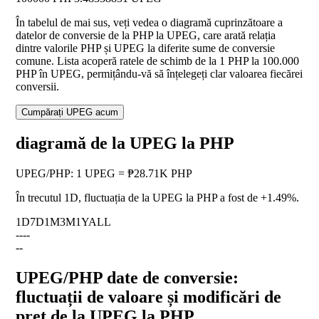
În tabelul de mai sus, veți vedea o diagramă cuprinzătoare a
datelor de conversie de la PHP la UPEG, care arată relația
dintre valorile PHP și UPEG la diferite sume de conversie
comune. Lista acoperă ratele de schimb de la 1 PHP la 100.000
PHP în UPEG, permițându-vă să înțelegeți clar valoarea fiecărei
conversii.
Cumpărați UPEG acum
diagramă de la UPEG la PHP
UPEG
/
PHP
:
1 UPEG = ₱28.71K PHP
În trecutul 1D, fluctuația de la UPEG la PHP a fost de
+1.49%
.
1D
7D
1M
3M
1Y
ALL
--
--
--
UPEG/PHP date de conversie:
fluctuații de valoare și modificări de
preț de la UPEG la PHP