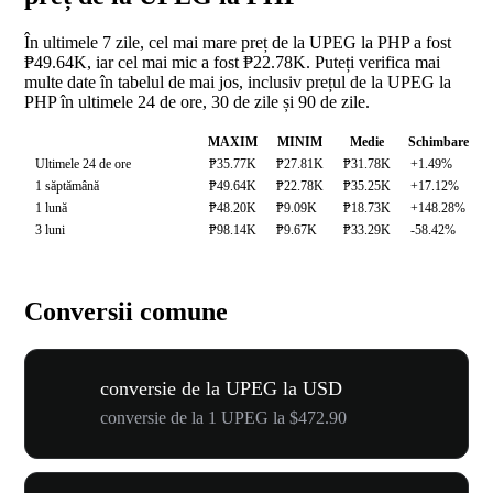
În ultimele 7 zile, cel mai mare preț de la UPEG la PHP a fost
₱49.64K, iar cel mai mic a fost ₱22.78K. Puteți verifica mai
multe date în tabelul de mai jos, inclusiv prețul de la UPEG la
PHP în ultimele 24 de ore, 30 de zile și 90 de zile.
MAXIM
MINIM
Medie
Schimbare
Ultimele 24 de ore
₱35.77K
₱27.81K
₱31.78K
+1.49%
1 săptămână
₱49.64K
₱22.78K
₱35.25K
+17.12%
1 lună
₱48.20K
₱9.09K
₱18.73K
+148.28%
3 luni
₱98.14K
₱9.67K
₱33.29K
-58.42%
Conversii comune
conversie de la UPEG la USD
conversie de la 1 UPEG la $472.90