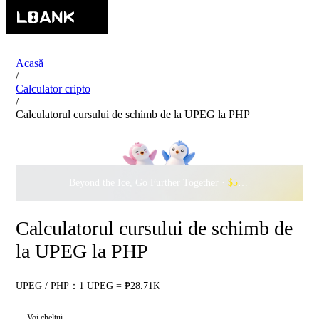
Acasă
/
Calculator cripto
/
Calculatorul cursului de schimb de la UPEG la PHP
Beyond the Ice, Go Further Together ·
$500,000
to Waddle w
Calculatorul cursului de schimb de
la UPEG la PHP
UPEG / PHP：1 UPEG = ₱28.71K
Voi cheltui