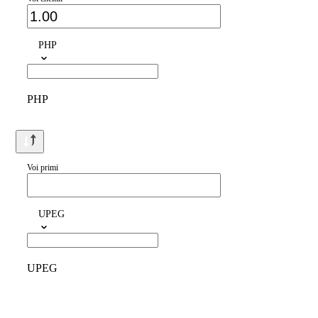
PHP
PHP
Voi primi
UPEG
UPEG