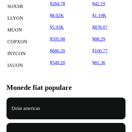
$284.78
$42.19
SOXSB
$8.02K
$1.19K
LLYON
$5.93K
$878.07
MUON
$595.98
$88.29
COPXON
$680.20
$100.77
INTCON
$549.20
$81.36
IAUON
Monede fiat populare
Dolar american