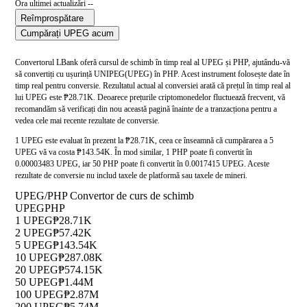
Ora ultimei actualizări --
Reîmprospătare
Cumpărați UPEG acum
Convertorul LBank oferă cursul de schimb în timp real al UPEG și PHP, ajutându-vă
să convertiți cu ușurință UNIPEG(UPEG) în PHP. Acest instrument folosește date în
timp real pentru conversie. Rezultatul actual al conversiei arată că prețul în timp real al
lui UPEG este ₱28.71K. Deoarece prețurile criptomonedelor fluctuează frecvent, vă
recomandăm să verificați din nou această pagină înainte de a tranzacționa pentru a
vedea cele mai recente rezultate de conversie.
1 UPEG este evaluat în prezent la ₱28.71K, ceea ce înseamnă că cumpărarea a 5
UPEG vă va costa ₱143.54K. În mod similar, 1 PHP poate fi convertit în
0.00003483 UPEG, iar 50 PHP poate fi convertit în 0.0017415 UPEG. Aceste
rezultate de conversie nu includ taxele de platformă sau taxele de mineri.
UPEG/PHP Convertor de curs de schimb
UPEG
PHP
1 UPEG
₱28.71K
2 UPEG
₱57.42K
5 UPEG
₱143.54K
10 UPEG
₱287.08K
20 UPEG
₱574.15K
50 UPEG
₱1.44M
100 UPEG
₱2.87M
200 UPEG
₱5.74M