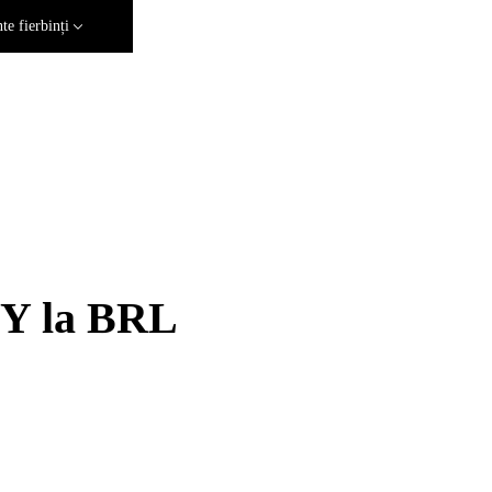
e fierbinți
UY la BRL