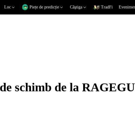
Loc
Piețe de predicție
Câştiga
TradFi
Eveniment
ui de schimb de la RAGEG