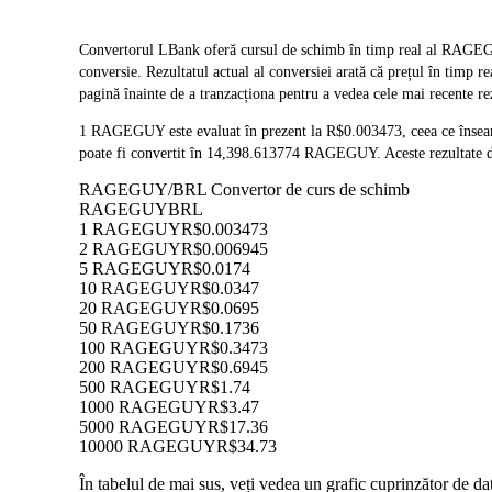
Convertorul LBank oferă cursul de schimb în timp real al RAGE
conversie. Rezultatul actual al conversiei arată că prețul în tim
pagină înainte de a tranzacționa pentru a vedea cele mai recente re
1 RAGEGUY este evaluat în prezent la R$0.003473, ceea ce îns
poate fi convertit în 14,398.613774 RAGEGUY. Aceste rezultate de
RAGEGUY/BRL Convertor de curs de schimb
RAGEGUY
BRL
1 RAGEGUY
R$0.003473
2 RAGEGUY
R$0.006945
5 RAGEGUY
R$0.0174
10 RAGEGUY
R$0.0347
20 RAGEGUY
R$0.0695
50 RAGEGUY
R$0.1736
100 RAGEGUY
R$0.3473
200 RAGEGUY
R$0.6945
500 RAGEGUY
R$1.74
1000 RAGEGUY
R$3.47
5000 RAGEGUY
R$17.36
10000 RAGEGUY
R$34.73
În tabelul de mai sus, veți vedea un grafic cuprinzător de