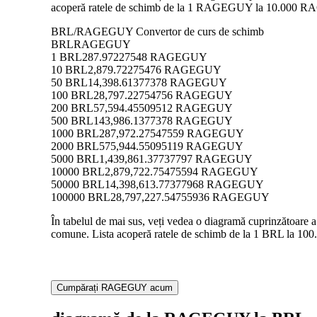
acoperă ratele de schimb de la 1 RAGEGUY la 10.000 RAGE
BRL/RAGEGUY Convertor de curs de schimb
BRL
RAGEGUY
1 BRL
287.97227548 RAGEGUY
10 BRL
2,879.72275476 RAGEGUY
50 BRL
14,398.61377378 RAGEGUY
100 BRL
28,797.22754756 RAGEGUY
200 BRL
57,594.45509512 RAGEGUY
500 BRL
143,986.1377378 RAGEGUY
1000 BRL
287,972.27547559 RAGEGUY
2000 BRL
575,944.55095119 RAGEGUY
5000 BRL
1,439,861.37737797 RAGEGUY
10000 BRL
2,879,722.75475594 RAGEGUY
50000 BRL
14,398,613.77377968 RAGEGUY
100000 BRL
28,797,227.54755936 RAGEGUY
În tabelul de mai sus, veți vedea o diagramă cuprinzătoar
comune. Lista acoperă ratele de schimb de la 1 BRL la 100
Cumpărați RAGEGUY acum