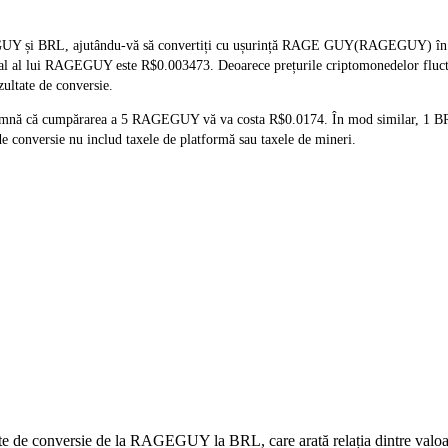
GUY și BRL, ajutându-vă să convertiți cu ușurință RAGE GUY(RAGEGUY) în BRL
p real al lui RAGEGUY este R$0.003473. Deoarece prețurile criptomonedelor fluc
zultate de conversie.
eamnă că cumpărarea a 5 RAGEGUY vă va costa R$0.0174. În mod similar, 1 
 conversie nu includ taxele de platformă sau taxele de mineri.
 date de conversie de la RAGEGUY la BRL, care arată relația dintre val