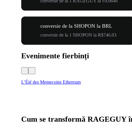
conversie de la 1 RAGEGUY la ₹0.0646
conversie de la SHOPON la BRL
conversie de la 1 SHOPON la R$746.03
Evenimente fierbinți
L’Été des Memecoins Ethereum
Cum se transformă RAGEGUY î