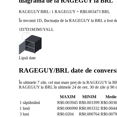
diagramă de la RAGEGUY la BRL
RAGEGUY
/
BRL
:
1 RAGEGUY = R$0.003473 BRL
În trecutul 1D, fluctuația de la RAGEGUY la BRL a fost 
1D
7D
1M
3M
1Y
ALL
Lipsă date
RAGEGUY/BRL date de conversie: 
În ultimele 7 zile, cel mai mare preț de la RAGEGUY la BRL 
RAGEGUY la BRL în ultimele 24 de ore, 30 de zile și 90 de
MAXIM
MINIM
Medie
1 săptămână
R$0.003945
R$0.003399
R$0.003
1 lună
R$0.006990
R$0.003332
R$0.004
3 luni
R$0.0204
R$0.000764
R$0.007