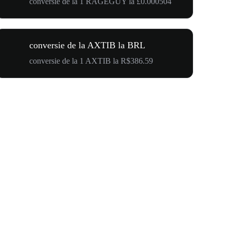
conversie de la 1 RAGEGUY la £0.000504
conversie de la AXTIB la BRL
conversie de la 1 AXTIB la R$386.59
WOOF, QUI