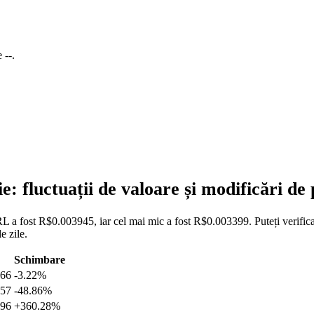
de
--
.
fluctuații de valoare și modificări 
a fost R$0.003945, iar cel mai mic a fost R$0.003399. Puteți verifica m
 zile.
Schimbare
666
-3.22%
457
-48.86%
996
+360.28%