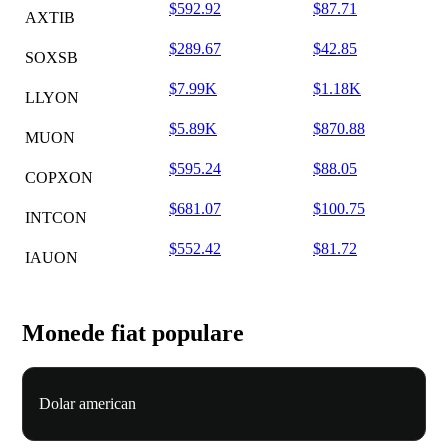
$592.92
$87.71
AXTIB
$289.67
$42.85
SOXSB
$7.99K
$1.18K
LLYON
$5.89K
$870.88
MUON
$595.24
$88.05
COPXON
$681.07
$100.75
INTCON
$552.42
$81.72
IAUON
Monede fiat populare
Dolar american