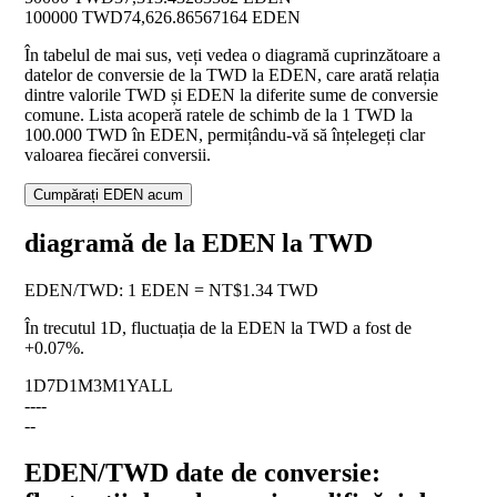
100000 TWD
74,626.86567164 EDEN
În tabelul de mai sus, veți vedea o diagramă cuprinzătoare a
datelor de conversie de la TWD la EDEN, care arată relația
dintre valorile TWD și EDEN la diferite sume de conversie
comune. Lista acoperă ratele de schimb de la 1 TWD la
100.000 TWD în EDEN, permițându-vă să înțelegeți clar
valoarea fiecărei conversii.
Cumpărați EDEN acum
diagramă de la EDEN la TWD
EDEN
/
TWD
:
1 EDEN = NT$1.34 TWD
În trecutul 1D, fluctuația de la EDEN la TWD a fost de
+0.07%
.
1D
7D
1M
3M
1Y
ALL
--
--
--
EDEN/TWD date de conversie: