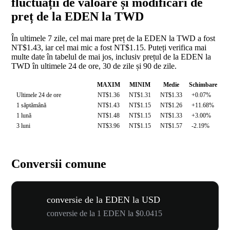
fluctuații de valoare și modificări de
preț de la EDEN la TWD
În ultimele 7 zile, cel mai mare preț de la EDEN la TWD a fost
NT$1.43, iar cel mai mic a fost NT$1.15. Puteți verifica mai
multe date în tabelul de mai jos, inclusiv prețul de la EDEN la
TWD în ultimele 24 de ore, 30 de zile și 90 de zile.
MAXIM
MINIM
Medie
Schimbare
Ultimele 24 de ore
NT$1.36
NT$1.31
NT$1.33
+0.07%
1 săptămână
NT$1.43
NT$1.15
NT$1.26
+11.68%
1 lună
NT$1.48
NT$1.15
NT$1.33
+3.00%
3 luni
NT$3.96
NT$1.15
NT$1.57
-2.19%
Conversii comune
conversie de la EDEN la USD
conversie de la 1 EDEN la $0.0415