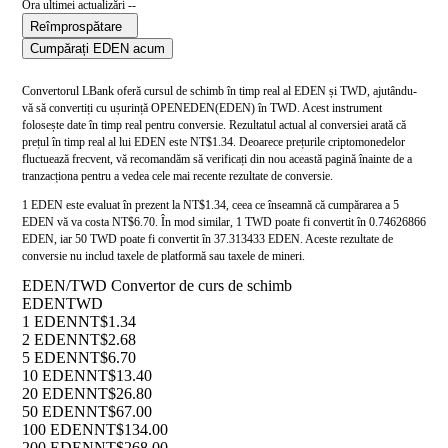
Ora ultimei actualizări --
Reîmprospătare
Cumpărați EDEN acum
Convertorul LBank oferă cursul de schimb în timp real al EDEN și TWD, ajutându-
vă să convertiți cu ușurință OPENEDEN(EDEN) în TWD. Acest instrument
folosește date în timp real pentru conversie. Rezultatul actual al conversiei arată că
prețul în timp real al lui EDEN este NT$1.34. Deoarece prețurile criptomonedelor
fluctuează frecvent, vă recomandăm să verificați din nou această pagină înainte de a
tranzacționa pentru a vedea cele mai recente rezultate de conversie.
1 EDEN este evaluat în prezent la NT$1.34, ceea ce înseamnă că cumpărarea a 5
EDEN vă va costa NT$6.70. În mod similar, 1 TWD poate fi convertit în 0.74626866
EDEN, iar 50 TWD poate fi convertit în 37.313433 EDEN. Aceste rezultate de
conversie nu includ taxele de platformă sau taxele de mineri.
EDEN/TWD Convertor de curs de schimb
EDEN
TWD
1 EDEN
NT$1.34
2 EDEN
NT$2.68
5 EDEN
NT$6.70
10 EDEN
NT$13.40
20 EDEN
NT$26.80
50 EDEN
NT$67.00
100 EDEN
NT$134.00
200 EDEN
NT$268.00