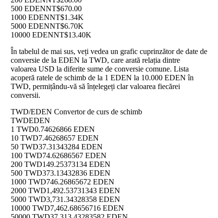
500 EDEN
NT$670.00
1000 EDEN
NT$1.34K
5000 EDEN
NT$6.70K
10000 EDEN
NT$13.40K
În tabelul de mai sus, veți vedea un grafic cuprinzător de date de
conversie de la EDEN la TWD, care arată relația dintre
valoarea USD la diferite sume de conversie comune. Lista
acoperă ratele de schimb de la 1 EDEN la 10.000 EDEN în
TWD, permițându-vă să înțelegeți clar valoarea fiecărei
conversii.
TWD/EDEN Convertor de curs de schimb
TWD
EDEN
1 TWD
0.74626866 EDEN
10 TWD
7.46268657 EDEN
50 TWD
37.31343284 EDEN
100 TWD
74.62686567 EDEN
200 TWD
149.25373134 EDEN
500 TWD
373.13432836 EDEN
1000 TWD
746.26865672 EDEN
2000 TWD
1,492.53731343 EDEN
5000 TWD
3,731.34328358 EDEN
10000 TWD
7,462.68656716 EDEN
50000 TWD
37,313.43283582 EDEN