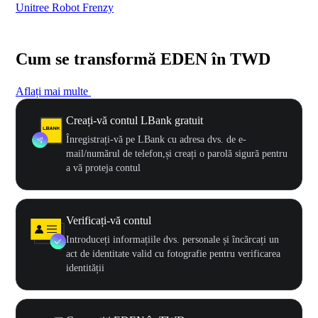
Unitree Robot Frenzy
$50
Cum se transformă EDEN în TWD
Aflați mai multe
Creați-vă contul LBank gratuit
Înregistrați-vă pe LBank cu adresa dvs. de e-
mail/numărul de telefon,și creați o parolă sigură pentru
a vă proteja contul
Verificați-vă contul
Introduceți informațiile dvs. personale și încărcați un
act de identitate valid cu fotografie pentru verificarea
identității