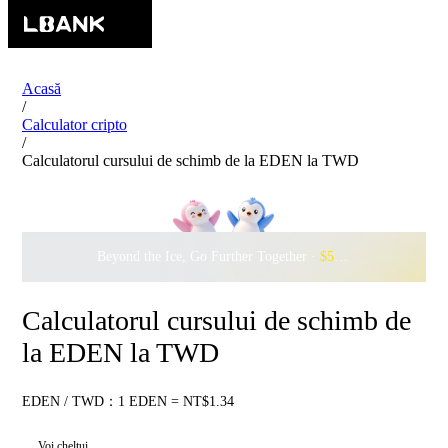
Acasă
/
Calculator cripto
/
Calculatorul cursului de schimb de la EDEN la TWD
Beyond the Ice, Go Further Together ·
$500,000
to Waddle w
Calculatorul cursului de schimb de
la EDEN la TWD
EDEN / TWD：1 EDEN = NT$1.34
Voi cheltui