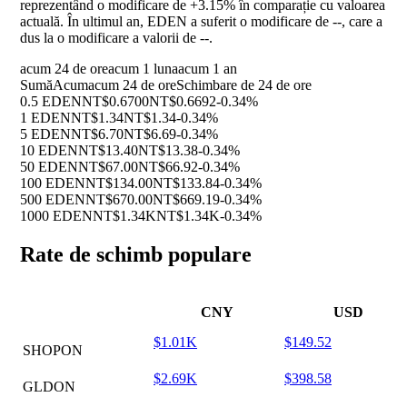
reprezentând o modificare de
+3.15%
în comparație cu valoarea
actuală. În ultimul an, EDEN a suferit o modificare de
--
, care a
dus la o modificare a valorii de
--
.
acum 24 de ore
acum 1 luna
acum 1 an
Sumă
Acum
acum 24 de ore
Schimbare de 24 de ore
0.5 EDEN
NT$0.6700
NT$0.6692
-0.34%
1 EDEN
NT$1.34
NT$1.34
-0.34%
5 EDEN
NT$6.70
NT$6.69
-0.34%
10 EDEN
NT$13.40
NT$13.38
-0.34%
50 EDEN
NT$67.00
NT$66.92
-0.34%
100 EDEN
NT$134.00
NT$133.84
-0.34%
500 EDEN
NT$670.00
NT$669.19
-0.34%
1000 EDEN
NT$1.34K
NT$1.34K
-0.34%
Rate de schimb populare
CNY
USD
$1.01K
$149.52
SHOPON
$2.69K
$398.58
GLDON