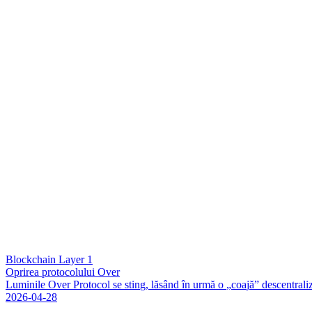
Blockchain Layer 1
Oprirea protocolului Over
L
u
m
i
n
i
l
e
O
v
e
r
P
r
o
t
o
c
o
l
s
e
s
t
i
n
g
,
l
ă
s
â
n
d
î
n
u
r
m
ă
o
„
c
o
a
j
ă
”
d
e
s
c
e
n
t
r
a
l
i
2026-04-28