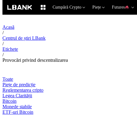
Cumpără Crypto
Piețe
Futures
Acasă
/
Centrul de știri LBank
/
Etichete
/
Provocări privind descentralizarea
Toate
Piețe de predicție
Reglementarea cripto
Legea Clarității
Bitcoin
Monede stabile
ETF-uri Bitcoin