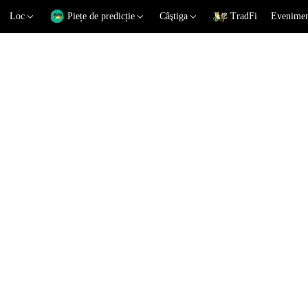
Loc
Piețe de predicție
Câştiga
TradFi
Eveniment