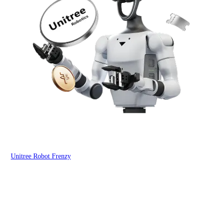
Unitree Robot Frenzy
$50