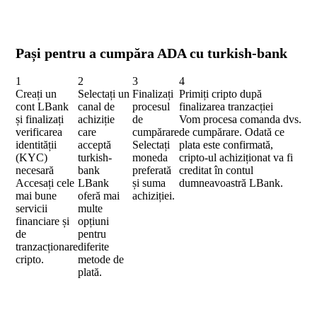
Pași pentru a cumpăra ADA cu turkish-bank
1
2
3
4
Creați un
Selectați un
Finalizați
Primiți cripto după
cont LBank
canal de
procesul
finalizarea tranzacției
și finalizați
achiziție
de
Vom procesa comanda dvs.
verificarea
care
cumpărare
de cumpărare. Odată ce
identității
acceptă
Selectați
plata este confirmată,
(KYC)
turkish-
moneda
cripto-ul achiziționat va fi
necesară
bank
preferată
creditat în contul
Accesați cele
LBank
și suma
dumneavoastră LBank.
mai bune
oferă mai
achiziției.
servicii
multe
financiare și
opțiuni
de
pentru
tranzacționare
diferite
cripto.
metode de
plată.