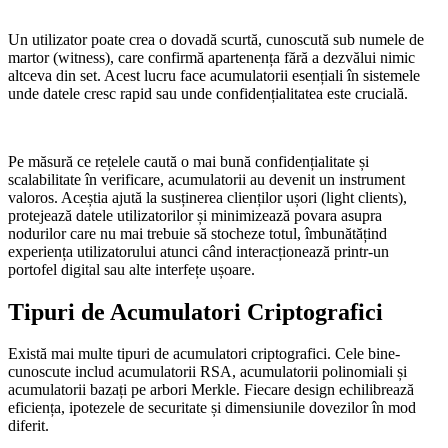
Un utilizator poate crea o dovadă scurtă, cunoscută sub numele de
martor (witness), care confirmă apartenența fără a dezvălui nimic
altceva din set. Acest lucru face acumulatorii esențiali în sistemele
unde datele cresc rapid sau unde confidențialitatea este crucială.
Pe măsură ce rețelele caută o mai bună confidențialitate și
scalabilitate în verificare, acumulatorii au devenit un instrument
valoros. Aceștia ajută la susținerea clienților ușori (light clients),
protejează datele utilizatorilor și minimizează povara asupra
nodurilor care nu mai trebuie să stocheze totul, îmbunătățind
experiența utilizatorului atunci când interacționează printr-un
portofel digital sau alte interfețe ușoare.
Tipuri de Acumulatori Criptografici
Există mai multe tipuri de acumulatori criptografici. Cele bine-
cunoscute includ acumulatorii RSA, acumulatorii polinomiali și
acumulatorii bazați pe arbori Merkle. Fiecare design echilibrează
eficiența, ipotezele de securitate și dimensiunile dovezilor în mod
diferit.