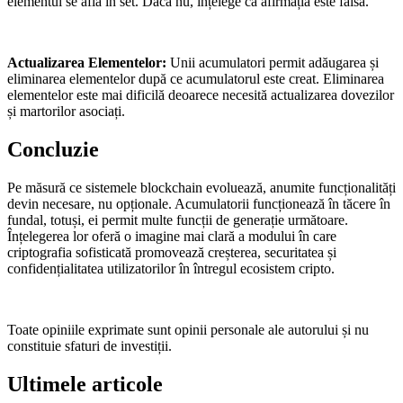
elementul se află în set. Dacă nu, înțelege că afirmația este falsă.
Actualizarea Elementelor:
Unii acumulatori permit adăugarea și
eliminarea elementelor după ce acumulatorul este creat. Eliminarea
elementelor este mai dificilă deoarece necesită actualizarea dovezilor
și martorilor asociați.
Concluzie
Pe măsură ce sistemele blockchain evoluează, anumite funcționalități
devin necesare, nu opționale. Acumulatorii funcționează în tăcere în
fundal, totuși, ei permit multe funcții de generație următoare.
Înțelegerea lor oferă o imagine mai clară a modului în care
criptografia sofisticată promovează creșterea, securitatea și
confidențialitatea utilizatorilor în întregul ecosistem cripto.
Toate opiniile exprimate sunt opinii personale ale autorului și nu
constituie sfaturi de investiții.
Ultimele articole