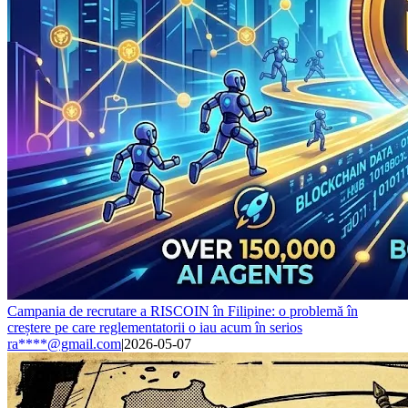
Campania de recrutare a RISCOIN în Filipine: o problemă în
creștere pe care reglementatorii o iau acum în serios
ra****@gmail.com
|
2026-05-07