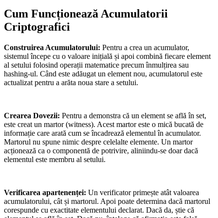
Cum Funcționează Acumulatorii
Criptografici
Construirea Acumulatorului:
Pentru a crea un acumulator,
sistemul începe cu o valoare inițială și apoi combină fiecare element
al setului folosind operații matematice precum înmulțirea sau
hashing-ul. Când este adăugat un element nou, acumulatorul este
actualizat pentru a arăta noua stare a setului.
Crearea Dovezii:
Pentru a demonstra că un element se află în set,
este creat un martor (witness). Acest martor este o mică bucată de
informație care arată cum se încadrează elementul în acumulator.
Martorul nu spune nimic despre celelalte elemente. Un martor
acționează ca o componentă de potrivire, aliniindu-se doar dacă
elementul este membru al setului.
Verificarea apartenenței:
Un verificator primește atât valoarea
acumulatorului, cât și martorul. Apoi poate determina dacă martorul
corespunde cu exactitate elementului declarat. Dacă da, știe că