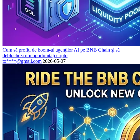
Cum să profiți de boom-ul agenților AI pe BNB Chain și să
deblochezi noi oportunități cripto
to****@gmail.com
|
2026-05-07