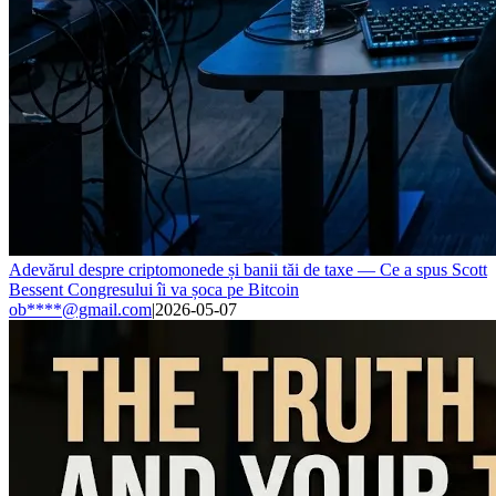
Adevărul despre criptomonede și banii tăi de taxe — Ce a spus Scott
Bessent Congresului îi va șoca pe Bitcoin
ob****@gmail.com
|
2026-05-07