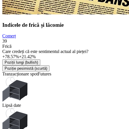
Indicele de frică și lăcomie
Comerț
39
Frică
Care credeți că este sentimentul actual al pieței?
+78.57%
+21.42%
Poziții lungi (bullish)
Poziție pesimistă (scurtă)
Tranzacționare spot
Futures
Lipsă date