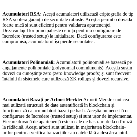
Acumulatori RSA:
Acești acumulatori utilizează criptografia de tip
RSA și oferă garanții de securitate robuste. Aceștia permit o dovadă
foarte mică și sunt eficienți pentru validarea apartenenței.
Dezavantajul lor principal este cerința pentru o configurare de
încredere (trusted setup) la inițializare. Dacă configurarea este
compromisă, acumulatorul își pierde securitatea.
Acumulatori Polinomiali:
Acumulatorii polinomiali se bazează pe
angajamente polinomiale (polynomial commitments). Aceștia susțin
dovezi cu cunoștințe zero (zero-knowledge proofs) și sunt frecvent
întâlniți în sistemele care utilizează ZK rollups și dovezi recursive.
Acumulatori Bazați pe Arbori Merkle:
Arborii Merkle sunt cea
mai utilizată structură de date autentificată în blockchain și
funcționează ca acumulatori bazați pe hash. Aceștia nu necesită o
configurare de încredere (trusted setup) și sunt ușor de implementat.
Fiecare dovadă de apartenență este o cale de hash-uri de la o frunză
la rădăcină. Acești arbori sunt utilizați în majoritatea blockchain-
urilor pentru a verifica tranzacțiile sau datele fără a descărca totul.