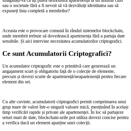
Imaginați-vă că ați putea demonstra apartenența la un anumit club
sau o societate fără a fi nevoit să vă dezvăluiți identitatea sau să
expuneți lista completă a membrilor?
Aceasta este o provocare comună în rândul sistemelor blockchain,
unde membrii trebuie să dovedească apartenența fără a partaja date
sensibile. Și aici intervine necesitatea acumulatorilor criptografici.
Ce sunt Acumulatorii Criptografici?
Un acumulator criptografic este o primitivă care generează un
angajament scurt și obligatoriu față de o colecție de elemente,
precum și dovezi scurte de apartenență/neapartenență pentru fiecare
element din set.
Cu alte cuvinte, acumulatorii criptografici permit comprimarea unui
grup mare de valori într-o singură valoare mică, menținând în același
timp verificări rapide și private ale apartenenței. În loc să partajeze
seturi mari de date, blockchain-urile pot utiliza dovezi concise pentru
a verifica dacă un element aparține unei colecții.