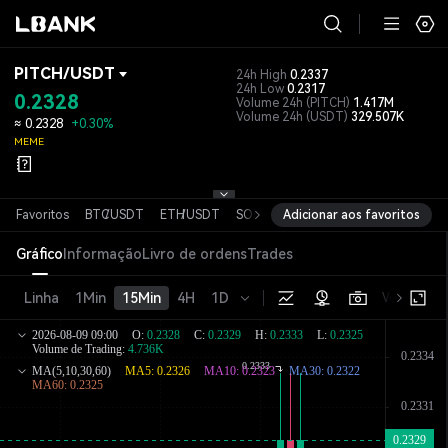
PITCH
/
USDT
24h High
0.2337
24h Low
0.2317
0.2328
Volume 24h
(PITCH)
1.417M
Volume 24h
(USDT)
329.507K
≈
0.2328
+0.30%
MEME
Favoritos
BTC
/
USDT
ETH
/
USDT
SOL
/
USDT
Adicionar aos favoritos
XRP
/
USDT
DOGE
/
USD
Gráfico
Informação
Livro de ordens
Trades
Linha
1Min
15Min
4H
1D
Versão bás