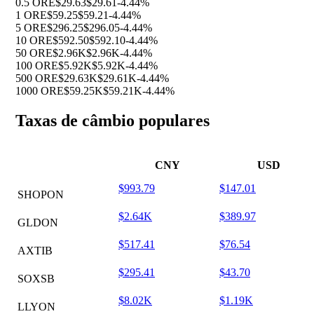
0.5 ORE
$29.63
$29.61
-4.44%
1 ORE
$59.25
$59.21
-4.44%
5 ORE
$296.25
$296.05
-4.44%
10 ORE
$592.50
$592.10
-4.44%
50 ORE
$2.96K
$2.96K
-4.44%
100 ORE
$5.92K
$5.92K
-4.44%
500 ORE
$29.63K
$29.61K
-4.44%
1000 ORE
$59.25K
$59.21K
-4.44%
Taxas de câmbio populares
CNY
USD
$993.79
$147.01
SHOPON
$2.64K
$389.97
GLDON
$517.41
$76.54
AXTIB
$295.41
$43.70
SOXSB
$8.02K
$1.19K
LLYON