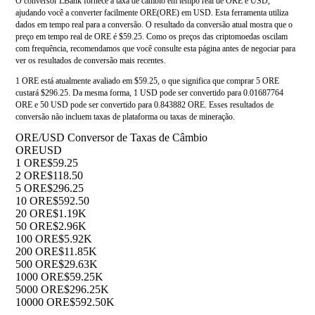
O conversor LBank fornece a taxa de câmbio em tempo real de ORE e USD,
ajudando você a converter facilmente ORE(ORE) em USD. Esta ferramenta utiliza
dados em tempo real para a conversão. O resultado da conversão atual mostra que o
preço em tempo real de ORE é $59.25. Como os preços das criptomoedas oscilam
com frequência, recomendamos que você consulte esta página antes de negociar para
ver os resultados de conversão mais recentes.
1 ORE está atualmente avaliado em $59.25, o que significa que comprar 5 ORE
custará $296.25. Da mesma forma, 1 USD pode ser convertido para 0.01687764
ORE e 50 USD pode ser convertido para 0.843882 ORE. Esses resultados de
conversão não incluem taxas de plataforma ou taxas de mineração.
ORE/USD Conversor de Taxas de Câmbio
ORE
USD
1 ORE
$59.25
2 ORE
$118.50
5 ORE
$296.25
10 ORE
$592.50
20 ORE
$1.19K
50 ORE
$2.96K
100 ORE
$5.92K
200 ORE
$11.85K
500 ORE
$29.63K
1000 ORE
$59.25K
5000 ORE
$296.25K
10000 ORE
$592.50K