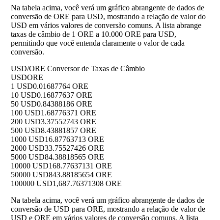
Na tabela acima, você verá um gráfico abrangente de dados de
conversão de ORE para USD, mostrando a relação de valor do
USD em vários valores de conversão comuns. A lista abrange
taxas de câmbio de 1 ORE a 10.000 ORE para USD,
permitindo que você entenda claramente o valor de cada
conversão.
USD/ORE Conversor de Taxas de Câmbio
USD
ORE
1 USD
0.01687764 ORE
10 USD
0.16877637 ORE
50 USD
0.84388186 ORE
100 USD
1.68776371 ORE
200 USD
3.37552743 ORE
500 USD
8.43881857 ORE
1000 USD
16.87763713 ORE
2000 USD
33.75527426 ORE
5000 USD
84.38818565 ORE
10000 USD
168.77637131 ORE
50000 USD
843.88185654 ORE
100000 USD
1,687.76371308 ORE
Na tabela acima, você verá um gráfico abrangente de dados de
conversão de USD para ORE, mostrando a relação de valor de
USD e ORE em vários valores de conversão comuns. A lista