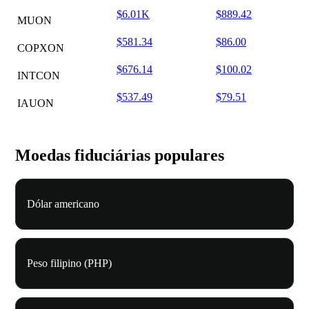
$6.01K
$889.42
MUON
$581.34
$86.00
COPXON
$676.14
$100.02
INTCON
$537.49
$79.51
IAUON
Moedas fiduciárias populares
Dólar americano
Peso filipino (PHP)