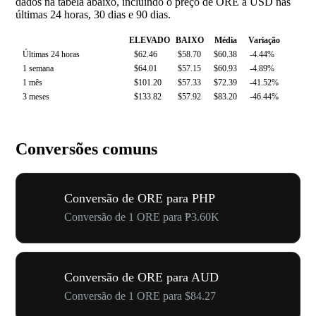
dados na tabela abaixo, incluindo o preço de ORE a USD nas
últimas 24 horas, 30 dias e 90 dias.
ELEVADO
BAIXO
Média
Variação
Últimas 24 horas
$62.46
$58.70
$60.38
-4.44%
1 semana
$64.01
$57.15
$60.93
-4.89%
1 mês
$101.20
$57.33
$72.39
-41.52%
3 meses
$133.82
$57.92
$83.20
-46.44%
Conversões comuns
Conversão de ORE para PHP
Conversão de 1 ORE para ₱3.60K
Conversão de ORE para AUD
Conversão de 1 ORE para $84.27