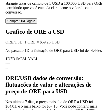
abrange taxas de câmbio de 1 USD a 100.000 USD para ORE,
permitindo que você entenda claramente o valor de cada
conversão.
Compre ORE agora
Gráfico de ORE a USD
ORE
/
USD
:
1 ORE = $59.25 USD
No passado 1D, a flutuação de ORE para USD foi de
-4.44%
.
1D
7D
1M
3M
1Y
ALL
--
--
--
ORE/USD dados de conversão:
flutuações de valor e alterações de
preço de ORE para USD
Nos últimos 7 dias, o preço mais alto de ORE a USD foi
$64.01, e o mais baixo foi $57.15. Você pode conferir mais