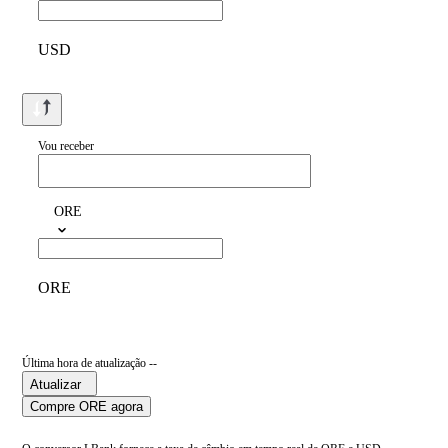
USD
Vou receber
ORE
ORE
Última hora de atualização --
Atualizar
Compre ORE agora