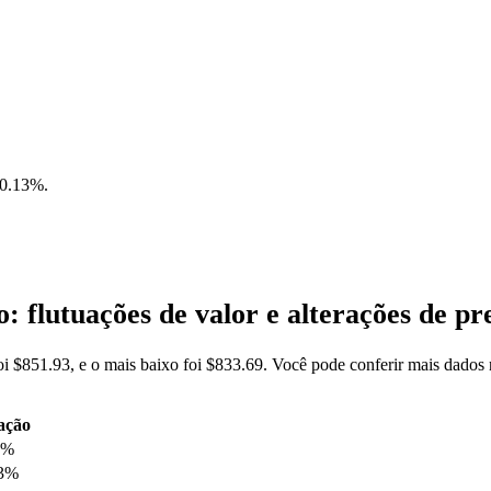
-0.13%
.
flutuações de valor e alterações de
i $851.93, e o mais baixo foi $833.69. Você pode conferir mais dado
ação
3%
43%