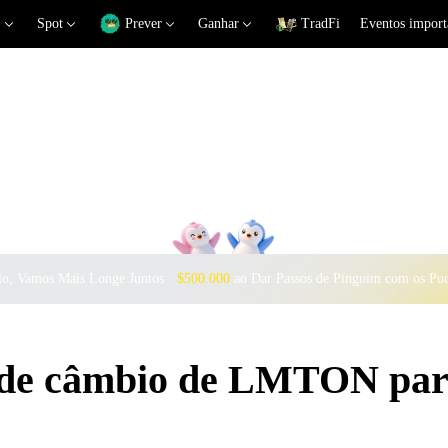
Spot
Prever
Ganhar
TradFi
Eventos import
o, Vamos Mais Longe Juntos ·
$500.000
ao Dar Passos de Pinguim com os Pu
s de câmbio de LMTON pa