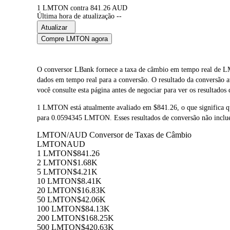
1 LMTON contra 841.26 AUD
Última hora de atualização --
Atualizar
Compre LMTON agora
O conversor LBank fornece a taxa de câmbio em tempo real
dados em tempo real para a conversão. O resultado da conversã
você consulte esta página antes de negociar para ver os resultados
1 LMTON está atualmente avaliado em $841.26, o que signific
para 0.0594345 LMTON. Esses resultados de conversão não inclue
LMTON/AUD Conversor de Taxas de Câmbio
LMTON
AUD
1 LMTON
$841.26
2 LMTON
$1.68K
5 LMTON
$4.21K
10 LMTON
$8.41K
20 LMTON
$16.83K
50 LMTON
$42.06K
100 LMTON
$84.13K
200 LMTON
$168.25K
500 LMTON
$420.63K