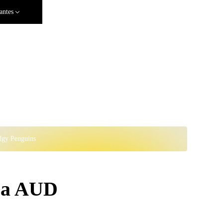
antes
dgy Penguins
ra AUD