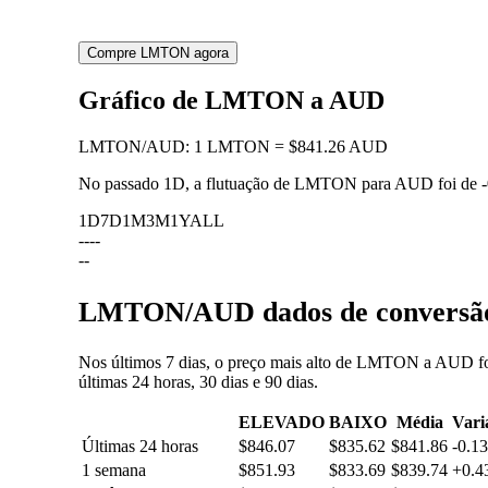
Compre LMTON agora
Gráfico de LMTON a AUD
LMTON
/
AUD
:
1 LMTON = $841.26 AUD
No passado 1D, a flutuação de LMTON para AUD foi de
1D
7D
1M
3M
1Y
ALL
--
--
--
LMTON/AUD dados de conversão: 
Nos últimos 7 dias, o preço mais alto de LMTON a AUD fo
últimas 24 horas, 30 dias e 90 dias.
ELEVADO
BAIXO
Média
Vari
Últimas 24 horas
$846.07
$835.62
$841.86
-0.1
1 semana
$851.93
$833.69
$839.74
+0.