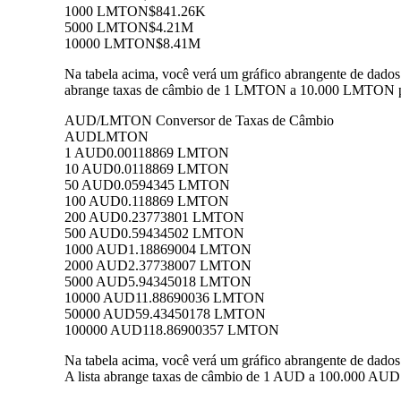
1000 LMTON
$841.26K
5000 LMTON
$4.21M
10000 LMTON
$8.41M
Na tabela acima, você verá um gráfico abrangente de dad
abrange taxas de câmbio de 1 LMTON a 10.000 LMTON par
AUD/LMTON Conversor de Taxas de Câmbio
AUD
LMTON
1 AUD
0.00118869 LMTON
10 AUD
0.0118869 LMTON
50 AUD
0.0594345 LMTON
100 AUD
0.118869 LMTON
200 AUD
0.23773801 LMTON
500 AUD
0.59434502 LMTON
1000 AUD
1.18869004 LMTON
2000 AUD
2.37738007 LMTON
5000 AUD
5.94345018 LMTON
10000 AUD
11.88690036 LMTON
50000 AUD
59.43450178 LMTON
100000 AUD
118.86900357 LMTON
Na tabela acima, você verá um gráfico abrangente de da
A lista abrange taxas de câmbio de 1 AUD a 100.000 AUD 