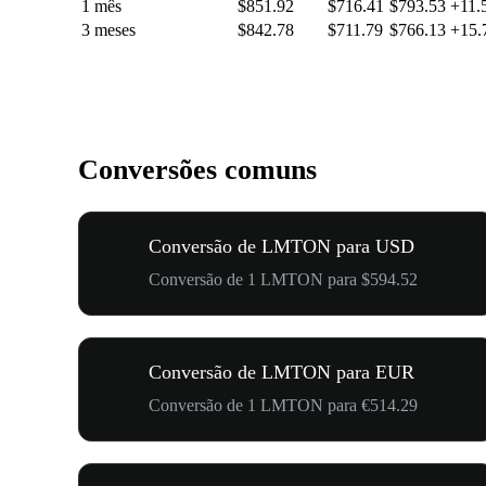
1 mês
$851.92
$716.41
$793.53
+11.
3 meses
$842.78
$711.79
$766.13
+15
Conversões comuns
Conversão de LMTON para USD
Conversão de 1 LMTON para $594.52
Conversão de LMTON para EUR
Conversão de 1 LMTON para €514.29