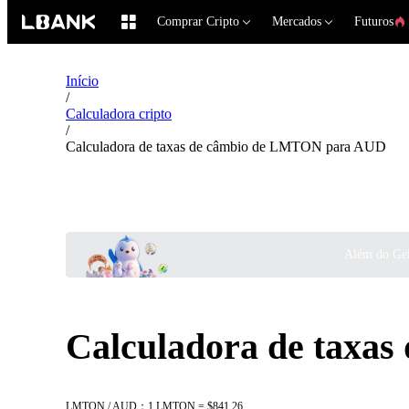
Comprar Cripto
Mercados
Futuros
Início
/
Calculadora cripto
/
Calculadora de taxas de câmbio de LMTON para AUD
Além do Gel
Calculadora de taxa
LMTON / AUD：1 LMTON = $841.26