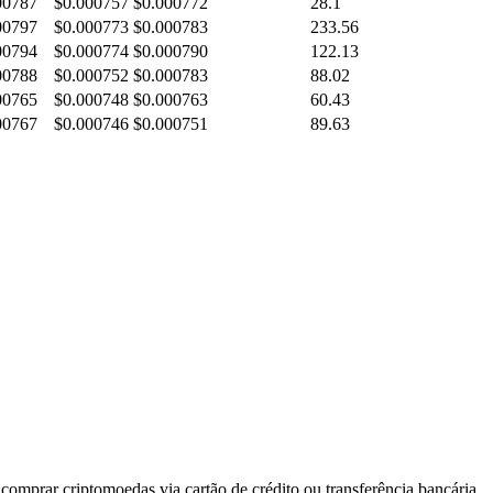
00787
$0.000757
$0.000772
28.1
00797
$0.000773
$0.000783
233.56
00794
$0.000774
$0.000790
122.13
00788
$0.000752
$0.000783
88.02
00765
$0.000748
$0.000763
60.43
00767
$0.000746
$0.000751
89.63
comprar criptomoedas via cartão de crédito ou transferência bancária.