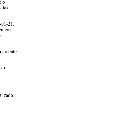
o o
 dias
-01-21.
reu em
e
madamente
s, é
alizado