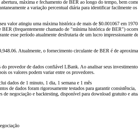
 de abertura, máxima e fechamento de BER ao longo do tempo, bem com
ntaneamente a variação percentual diária para identificar facilmente os
seu valor atingiu uma máxima histórica de mais de $0.001067 em 1970
os de BER (frequentemente chamado de "mínima histórica de BER") ocor
te esse período atualmente desfrutaria de um lucro impressionante d
99,948.06. Atualmente, o fornecimento circulante de BER é de aproxi
s do provedor de dados confiável LBank. Ao analisar seus investimento
ois os valores podem variar entre os provedores.
clui dados de 1 minuto, 1 dia, 1 semana e 1 mês
os de dados foram rigorosamente testados para garantir consistência,
es de negociação e backtesting, disponível para download gratuito e atu
negociação