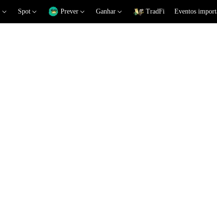
Spot
Prever
Ganhar
TradFi
Eventos import