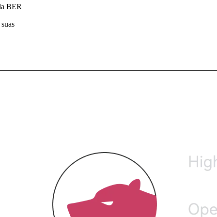
eda BER
 suas