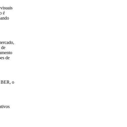
visuais
o é
usando
mercado,
 de
hamento
ões de
e BER, o
ativos