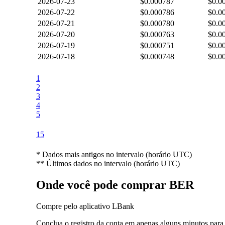
2026-07-23
$0.000787
$0.0
2026-07-22
$0.000786
$0.0
2026-07-21
$0.000780
$0.0
2026-07-20
$0.000763
$0.0
2026-07-19
$0.000751
$0.0
2026-07-18
$0.000748
$0.0
1
2
3
4
5
15
*
Dados mais antigos no intervalo (horário UTC)
**
Últimos dados no intervalo (horário UTC)
Onde você pode comprar BER
Compre pelo aplicativo LBank
Conclua o registro da conta em apenas alguns minutos para 