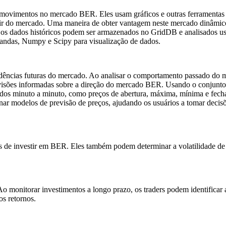
e movimentos no mercado BER. Eles usam gráficos e outras ferramentas 
 sair do mercado. Uma maneira de obter vantagem neste mercado dinâmic
o, os dados históricos podem ser armazenados no GridDB e analisados ​​
 Pandas, Numpy e Scipy para visualização de dados.
ndências futuras do mercado. Ao analisar o comportamento passado do 
previsões informadas sobre a direção do mercado BER. Usando o conjunto
ados minuto a minuto, como preços de abertura, máxima, mínima e fec
inar modelos de previsão de preços, ajudando os usuários a tomar decis
cos de investir em BER. Eles também podem determinar a volatilidade d
Ao monitorar investimentos a longo prazo, os traders podem identificar 
s retornos.