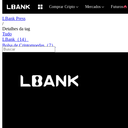
Comprar Cripto
Mercados
Futuros
LBank Press
/
Detalhes da tag
Tudo
LBank（14）
Bolsa de Criptomoedas（7）
Parceria LBank（6）
Exchange de Criptomoedas（5）
Ninguém Salsicha（2）
Segurança LBank（2）
Melhor Bolsa de Criptomoedas（2）
Negociação de Ativos Digitais（2）
Futuros LBank（2）
Crescimento do Ecossistema Web3（2）
Ações Tokenizadas（1）
Cultura Web3（1）
Mercado Cripto 2025（1）
LBank TradFi（1）
Negociação Multi-Ativo（1）