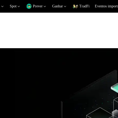
Spot
Prever
Ganhar
TradFi
Eventos import