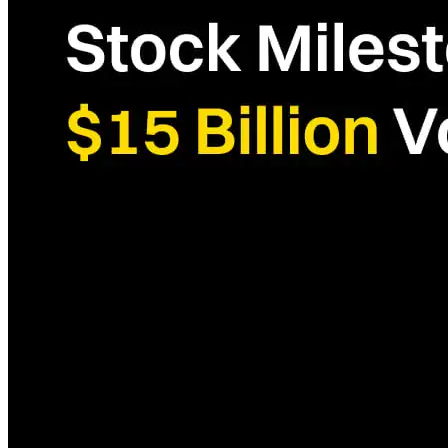
Futuros de Ouro（1）
Relatório Anual LBank（1）
Inovação em blockchain（1）
Negociação de Metais Preciosos（1）
Ações Tokenizadas（1）
LBank T2 2026（1）
Mercados Preditivos（1）
Parcerias de PI Web3（1）
Ecossistema Robinhood Chain（1）
Parceria Blockchain（1）
Argentina Copa do Mundo（1）
Campanha de Recompensas Cripto（1）
Shiba Inu（1）
Ecossistemas NFT（1）
Pinguins Gordinhos（1）
Comunidade Web3（1）
Cultura de Exchange de Cripto（1）
LBank Pudgy Penguins（1）
Campanha de Recompensa em USDT（1）