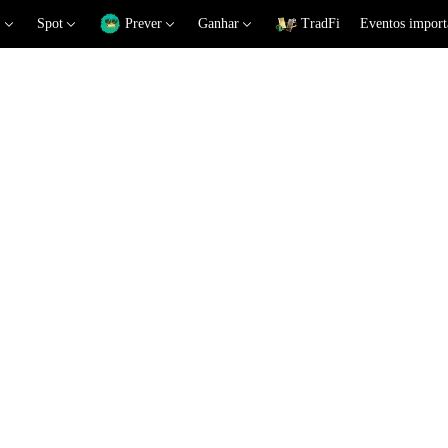
Spot
Prever
Ganhar
TradFi
Eventos import