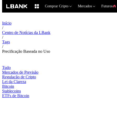
Comprar Cripto
Mercados
Futuros
Início
/
Centro de Notícias da LBank
/
Tags
/
Precificação Baseada no Uso
Tudo
Mercados de Previsão
Regulação de Cripto
Lei da Clareza
Bitcoin
Stablecoins
ETFs de Bitcoin