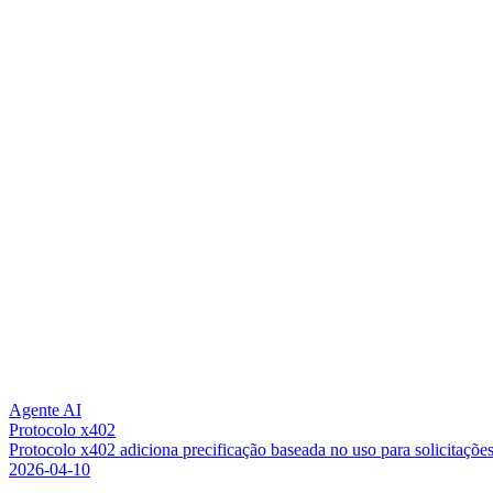
Agente AI
Protocolo x402
P
r
o
t
o
c
o
l
o
x
4
0
2
a
d
i
c
i
o
n
a
p
r
e
c
i
f
i
c
a
ç
ã
o
b
a
s
e
a
d
a
n
o
u
s
o
p
a
r
a
s
o
l
i
c
i
t
a
ç
õ
e
2026-04-10