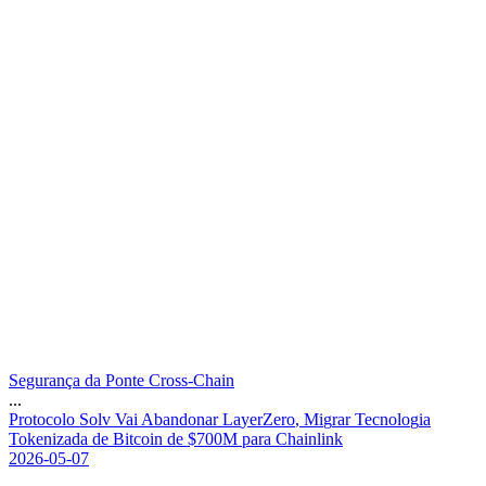
Segurança da Ponte Cross-Chain
...
P
r
o
t
o
c
o
l
o
S
o
l
v
V
a
i
A
b
a
n
d
o
n
a
r
L
a
y
e
r
Z
e
r
o
,
M
i
g
r
a
r
T
e
c
n
o
l
o
g
i
a
T
o
k
e
n
i
z
a
d
a
d
e
B
i
t
c
o
i
n
d
e
$
7
0
0
M
p
a
r
a
C
h
a
i
n
l
i
n
k
2026-05-07