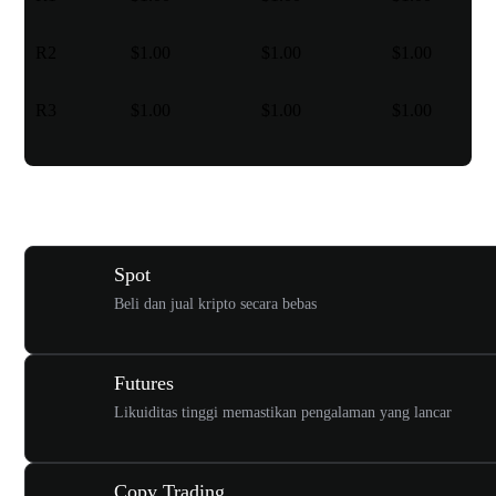
R2
$1.00
$1.00
$1.00
R3
$1.00
$1.00
$1.00
Berbagai jenis perdagangan untuk Anda
Spot
Beli dan jual kripto secara bebas
Futures
Likuiditas tinggi memastikan pengalaman yang lancar
Copy Trading