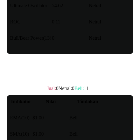
Ultimate Oscillator
54.62
Netral
ROC
0.11
Netral
Bull/Bear Power(13)
0
Netral
Rata-Rata Pergerakan
Jual
:
0
Netral
:
0
Beli
:
11
Peringkat teknis
：
Beli
Indikator
Nilai
Tindakan
EMA(10)
$1.00
Beli
SMA(10)
$1.00
Beli