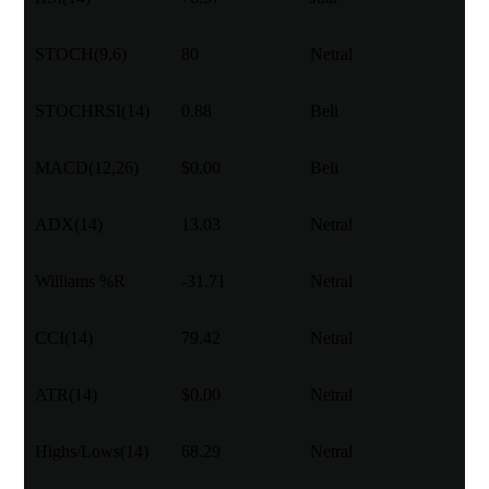
STOCH(9,6)
80
Netral
STOCHRSI(14)
0.88
Beli
MACD(12,26)
$0.00
Beli
ADX(14)
13.03
Netral
Williams %R
-31.71
Netral
CCI(14)
79.42
Netral
ATR(14)
$0.00
Netral
Highs/Lows(14)
68.29
Netral