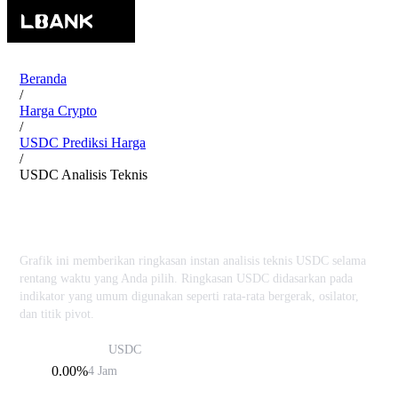
Beranda
/
Harga Crypto
/
USDC Prediksi Harga
/
USDC Analisis Teknis
USDC USDC Analisis Teknis
Grafik ini memberikan ringkasan instan analisis teknis USDC selama
rentang waktu yang Anda pilih. Ringkasan USDC didasarkan pada
indikator yang umum digunakan seperti rata-rata bergerak, osilator,
dan titik pivot.
USDC
USDC
$1.00
0.00%
4 Jam