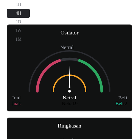
1H
4H
1D
1W
Osilator
1M
Netral
Jual
Netral
Beli
Jual
:
1
Netral
:
9
Beli
:
2
Ringkasan