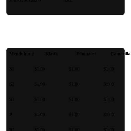
EMA(200)
$0.00
Beli
Titik poros
Mendukung
Klasik
Fibonacci
Camarilla
S3
$1.00
$1.00
$1.00
S2
$1.00
$1.00
$1.00
S1
$1.00
$1.00
$1.00
P
$1.00
$1.00
$1.00
R1
$1.00
$1.00
$1.00