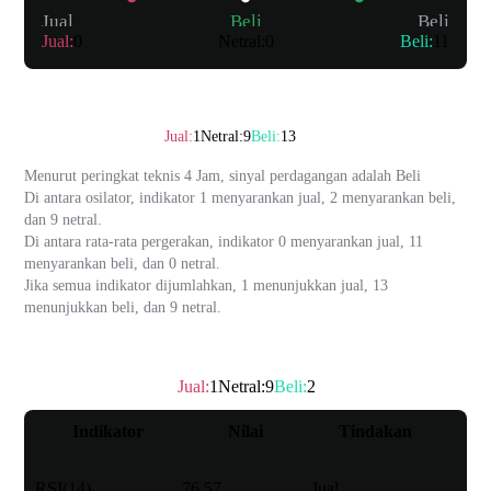
Jual
Beli
Beli
Jual
:
0
Netral
:
0
Beli
:
11
Ringkasan
Peringkat teknis
：
Beli
Jual
:
1
Netral
:
9
Beli
:
13
Menurut peringkat teknis 4 Jam, sinyal perdagangan adalah
Beli
Di antara osilator, indikator 1 menyarankan jual, 2 menyarankan beli,
dan 9 netral.
Di antara rata-rata pergerakan, indikator 0 menyarankan jual, 11
menyarankan beli, dan 0 netral.
Jika semua indikator dijumlahkan, 1 menunjukkan jual, 13
menunjukkan beli, dan 9 netral.
Osilator
Jual
:
1
Netral
:
9
Beli
:
2
Peringkat teknis
：
Netral
Indikator
Nilai
Tindakan
RSI(14)
76.57
Jual