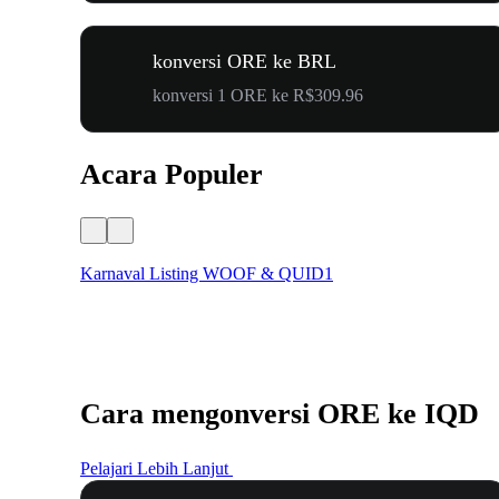
konversi ORE ke BRL
konversi 1 ORE ke R$309.96
Acara Populer
Karnaval Listing WOOF & QUID1
Cara mengonversi ORE ke IQD
Pelajari Lebih Lanjut