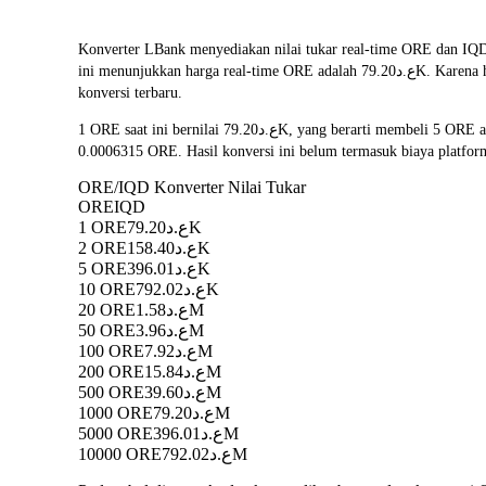
Konverter LBank menyediakan nilai tukar real-time ORE dan IQD
ini menunjukkan harga real-time ORE adalah ع.د79.20K. Karena harga mata uang kripto sering berfluktuasi, kami sarankan Anda memeriksa kembali halaman ini sebelum bertransaksi untuk melihat hasil
konversi terbaru.
1 ORE saat ini bernilai ع.د79.20K, yang berarti membeli 5 ORE akan dikenakan biaya ع.د396.01K. Demikian pula, 1 IQD dapat dikonversi menjadi 0.00001263 ORE, dan 50 IQD dapat dikonversi menjadi
0.0006315 ORE. Hasil konversi ini belum termasuk biaya platfor
ORE/IQD Konverter Nilai Tukar
ORE
IQD
1 ORE
ع.د79.20K
2 ORE
ع.د158.40K
5 ORE
ع.د396.01K
10 ORE
ع.د792.02K
20 ORE
ع.د1.58M
50 ORE
ع.د3.96M
100 ORE
ع.د7.92M
200 ORE
ع.د15.84M
500 ORE
ع.د39.60M
1000 ORE
ع.د79.20M
5000 ORE
ع.د396.01M
10000 ORE
ع.د792.02M