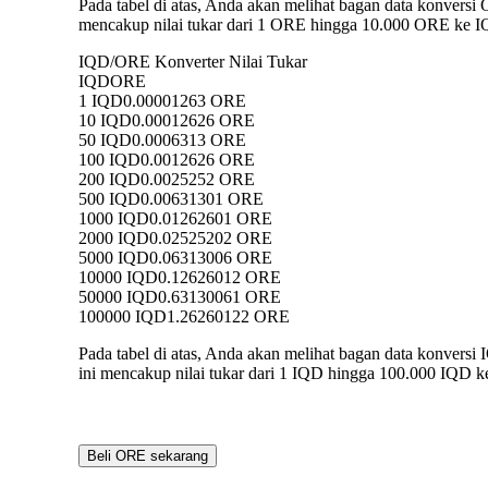
Pada tabel di atas, Anda akan melihat bagan data konver
mencakup nilai tukar dari 1 ORE hingga 10.000 ORE ke IQ
IQD/ORE Konverter Nilai Tukar
IQD
ORE
1 IQD
0.00001263 ORE
10 IQD
0.00012626 ORE
50 IQD
0.0006313 ORE
100 IQD
0.0012626 ORE
200 IQD
0.0025252 ORE
500 IQD
0.00631301 ORE
1000 IQD
0.01262601 ORE
2000 IQD
0.02525202 ORE
5000 IQD
0.06313006 ORE
10000 IQD
0.12626012 ORE
50000 IQD
0.63130061 ORE
100000 IQD
1.26260122 ORE
Pada tabel di atas, Anda akan melihat bagan data konve
ini mencakup nilai tukar dari 1 IQD hingga 100.000 IQD k
Beli ORE sekarang