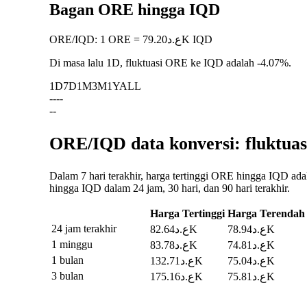
Bagan ORE hingga IQD
ORE
/
IQD
:
1 ORE = ع.د79.20K IQD
Di masa lalu 1D, fluktuasi ORE ke IQD adalah
-4.07%
.
1D
7D
1M
3M
1Y
ALL
--
--
--
ORE/IQD data konversi: fluktuas
Dalam 7 hari terakhir, harga tertinggi ORE hingga IQD adalah ع.د83.78K, dan terendah ع.د74.81K. Anda dapat melihat data selengkapnya pada tabel di bawah ini, termasuk
hingga IQD dalam 24 jam, 30 hari, dan 90 hari terakhir.
Harga Tertinggi
Harga Terendah
24 jam terakhir
ع.د78.94K
ع.د82.64K
1 minggu
ع.د74.81K
ع.د83.78K
1 bulan
ع.د75.04K
ع.د132.71K
3 bulan
ع.د75.81K
ع.د175.16K