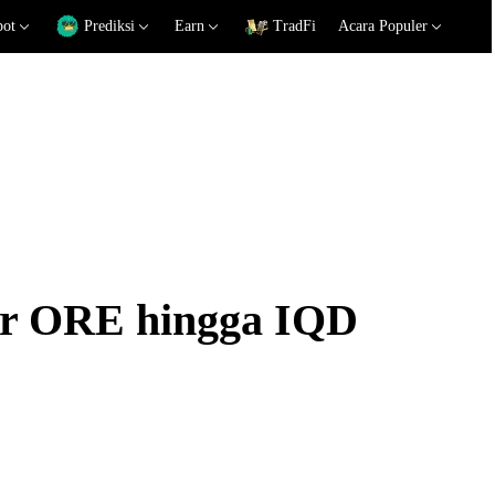
pot
Prediksi
Earn
TradFi
Acara Populer
kar ORE hingga IQD