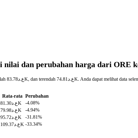
i nilai dan perubahan harga dari ORE 
 harga ORE
Rata-rata
Perubahan
-4.08%
ع.د81.30K
-4.94%
ع.د79.98K
-31.81%
ع.د95.72K
-33.34%
ع.د109.37K