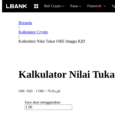
Beli Crypto
Pasar
Futures
S
Beranda
/
Kalkulator Crypto
/
Kalkulator Nilai Tukar ORE hingga IQD
Kalkulator Nilai Tu
ORE / IQD：1 ORE = ع.د79.20K
Saya akan menggunakan