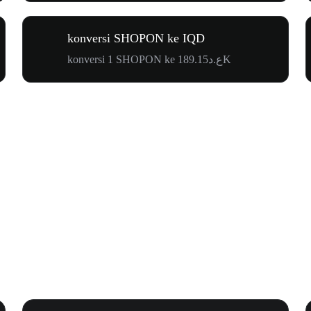
konversi SHOPON ke IQD
konversi 1 SHOPON ke ع.د189.15K