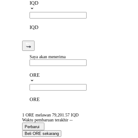
IQD
IQD
Saya akan menerima
ORE
ORE
1 ORE melawan 79,201.57 IQD
Waktu pembaruan terakhir --
Perbarui
Beli ORE sekarang