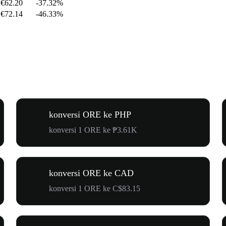
€62.20
-37.32%
€72.14
-46.33%
konversi ORE ke PHP
konversi 1 ORE ke ₱3.61K
konversi ORE ke CAD
konversi 1 ORE ke C$83.15