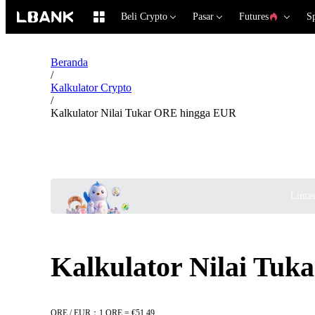
Beli Crypto
Pasar
Futures
S
Beranda
/
Kalkulator Crypto
/
Kalkulator Nilai Tukar ORE hingga EUR
Linta
Kalkulator Nilai Tu
ORE / EUR：1 ORE = €51.49