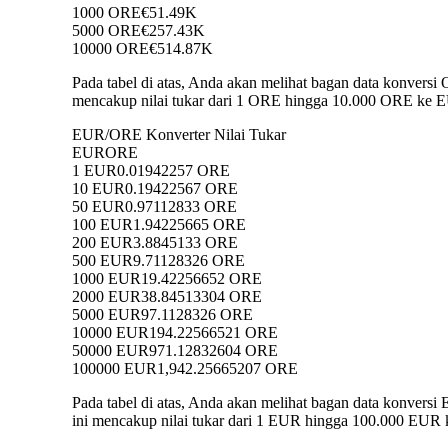
1000 ORE
€51.49K
5000 ORE
€257.43K
10000 ORE
€514.87K
Pada tabel di atas, Anda akan melihat bagan data konver
mencakup nilai tukar dari 1 ORE hingga 10.000 ORE ke EU
EUR/ORE Konverter Nilai Tukar
EUR
ORE
1 EUR
0.01942257 ORE
10 EUR
0.19422567 ORE
50 EUR
0.97112833 ORE
100 EUR
1.94225665 ORE
200 EUR
3.8845133 ORE
500 EUR
9.71128326 ORE
1000 EUR
19.42256652 ORE
2000 EUR
38.84513304 ORE
5000 EUR
97.1128326 ORE
10000 EUR
194.22566521 ORE
50000 EUR
971.12832604 ORE
100000 EUR
1,942.25665207 ORE
Pada tabel di atas, Anda akan melihat bagan data konve
ini mencakup nilai tukar dari 1 EUR hingga 100.000 EUR 