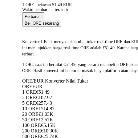
1 ORE melawan 51.49 EUR
Waktu pembaruan terakhir --
Perbarui
Beli ORE sekarang
Konverter LBank menyediakan nilai tukar real-time ORE dan EU
ini menunjukkan harga real-time ORE adalah €51.49. Karena harga
terbaru.
1 ORE saat ini bernilai €51.49, yang berarti membeli 5 ORE ak
ORE. Hasil konversi ini belum termasuk biaya platform atau bia
ORE/EUR Konverter Nilai Tukar
ORE
EUR
1 ORE
€51.49
2 ORE
€102.97
5 ORE
€257.43
10 ORE
€514.87
20 ORE
€1.03K
50 ORE
€2.57K
100 ORE
€5.15K
200 ORE
€10.30K
500 ORE
€25.74K