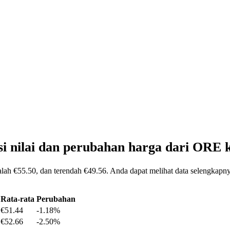
si nilai dan perubahan harga dari ORE
alah €55.50, dan terendah €49.56. Anda dapat melihat data selengkapn
Rata-rata
Perubahan
€51.44
-1.18%
€52.66
-2.50%