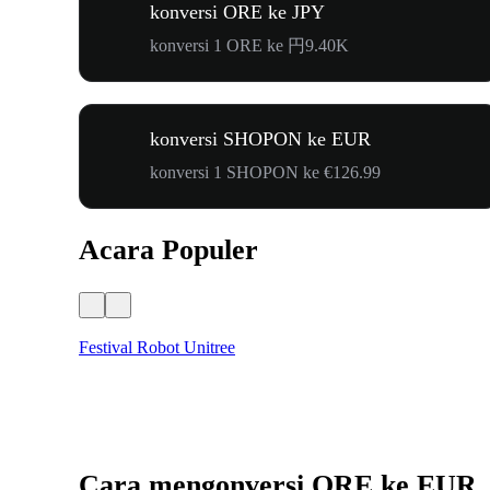
konversi ORE ke JPY
konversi 1 ORE ke 円9.40K
konversi SHOPON ke EUR
konversi 1 SHOPON ke €126.99
Acara Populer
Festival Robot Unitree
Cara mengonversi ORE ke EUR