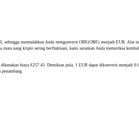
R, sehingga memudahkan Anda mengonversi ORE(ORE) menjadi EUR. Alat ini me
 mata uang kripto sering berfluktuasi, kami sarankan Anda memeriksa kembali 
an dikenakan biaya €257.43. Demikian pula, 1 EUR dapat dikonversi menjadi 
ya penambang.