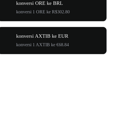
konversi ORE ke BRL
konversi 1 ORE ke R$302.80
konversi AXTIB ke EUR
konversi 1 AXTIB ke €68.84
$500.000 u