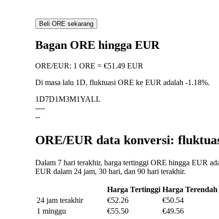
Beli ORE sekarang
Bagan ORE hingga EUR
ORE
/
EUR
:
1 ORE = €51.49 EUR
Di masa lalu 1D, fluktuasi ORE ke EUR adalah
-1.18%
.
1D
7D
1M
3M
1Y
ALL
--
--
--
ORE/EUR data konversi: fluktua
Dalam 7 hari terakhir, harga tertinggi ORE hingga EUR ad
EUR dalam 24 jam, 30 hari, dan 90 hari terakhir.
Harga Tertinggi
Harga Terendah
24 jam terakhir
€52.26
€50.54
1 minggu
€55.50
€49.56