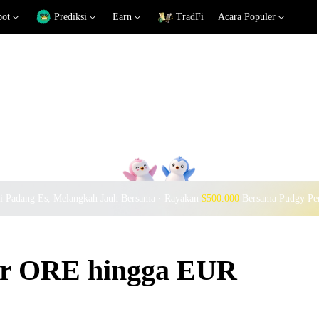
pot
Prediksi
Earn
TradFi
Acara Populer
si Padang Es, Melangkah Jauh Bersama · Rayakan
$500.000
Bersama Pudgy Pe
kar ORE hingga EUR