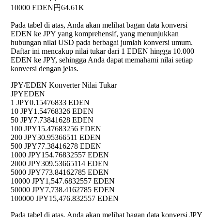
10000 EDEN
円64.61K
Pada tabel di atas, Anda akan melihat bagan data konversi
EDEN ke JPY yang komprehensif, yang menunjukkan
hubungan nilai USD pada berbagai jumlah konversi umum.
Daftar ini mencakup nilai tukar dari 1 EDEN hingga 10.000
EDEN ke JPY, sehingga Anda dapat memahami nilai setiap
konversi dengan jelas.
JPY/EDEN Konverter Nilai Tukar
JPY
EDEN
1 JPY
0.15476833 EDEN
10 JPY
1.54768326 EDEN
50 JPY
7.73841628 EDEN
100 JPY
15.47683256 EDEN
200 JPY
30.95366511 EDEN
500 JPY
77.38416278 EDEN
1000 JPY
154.76832557 EDEN
2000 JPY
309.53665114 EDEN
5000 JPY
773.84162785 EDEN
10000 JPY
1,547.6832557 EDEN
50000 JPY
7,738.4162785 EDEN
100000 JPY
15,476.832557 EDEN
Pada tabel di atas, Anda akan melihat bagan data konversi JPY