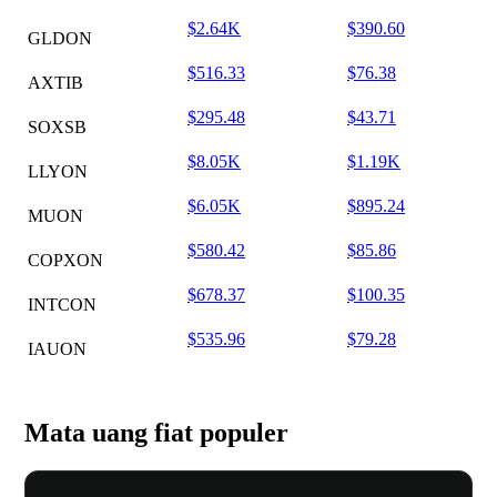
$2.64K
$390.60
GLDON
$516.33
$76.38
AXTIB
$295.48
$43.71
SOXSB
$8.05K
$1.19K
LLYON
$6.05K
$895.24
MUON
$580.42
$85.86
COPXON
$678.37
$100.35
INTCON
$535.96
$79.28
IAUON
Mata uang fiat populer