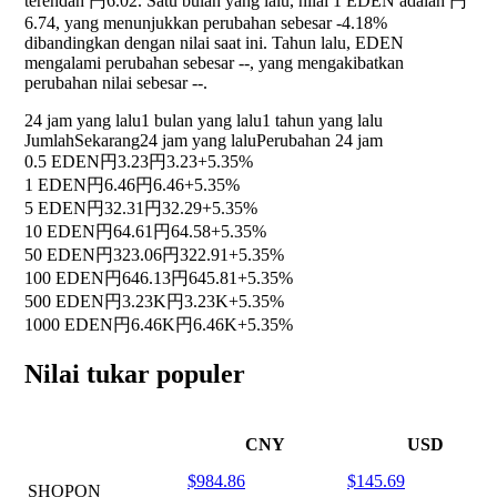
terendah 円6.02. Satu bulan yang lalu, nilai 1 EDEN adalah 円
6.74, yang menunjukkan perubahan sebesar
-4.18%
dibandingkan dengan nilai saat ini. Tahun lalu, EDEN
mengalami perubahan sebesar
--
, yang mengakibatkan
perubahan nilai sebesar
--
.
24 jam yang lalu
1 bulan yang lalu
1 tahun yang lalu
Jumlah
Sekarang
24 jam yang lalu
Perubahan 24 jam
0.5 EDEN
円3.23
円3.23
+5.35%
1 EDEN
円6.46
円6.46
+5.35%
5 EDEN
円32.31
円32.29
+5.35%
10 EDEN
円64.61
円64.58
+5.35%
50 EDEN
円323.06
円322.91
+5.35%
100 EDEN
円646.13
円645.81
+5.35%
500 EDEN
円3.23K
円3.23K
+5.35%
1000 EDEN
円6.46K
円6.46K
+5.35%
Nilai tukar populer
CNY
USD
$984.86
$145.69
SHOPON