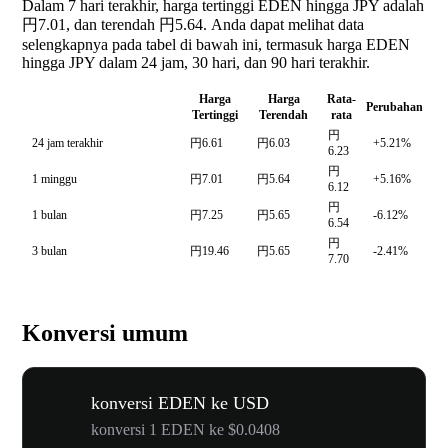
Dalam 7 hari terakhir, harga tertinggi EDEN hingga JPY adalah
円7.01, dan terendah 円5.64. Anda dapat melihat data
selengkapnya pada tabel di bawah ini, termasuk harga EDEN
hingga JPY dalam 24 jam, 30 hari, dan 90 hari terakhir.
Harga
Harga
Rata-
Perubahan
Tertinggi
Terendah
rata
円
24 jam terakhir
円6.61
円6.03
+5.21%
6.23
円
1 minggu
円7.01
円5.64
+5.16%
6.12
円
1 bulan
円7.25
円5.65
-6.12%
6.54
円
3 bulan
円19.46
円5.65
-2.41%
7.70
Konversi umum
konversi EDEN ke USD
konversi 1 EDEN ke $0.0408