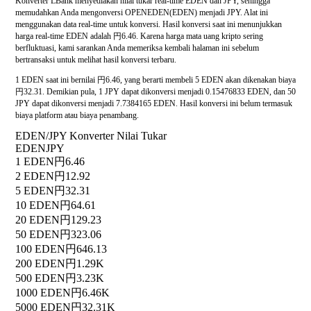
Konverter LBank menyediakan nilai tukar real-time EDEN dan JPY, sehingga
memudahkan Anda mengonversi OPENEDEN(EDEN) menjadi JPY. Alat ini
menggunakan data real-time untuk konversi. Hasil konversi saat ini menunjukkan
harga real-time EDEN adalah 円6.46. Karena harga mata uang kripto sering
berfluktuasi, kami sarankan Anda memeriksa kembali halaman ini sebelum
bertransaksi untuk melihat hasil konversi terbaru.
1 EDEN saat ini bernilai 円6.46, yang berarti membeli 5 EDEN akan dikenakan biaya
円32.31. Demikian pula, 1 JPY dapat dikonversi menjadi 0.15476833 EDEN, dan 50
JPY dapat dikonversi menjadi 7.7384165 EDEN. Hasil konversi ini belum termasuk
biaya platform atau biaya penambang.
EDEN/JPY Konverter Nilai Tukar
EDEN
JPY
1 EDEN
円6.46
2 EDEN
円12.92
5 EDEN
円32.31
10 EDEN
円64.61
20 EDEN
円129.23
50 EDEN
円323.06
100 EDEN
円646.13
200 EDEN
円1.29K
500 EDEN
円3.23K
1000 EDEN
円6.46K
5000 EDEN
円32.31K