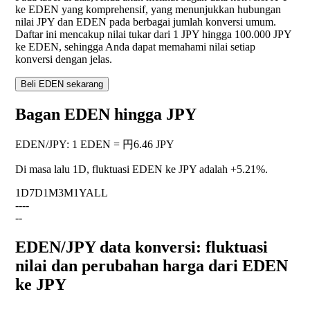
ke EDEN yang komprehensif, yang menunjukkan hubungan
nilai JPY dan EDEN pada berbagai jumlah konversi umum.
Daftar ini mencakup nilai tukar dari 1 JPY hingga 100.000 JPY
ke EDEN, sehingga Anda dapat memahami nilai setiap
konversi dengan jelas.
Beli EDEN sekarang
Bagan EDEN hingga JPY
EDEN
/
JPY
:
1 EDEN = 円6.46 JPY
Di masa lalu 1D, fluktuasi EDEN ke JPY adalah
+5.21%
.
1D
7D
1M
3M
1Y
ALL
--
--
--
EDEN/JPY data konversi: fluktuasi
nilai dan perubahan harga dari EDEN
ke JPY