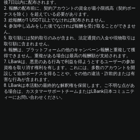
後7日以内に配布されます。
Unduh
2. 報酬の配布前に、契約アカウントの資金が最小限残高（契約ボー
ナスを除く）を超えている必要があります。
Pengumuman
3. 総報酬が1 USDT以上でなければ配布されません。
4. 参加申し込みをした後でなければ報酬を受け取ることができませ
Pusat Layanan
ん。
5. 取引額には契約取引のみが含まれ、法定通貨の入金や現物取引は
取引額に含まれません。
Verifikasi resmi
6. 報酬は、プラットフォームの他のキャンペーン報酬と重複して獲
得できません。重複がある場合は最高の報酬額が支給されます。
API
7. LBankは、悪意のある行為で利益を得ようとするユーザーの参加
資格を取り消す権利を有します。これには、多数のアカウントを開
Tarif Biaya
設して追加ボーナスを得ることや、その他の違法・詐欺的または有
害な行為が含まれます。
8. LBankは本活動の最終的な解釈権を保留します。ご不明な点があ
Permintaan Penegakan Hukum
る場合は、カスタマーサポートチームまたはLBank日本コミュニテ
ィーにお問い合わせください。
Widget Kripto
Beli Crypto
Kalkulator Crypto
Q&A Kripto