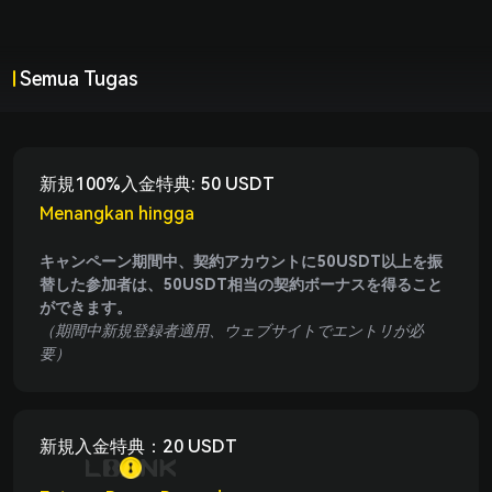
LBank Press
Pusat Berita LBank
Semua Tugas
Peta Situs
Produk
Beli Crypto
新規100%入金特典: 50 USDT
Menangkan hingga
Spot
キャンペーン期間中、契約アカウントに50USDT以上を振
Futures
替した参加者は、
50USDT
相当の契約ボーナスを得ること
ができます。
Earn
（期間中新規登録者適用、ウェブサイトでエントリが必
要）
Copy Trading
Akademi
新規入金特典：20 USDT
Kalender ICO