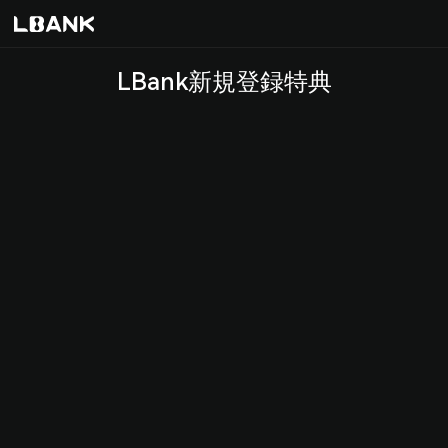
Masuk
Daftar
LBank新規登録特典
Tentang Kami
Tentang
Karir
Ketentuan pengguna
Kebijakan Privasi
Kebijakan Cookie
Komunitas
Media Kit LBank