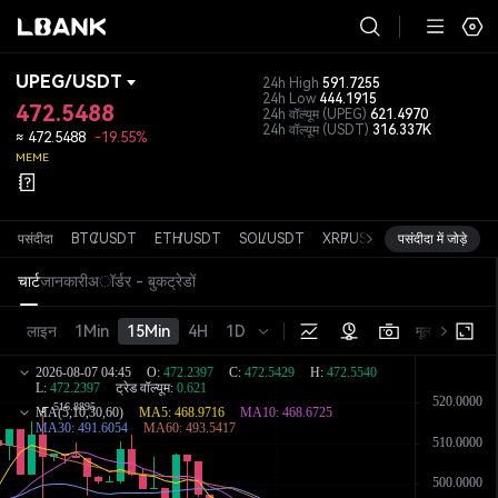
UPEG
/
USDT
24h High
591.7255
24h Low
444.1915
472.5488
24h वॉल्यूम
(UPEG)
621.4970
24h वॉल्यूम
(USDT)
316.337K
≈
472.5488
-19.55%
MEME
पसंदीदा
BTC
/
USDT
ETH
/
USDT
SOL
/
USDT
XRP
/
USDT
पसंदीदा में जोड़े
DOGE
/
USDT
चार्ट
जानकारी
अॉर्डर - बुक
ट्रेडों
लाइन
1Min
15Min
4H
1D
मूल संस्करण