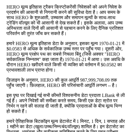
HERO मूल्य इतिहास ट्रैकर क्रिप्टोकरेंसी निवेशकों को अपने निवेश के
प्रदर्शन की आसानी से निगरानी करने की सुविधा देता है। आप समय के
साथ HERO के शुरुआती, उच्चतम और समापन मूल्यों के साथ-साथ
ट्रेडिंग वॉल्यूम को भी आसानी से देख सकते हैं। इसके अलावा, आप उच्च
अस्थिरता वाले दिनों की आसानी से पहचान करने के लिए दैनिक प्रतिशत
परिवर्तन की तुरंत जाँच कर सकते हैं।
हमारे HERO मूल्य इतिहास डेटा के अनुसार, इसका मूल्य 1970-01-21 में
$0.0583 से अधिक के सर्वकालिक उच्च स्तर पर पहुँच गया। दूसरी ओर,
HERO मूल्य प्रक्षेप पथ का सबसे निचला बिंदु (जिसे अक्सर "HERO
सर्वकालिक निम्नतम" कहा जाता है) 1970-01-21 में आया। उस अवधि के
दौरान HERO खरीदने वाले किसी भी व्यक्ति को वर्तमान में $0.0582 का
प्रभावशाली लाभ प्राप्त होगा।
डिज़ाइन के अनुसार, HERO की कुल आपूर्ति 987,999,708.09 तक
पहुँच जाएगी। फ़िलहाल, HERO की परिसंचारी आपूर्ति लगभग -- है।
इस पृष्ठ पर दिखाई गई सभी कीमतें विश्वसनीय डेटा प्रदाता LBank से ली
गई हैं। अपने निवेशों की समीक्षा करते समय, किसी एक डेटा स्रोत पर
निर्भर न रहने की सलाह दी जाती है, क्योंकि प्रदाताओं के बीच मूल्य भिन्न
हो सकते हैं।
हमारे ऐतिहासिक बिटकॉइन मूल्य डेटासेट में 1 मिनट, 1 दिन, 1 सप्ताह और
1 महीने का डेटा (खुला/उच्च/निम्न/बंद/वॉल्यूम) शामिल है। इन डेटासेट का
स्थिरता, अखंडता और सटीकता सुनिश्चित करने के लिए गहन परीक्षण