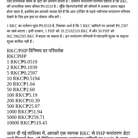
लिए वास्तविक समय के डेटा का उपयोग करता है। वर्तमान रूपांतरण परिणाम दर्शाता है कि RKC
की वास्तविक समय कीमत ₱0.0519 है। चूँकि क्रिप्टोकरेंसी की कीमतों में अक्सर उतार-चढ़ाव
होता रहता है, इसलिए हम आपको सलाह देते हैं कि आप ट्रेडिंग से पहले नवीनतम रूपांतरण परिणाम
देखने के लिए इस पृष्ठ पर दोबारा जाँच करें।
1 RKC का वर्तमान मूल्य ₱0.0519 है, जिसका अर्थ है कि 5 RKC खरीदने पर आपको ₱0.2597
का खर्च आएगा। इसी प्रकार, 1 PHP को 19.25192519 RKC में और 50 PHP को
962.5962595 RKC में बदला जा सकता है। इन रूपांतरण परिणामों में प्लेटफ़ॉर्म शुल्क या माइनर
शुल्क शामिल नहीं हैं।
RKC/PHP विनिमय दर परिवर्तक
RKC
PHP
1 RKC
₱0.0519
2 RKC
₱0.1039
5 RKC
₱0.2597
10 RKC
₱0.5194
20 RKC
₱1.04
50 RKC
₱2.60
100 RKC
₱5.19
200 RKC
₱10.39
500 RKC
₱25.97
1000 RKC
₱51.94
5000 RKC
₱259.71
10000 RKC
₱519.43
ऊपर दी गई तालिका में, आपको एक व्यापक RKC से PHP रूपांतरण डेटा