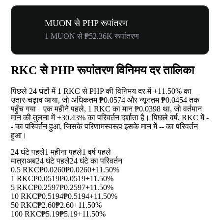
MUON से PHP रूपांतरण
1 MUON से ₱52.36K रूपांतरण
RKC से PHP रूपांतरण विनिमय दर तालिका
पिछले 24 घंटों में 1 RKC से PHP की विनिमय दर में
+11.50%
का
उतार-चढ़ाव आया, जो अधिकतम ₱0.0574 और न्यूनतम ₱0.0454 तक
पहुँच गया। एक महीने पहले, 1 RKC का मान ₱0.0398 था, जो वर्तमान
मान की तुलना में
+30.43%
का परिवर्तन दर्शाता है। पिछले वर्ष, RKC में
-
-
का परिवर्तन हुआ, जिसके परिणामस्वरूप इसके मान में
--
का परिवर्तन
हुआ।
24 घंटे पहले
1 महीना पहले
1 वर्ष पहले
मात्रा
अब
24 घंटे पहले
24 घंटे का परिवर्तन
0.5 RKC
₱0.0260
₱0.0260
+11.50%
1 RKC
₱0.0519
₱0.0519
+11.50%
5 RKC
₱0.2597
₱0.2597
+11.50%
10 RKC
₱0.5194
₱0.5194
+11.50%
50 RKC
₱2.60
₱2.60
+11.50%
100 RKC
₱5.19
₱5.19
+11.50%