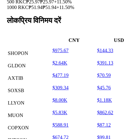
500 RKC
₱25.97
₱25.97
+11.50%
1000 RKC
₱51.94
₱51.94
+11.50%
लोकप्रिय विनिमय दरें
CNY
USD
$975.67
$144.33
SHOPON
$2.64K
$391.13
GLDON
$477.19
$70.59
AXTIB
$309.34
$45.76
SOXSB
$8.00K
$1.18K
LLYON
$5.83K
$862.62
MUON
$588.91
$87.12
COPXON
$674.72
$99.81