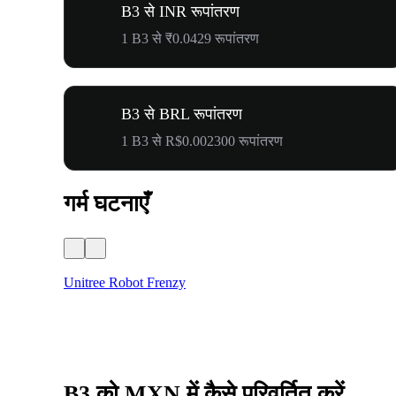
B3 से INR रूपांतरण
1 B3 से ₹0.0429 रूपांतरण
B3 से BRL रूपांतरण
1 B3 से R$0.002300 रूपांतरण
गर्म घटनाएँ
Unitree Robot Frenzy
B3 को MXN में कैसे परिवर्तित करें