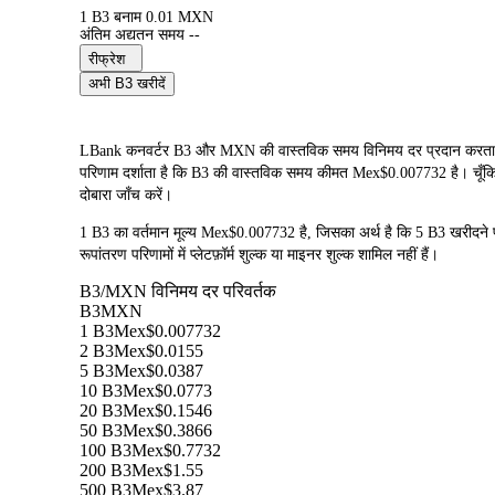
1 B3 बनाम 0.01 MXN
अंतिम अद्यतन समय --
रीफ्रेश
अभी B3 खरीदें
LBank कनवर्टर B3 और MXN की वास्तविक समय विनिमय दर प्रदान करता है
परिणाम दर्शाता है कि B3 की वास्तविक समय कीमत Mex$0.007732 है। चूँकि क्
दोबारा जाँच करें।
1 B3 का वर्तमान मूल्य Mex$0.007732 है, जिसका अर्थ है कि 5 B3 खर
रूपांतरण परिणामों में प्लेटफ़ॉर्म शुल्क या माइनर शुल्क शामिल नहीं हैं।
B3/MXN विनिमय दर परिवर्तक
B3
MXN
1 B3
Mex$0.007732
2 B3
Mex$0.0155
5 B3
Mex$0.0387
10 B3
Mex$0.0773
20 B3
Mex$0.1546
50 B3
Mex$0.3866
100 B3
Mex$0.7732
200 B3
Mex$1.55
500 B3
Mex$3.87