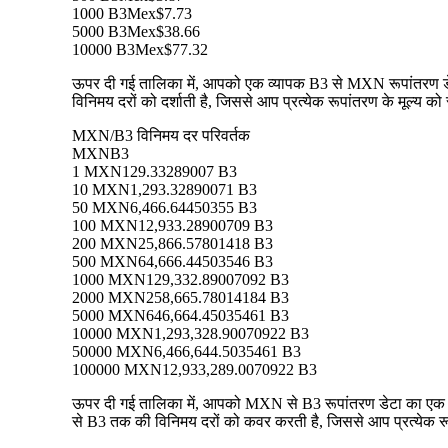
1000 B3
Mex$7.73
5000 B3
Mex$38.66
10000 B3
Mex$77.32
ऊपर दी गई तालिका में, आपको एक व्यापक B3 से MXN रूपांतरण डेटा
विनिमय दरों को दर्शाती है, जिससे आप प्रत्येक रूपांतरण के मूल्य को
MXN/B3 विनिमय दर परिवर्तक
MXN
B3
1 MXN
129.33289007 B3
10 MXN
1,293.32890071 B3
50 MXN
6,466.64450355 B3
100 MXN
12,933.28900709 B3
200 MXN
25,866.57801418 B3
500 MXN
64,666.44503546 B3
1000 MXN
129,332.89007092 B3
2000 MXN
258,665.78014184 B3
5000 MXN
646,664.45035461 B3
10000 MXN
1,293,328.90070922 B3
50000 MXN
6,466,644.5035461 B3
100000 MXN
12,933,289.0070922 B3
ऊपर दी गई तालिका में, आपको MXN से B3 रूपांतरण डेटा का एक व्
से B3 तक की विनिमय दरों को कवर करती है, जिससे आप प्रत्येक रूप