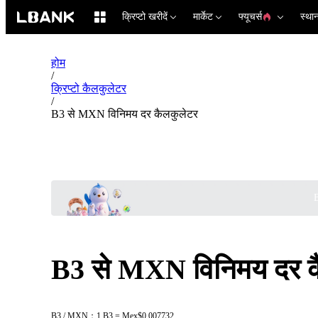
क्रिप्टो खरीदें
मार्केट
फ्यूचर्स
स्था
होम
/
क्रिप्टो कैलकुलेटर
/
B3 से MXN विनिमय दर कैलकुलेटर
B
B3 से MXN विनिमय दर क
B3 / MXN：1 B3 = Mex$0.007732